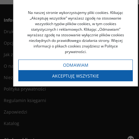
Na naszej stronie wykorzystujemy pliki cookies. Klikając
„Akceptuję wszystkie” wyrażasz zgodę na stosowanie
Informacje
wszystkich typów plików cookies, w tym cookies
statystycznych i reklamowych. Klikając „Odmawiam”
Druk na życzenie
wyrażasz zgodę na stosowanie wyłącznie plików cookies
niezbędnych do prawidłowego działania strony. Więcej
Opcje i koszty wysyłki
informacji o plikach cookies znajdziesz w Polityce
prywatności.
Jak zamawiać?
ODMAWIAM
O nas
AKCEPTUJĘ WSZYSTKIE
Niezbędnik Autora
Polityka prywatności
Regulamin księgarni
Zapowiedzi
Katalog