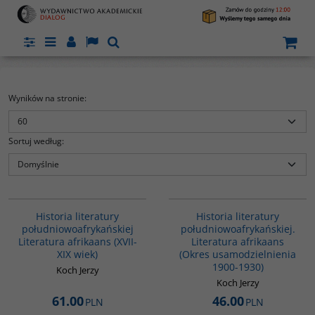
Panel
Menu
Panel
Lang
Szukaj
Wyników na stronie
:
Sortuj według
:
G090
G088
"Autorowi udało się stworzyć
Historia literatury
Historia literatury
nowoczesny podręcznik
południowoafrykańskiej
południowoafrykańskiej.
akademicki, w którym uwidacznia
Literatura afrikaans (XVII-
Literatura afrikaans
.
się charakterystyczny, niezwykle
efektywny w przypadku książki
XIX wiek)
(Okres usamodzielnienia
tego typu, sposób narracji. Prof.
1900-1930)
Koch Jerzy
Jerzy Koch konstruuje swoją
Koch Jerzy
j
syntezę dziejów literatury,
ukazując, jak rozwijał się cały
61.00
46.00
PLN
PLN
i
proces historycznoliteracki, a