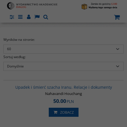
Panel
Menu
Panel
Lang
Szukaj
Wyników na stronie
:
Sortuj według
:
G314
Upadek i śmierć szacha Iranu. Relacje i dokumenty
rć
Nahavandi Houchang
50.00
PLN
ZOBACZ