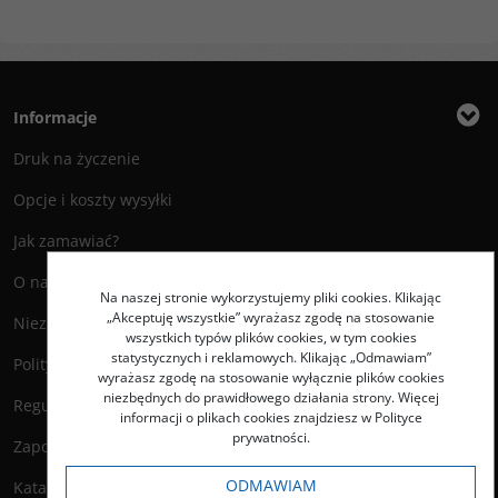
Informacje
Druk na życzenie
Opcje i koszty wysyłki
Jak zamawiać?
O nas
Na naszej stronie wykorzystujemy pliki cookies. Klikając
„Akceptuję wszystkie” wyrażasz zgodę na stosowanie
Niezbędnik Autora
wszystkich typów plików cookies, w tym cookies
statystycznych i reklamowych. Klikając „Odmawiam”
Polityka prywatności
wyrażasz zgodę na stosowanie wyłącznie plików cookies
niezbędnych do prawidłowego działania strony. Więcej
Regulamin księgarni
informacji o plikach cookies znajdziesz w Polityce
prywatności.
Zapowiedzi
ODMAWIAM
Katalog