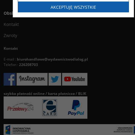
AKCEPTUJĘ WSZYSTKIE
Obsługa klienta
Kontakt
Zwroty
Kontakt
E-mail :
biurohandlowe@wydawnictwodialog.pl
Telefon :
226208703
szybka płatność online / karta płatnicza / BLIK