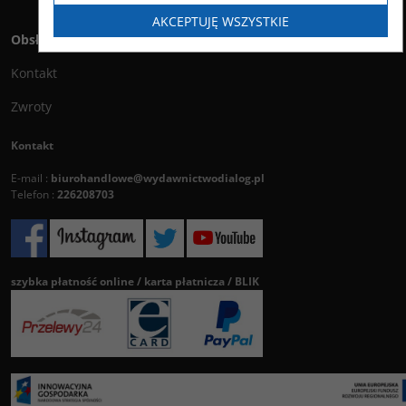
AKCEPTUJĘ WSZYSTKIE
Obsługa klienta
Kontakt
Zwroty
Kontakt
E-mail :
biurohandlowe@wydawnictwodialog.pl
Telefon :
226208703
szybka płatność online / karta płatnicza / BLIK