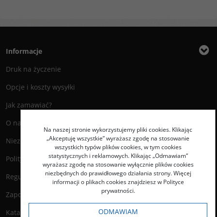
Informacje
Druk na życzenie
Opcje i koszty wysyłki
Jak zamawiać?
O nas
Na naszej stronie wykorzystujemy pliki cookies. Klikając
„Akceptuję wszystkie” wyrażasz zgodę na stosowanie
Niezbędnik Autora
wszystkich typów plików cookies, w tym cookies
statystycznych i reklamowych. Klikając „Odmawiam”
Polityka prywatności
wyrażasz zgodę na stosowanie wyłącznie plików cookies
niezbędnych do prawidłowego działania strony. Więcej
Regulamin księgarni
informacji o plikach cookies znajdziesz w Polityce
prywatności.
Zapowiedzi
ODMAWIAM
Katalog