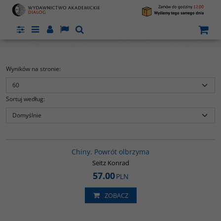
Panel
Menu
Panel
Lang
Szukaj
Wyników na stronie
:
Sortuj według
:
G027
ne
Chiny. Powrót olbrzyma
ch
i
Seitz Konrad
57.00
PLN
e
iu
ZOBACZ