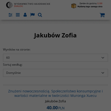
Panel
Menu
Panel
Lang
Szukaj
Jakubów Zofia
Wyników na stronie
:
Sortuj według
:
G1125
Znużeni nowoczesnością. Społeczeństwo konsumpcyjne i
wartości materialne w twórczości Muronga Xuecu
Jakubów Zofia
40.00
PLN