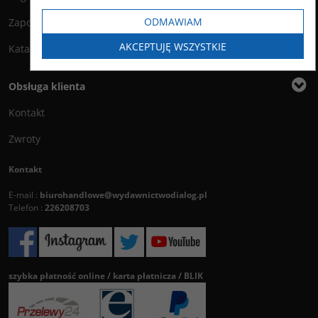
ODMAWIAM
Zapowiedzi
AKCEPTUJĘ WSZYSTKIE
Katalog
Obsługa klienta
Kontakt
Zwroty
Kontakt
E-mail :
biurohandlowe@wydawnictwodialog.pl
Telefon :
226208703
szybka płatność online / karta płatnicza / BLIK