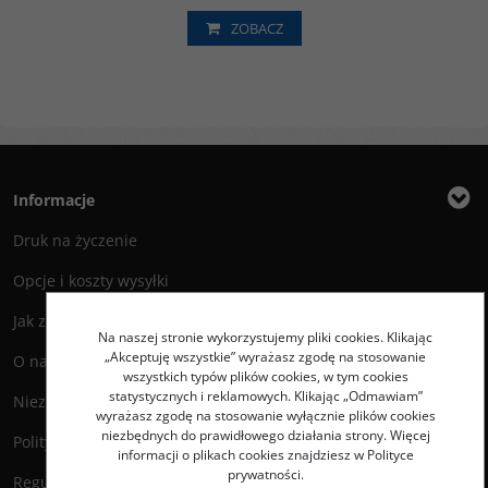
ZOBACZ
Informacje
Druk na życzenie
Opcje i koszty wysyłki
Jak zamawiać?
Na naszej stronie wykorzystujemy pliki cookies. Klikając
„Akceptuję wszystkie” wyrażasz zgodę na stosowanie
O nas
wszystkich typów plików cookies, w tym cookies
statystycznych i reklamowych. Klikając „Odmawiam”
Niezbędnik Autora
wyrażasz zgodę na stosowanie wyłącznie plików cookies
niezbędnych do prawidłowego działania strony. Więcej
Polityka prywatności
informacji o plikach cookies znajdziesz w Polityce
prywatności.
Regulamin księgarni