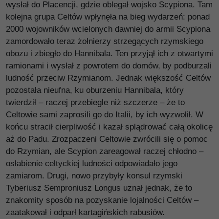
wysłał do Placencji, gdzie oblegał wojsko Scypiona. Tam
kolejna grupa Celtów wpłynęła na bieg wydarzeń: ponad
2000 wojowników wcielonych dawniej do armii Scypiona
zamordowało teraz żołnierzy strzegących rzymskiego
obozu i zbiegło do Hannibala. Ten przyjął ich z otwartymi
ramionami i wysłał z powrotem do domów, by podburzali
ludność przeciw Rzymianom. Jednak większość Celtów
pozostała nieufna, ku oburzeniu Hannibala, który
twierdził – raczej przebiegle niż szczerze – że to
Celtowie sami zaprosili go do Italii, by ich wyzwolił. W
końcu stracił cierpliwość i kazał splądrować całą okolicę
aż do Padu. Zrozpaczeni Celtowie zwrócili się o pomoc
do Rzymian, ale Scypion zareagował raczej chłodno –
osłabienie celtyckiej ludności odpowiadało jego
zamiarom. Drugi, nowo przybyły konsul rzymski
Tyberiusz Semproniusz Longus uznał jednak, że to
znakomity sposób na pozyskanie lojalności Celtów –
zaatakował i odparł kartagińskich rabusiów.