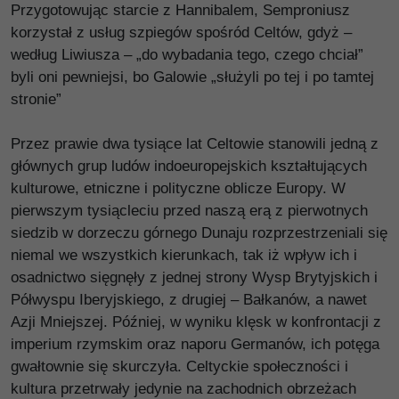
Przygotowując starcie z Hannibalem, Semproniusz
korzystał z usług szpiegów spośród Celtów, gdyż –
według Liwiusza – „do wybadania tego, czego chciał”
byli oni pewniejsi, bo Galowie „służyli po tej i po tamtej
stronie”
Przez prawie dwa tysiące lat Celtowie stanowili jedną z
głównych grup ludów indoeuropejskich kształtujących
kulturowe, etniczne i polityczne oblicze Europy. W
pierwszym tysiącleciu przed naszą erą z pierwotnych
siedzib w dorzeczu górnego Dunaju rozprzestrzeniali się
niemal we wszystkich kierunkach, tak iż wpływ ich i
osadnictwo sięgnęły z jednej strony Wysp Brytyjskich i
Półwyspu Iberyjskiego, z drugiej – Bałkanów, a nawet
Azji Mniejszej. Później, w wyniku klęsk w konfrontacji z
imperium rzymskim oraz naporu Germanów, ich potęga
gwałtownie się skurczyła. Celtyckie społeczności i
kultura przetrwały jedynie na zachodnich obrzeżach