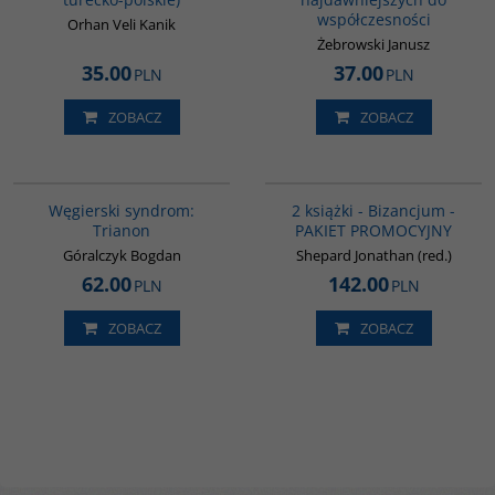
współczesności
Orhan Veli Kanik
Żebrowski Janusz
35.00
37.00
PLN
PLN
ZOBACZ
ZOBACZ
G1053
GPA50
BESTSELLER
BESTSELLER
Węgierski syndrom:
2 książki - Bizancjum -
Trianon
PAKIET PROMOCYJNY
Góralczyk Bogdan
Shepard Jonathan (red.)
62.00
142.00
PLN
PLN
ZOBACZ
ZOBACZ