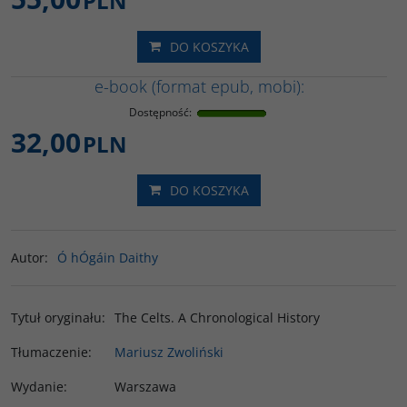
PLN
DO KOSZYKA
e-book (format epub, mobi):
Dostępność
:
32,00
PLN
DO KOSZYKA
Autor
:
Ó hÓgáin Daithy
Tytuł oryginału
:
The Celts. A Chronological History
Tłumaczenie
:
Mariusz Zwoliński
Wydanie
:
Warszawa