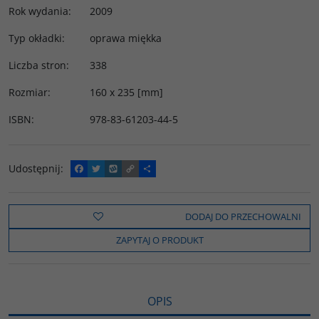
Rok wydania
:
2009
Typ okładki
:
oprawa miękka
Liczba stron
:
338
Rozmiar
:
160 x 235 [mm]
ISBN
:
978-83-61203-44-5
Udostępnij
:
F
T
W
C
P
a
w
y
o
o
c
i
k
p
d
e
t
o
y
z
b
t
p
L
i
DODAJ DO PRZECHOWALNI
o
e
i
e
o
r
n
l
ZAPYTAJ O PRODUKT
k
k
s
i
ę
OPIS