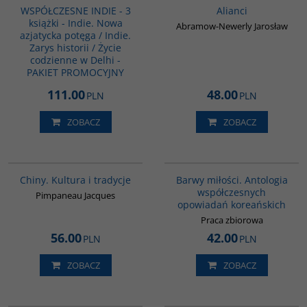
WSPÓŁCZESNE INDIE - 3
Alianci
książki - Indie. Nowa
Abramow-Newerly Jarosław
azjatycka potęga / Indie.
Zarys historii / Życie
codzienne w Delhi -
PAKIET PROMOCYJNY
111.00
48.00
PLN
PLN
ZOBACZ
ZOBACZ
00258G
00134G
Chiny. Kultura i tradycje
Barwy miłości. Antologia
współczesnych
Pimpaneau Jacques
opowiadań koreańskich
Praca zbiorowa
56.00
42.00
PLN
PLN
ZOBACZ
ZOBACZ
G461
00175G