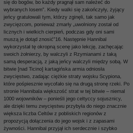
się do bogów, bo każdy pragnął sam należeć do
wybranych losem”. Kiedy walki się zakończyły, żyjący
jeńcy gratulowali tym, którzy zginęli, tak samo jak
zwycięzcom, ponieważ zmarły „uwolniony został od
licznych i wielkich cierpień, podczas gdy oni sami
muszą je dotąd znosić”16. Następnie Hannibal
wykorzystał tę okropną scenę jako lekcję, zachęcając
swoich żołnierzy, by walczyli z Rzymianami z taką
samą desperacją, z jaką jeńcy walczyli między sobą. W
bitwie [nad Ticino] kartagińska armia odniosła
zwycięstwo, zadając ciężkie straty wojsku Scypiona,
które pośpiesznie wycofało się na drugą stronę rzeki. Po
stronie Hannibala większość strat w tej bitwie – niemal
1000 wojowników – ponieśli jego celtyccy sojusznicy,
ale dzięki temu zwycięstwu przybyła do niego znacznie
większa liczba Celtów z pobliskich regionów z
propozycją dołączenia do jego wojsk i z zapasami
żywności. Hannibal przyjął ich serdecznie i szybko