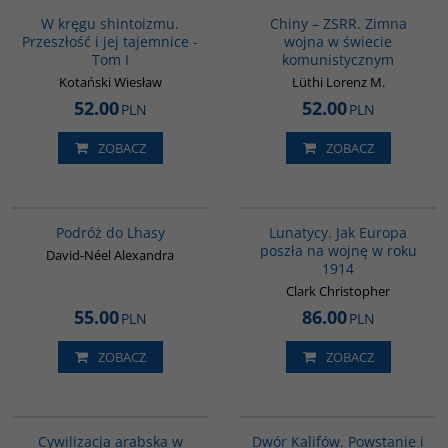
W kręgu shintoizmu.
Chiny – ZSRR. Zimna
Przeszłość i jej tajemnice -
wojna w świecie
Tom I
komunistycznym
Kotański Wiesław
Lüthi Lorenz M.
52.00
52.00
PLN
PLN
ZOBACZ
ZOBACZ
G228
G628
BESTSELLER
BESTSELLER
Podróż do Lhasy
Lunatycy. Jak Europa
poszła na wojnę w roku
David-Néel Alexandra
1914
Clark Christopher
55.00
86.00
PLN
PLN
ZOBACZ
ZOBACZ
00020G
00173G
BESTSELLER
Cywilizacja arabska w
Dwór Kalifów. Powstanie i