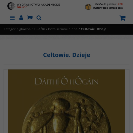
Menu
Panel
Lang
Szukaj
Kategoria główna
/
KSIĄŻKI
/
Poza seriami
/
Inne
/
Celtowie. Dzieje
Celtowie. Dzieje