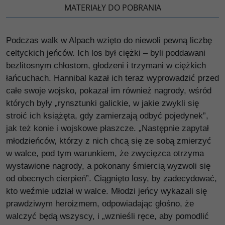
MATERIAŁY DO POBRANIA
Podczas walk w Alpach wzięto do niewoli pewną liczbę
celtyckich jeńców. Ich los był ciężki – byli poddawani
bezlitosnym chłostom, głodzeni i trzymani w ciężkich
łańcuchach. Hannibal kazał ich teraz wyprowadzić przed
całe swoje wojsko, pokazał im również nagrody, wśród
których były „rynsztunki galickie, w jakie zwykli się
stroić ich książęta, gdy zamierzają odbyć pojedynek”,
jak też konie i wojskowe płaszcze. „Następnie zapytał
młodzieńców, którzy z nich chcą się ze sobą zmierzyć
w walce, pod tym warunkiem, że zwycięzca otrzyma
wystawione nagrody, a pokonany śmiercią wyzwoli się
od obecnych cierpień”. Ciągnięto losy, by zadecydować,
kto weźmie udział w walce. Młodzi jeńcy wykazali się
prawdziwym heroizmem, odpowiadając głośno, że
walczyć będą wszyscy, i „wznieśli ręce, aby pomodlić