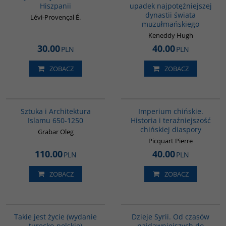
Hiszpanii
upadek najpotężniejszej
dynastii świata
Lévi-Provençal É.
muzułmańskiego
Keneddy Hugh
30.00
40.00
PLN
PLN
ZOBACZ
ZOBACZ
G288
G105
Sztuka i Architektura
Imperium chińskie.
Islamu 650-1250
Historia i teraźniejszość
chińskiej diaspory
Grabar Oleg
Picquart Pierre
110.00
40.00
PLN
PLN
ZOBACZ
ZOBACZ
G825
00101G
Takie jest życie (wydanie
Dzieje Syrii. Od czasów
turecko-polskie)
najdawniejszych do