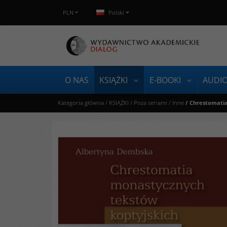
PLN
Polski
O NAS
KSIĄŻKI
E-BOOKI
AUDI
Kategoria główna
/
KSIĄŻKI
/
Poza seriami
/
Inne
/
Chrestomatia