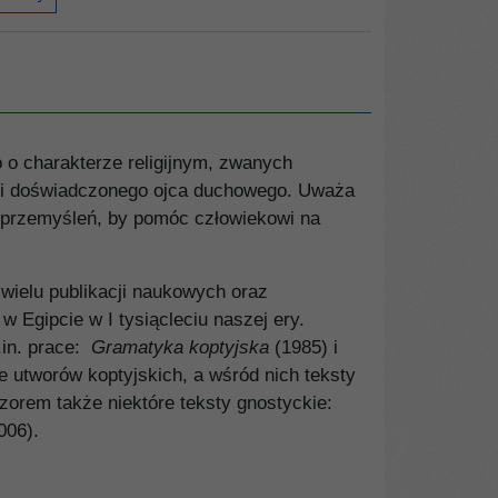
 o charakterze religijnym, zwanych
dzi doświadczonego ojca duchowego. Uważa
i przemyśleń, by pomóc człowiekowi na
wielu publikacji naukowych oraz
 Egipcie w I tysiącleciu naszej ery.
.in. prace:
Gramatyka koptyjska
(1985) i
le utworów koptyjskich, a wśród nich teksty
orem także niektóre teksty gnostyckie:
006).