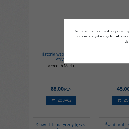
Na naszej stronie wykorzystujemy 
cookies statystycznych i reklam
dz
G1062
BESTSELLER
Historia współczesnej
Wieki mi
Afryki
Składane
Meredith Martin
88.00
45.0
PLN
ZOBACZ
ZO
00274G
Słownik tematyczny języka
Świat arabsk