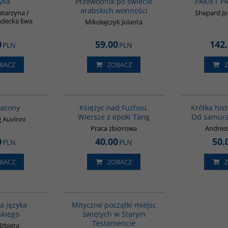
tyka
Przewodnik po świecie
PAKIET 
arabskich wonności
atarzyna /
Shepard Jo
decka Ewa
Mikołajczyk Jolanta
0
59.00
142
PLN
PLN
BACZ
ZOBACZ
G1199
G640
BESTSELLER
racony
Księżyc nad Fuzhou.
Krótka hist
Wiersze z epoki Tang
Od samura
 Auvinni
Praca zbiorowa
Andress
0
40.00
50.
PLN
PLN
BACZ
ZOBACZ
G072
G1187
PROMOCJA
a języka
Mityczne początki miejsc
skiego
świętych w Starym
Testamencie
lżbieta