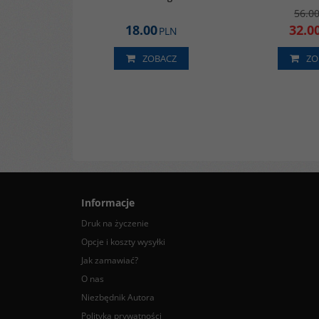
56.0
18.00
32.0
PLN
ZOBACZ
ZO
Informacje
Druk na życzenie
Opcje i koszty wysyłki
Jak zamawiać?
O nas
Niezbędnik Autora
Polityka prywatności