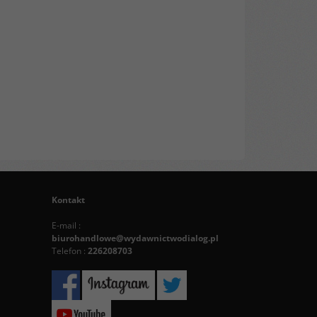
Kontakt
E-mail :
biurohandlowe@wydawnictwodialog.pl
Telefon :
226208703