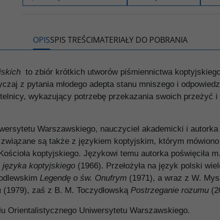
o
e
i
e
o
r
n
l
k
k
s
i
ę
OPIS
SPIS TREŚCI
MATERIAŁY DO POBRANIA
jskich
to zbiór krótkich utworów piśmiennictwa koptyjskiego
wyczaj z pytania młodego adepta stanu mniszego i odpowie
ustelnicy, wykazujący potrzebę przekazania swoich przeżyć 
iwersytetu Warszawskiego, nauczyciel akademicki i autorka 
związane są także z językiem koptyjskim, którym mówiono w
 Kościoła koptyjskiego. Językowi temu autorka poświęciła m
 języka koptyjskiego
(1966). Przełożyła na język polski wie
Godlewskim
Legendę o św. Onufrym
(1971), a wraz z W. Mysz
a
(1979), zaś z B. M. Toczydłowską
Postrzeganie rozumu
(2
łu Orientalistycznego Uniwersytetu Warszawskiego.