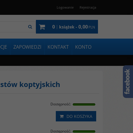
Logowanie
Rejestracja
0
0,00
|
książek -
PLN
CJE
ZAPOWIEDZI
KONTAKT
KONTO
stów koptyjskich
Dostępność
:
DO KOSZYKA
Dostępność
: