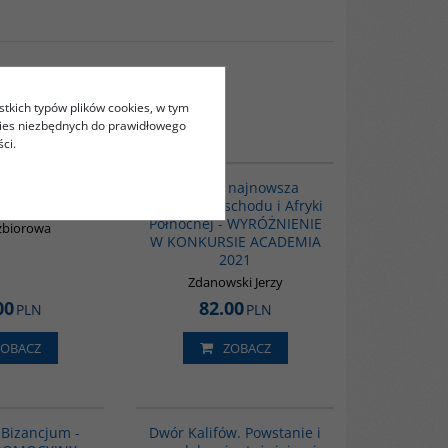
stkich typów plików cookies, w tym
kies niezbędnych do prawidłowego
ci.
G573
G1039
BESTSELLER
lsi. Wybór
Historia najnowsza
 japońskich
Bliskiego Wschodu i Afryki
Północnej - WYRÓŻNIENIE
zbiorowa
W KONKURSIE ACADEMIA
2021
Zdanowski Jerzy
00
82.00
PLN
PLN
ZOBACZ
ZOBACZ
GPA50
00173G
BESTSELLER
BESTSELLER
- Bizancjum -
Dwór Kalifów. Powstanie i