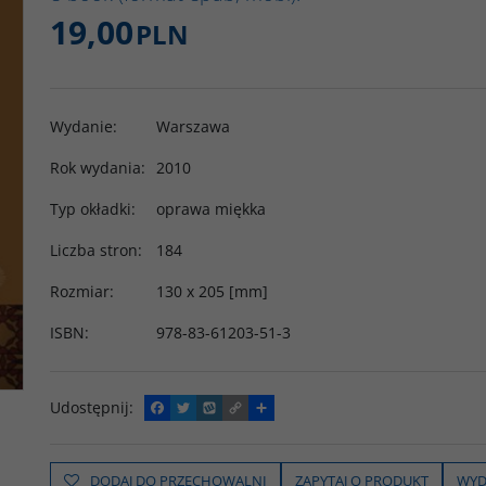
19,00
PLN
Wydanie
:
Warszawa
Rok wydania
:
2010
Typ okładki
:
oprawa miękka
Liczba stron
:
184
Rozmiar
:
130 x 205 [mm]
ISBN
:
978-83-61203-51-3
Udostępnij
:
F
T
W
C
P
a
w
y
o
o
c
i
k
p
d
e
t
o
y
z
b
t
p
L
i
DODAJ DO PRZECHOWALNI
ZAPYTAJ O PRODUKT
WYD