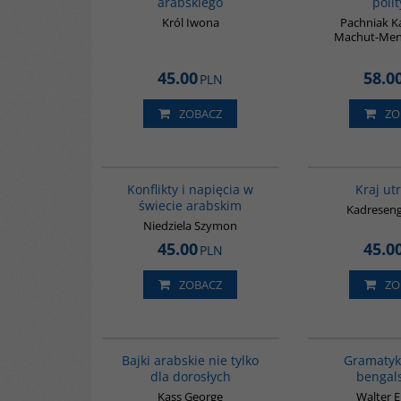
arabskiego
poli
Król Iwona
Pachniak K
Machut-Men
45.00
58.0
PLN
ZOBACZ
ZO
00023G
Konflikty i napięcia w
Kraj ut
świecie arabskim
Kadreseng
Niedziela Szymon
45.00
45.0
PLN
ZOBACZ
ZO
G538
Bajki arabskie nie tylko
Gramatyk
dla dorosłych
bengal
Kass George
Walter E