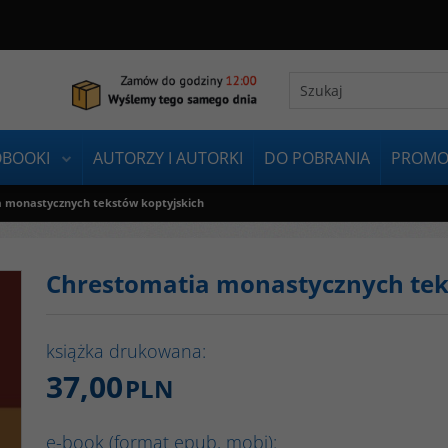
OBOOKI
AUTORZY I AUTORKI
DO POBRANIA
PROMO
 monastycznych tekstów koptyjskich
Chrestomatia monastycznych tek
książka drukowana:
37,00
PLN
e-book (format epub, mobi):