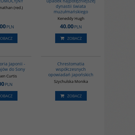
PROMOCYJNY
upadek najpotężniejszej
dynastii świata
nathan (red.)
muzułmańskiego
Keneddy Hugh
.00
40.00
PLN
PLN
ZOBACZ
ZOBACZ
G158
00136G
oria Japonii -
Chrestomatia
jów do Sony
współczesnych
opowiadań japońskich
en Curtis
Szychulska Monika
00
PLN
ZOBACZ
ZOBACZ