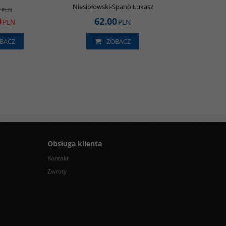
Niesiołowski-Spanò Łukasz
0
PLN
0
62.00
PLN
PLN
BACZ
ZOBACZ
Obsługa klienta
Kontakt
Zwroty