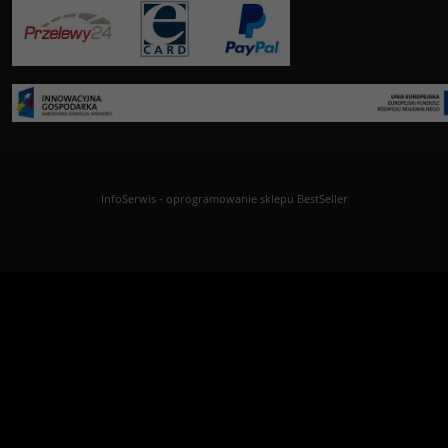
InfoSerwis
-
oprogramowanie sklepu BestSeller