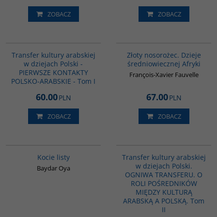
ZOBACZ
ZOBACZ
G1021
00310G
Transfer kultury arabskiej
Złoty nosorożec. Dzieje
w dziejach Polski -
średniowiecznej Afryki
PIERWSZE KONTAKTY
François-Xavier Fauvelle
POLSKO-ARABSKIE - Tom I
60.00
67.00
PLN
PLN
ZOBACZ
ZOBACZ
G1218
G1063
BESTSELLER
Kocie listy
Transfer kultury arabskiej
w dziejach Polski.
Baydar Oya
OGNIWA TRANSFERU. O
ROLI POŚREDNIKÓW
MIĘDZY KULTURĄ
ARABSKĄ A POLSKĄ. Tom
II