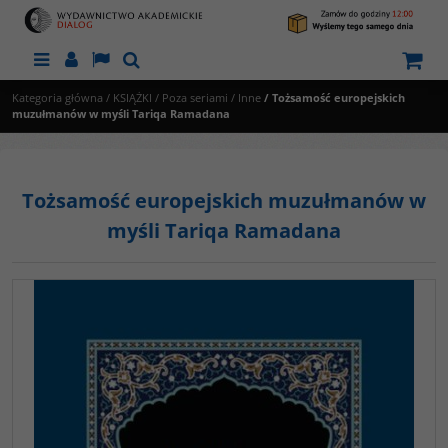
Menu
Panel
Lang
Szukaj
Kategoria główna
/
KSIĄŻKI
/
Poza seriami
/
Inne
/
Tożsamość europejskich
muzułmanów w myśli Tariqa Ramadana
Tożsamość europejskich muzułmanów w
myśli Tariqa Ramadana