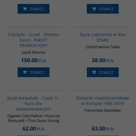
ZOBACZ
ZOBACZ
PAG1000
00186G
3 książki - Izrael - Shlomo
Życie codzienne w Abu
Sand - PAKIET
Dhabi
PROMOCYJNY
Drózd Iwona Taida
Sand Shlomo
150.00
38.00
PLN
PLN
ZOBACZ
ZOBACZ
G125
G1034
Język koreański - Część II -
Stosunki międzynarodowe
Kurs dla
w Europie 1945-2019
zaawansowanych
Parzymies Stanisław
Ogarek-Czoj Halina / Huszcza
Romuald / Choi Gunn-Young
62.00
63.00
PLN
PLN