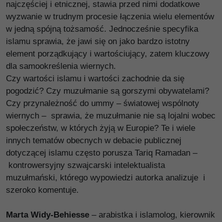
najczęściej i etnicznej, stawia przed nimi dodatkowe
wyzwanie w trudnym procesie łączenia wielu elementów
w jedną spójną tożsamość. Jednocześnie specyfika
islamu sprawia, że jawi się on jako bardzo istotny
element porządkujący i wartościujący, zatem kluczowy
dla samookreślenia wiernych.
Czy wartości islamu i wartości zachodnie da się
pogodzić? Czy muzułmanie są gorszymi obywatelami?
Czy przynależność do ummy – światowej wspólnoty
wiernych – sprawia, że muzułmanie nie są lojalni wobec
społeczeństw, w których żyją w Europie? Te i wiele
innych tematów obecnych w debacie publicznej
dotyczącej islamu często porusza Tariq Ramadan –
kontrowersyjny szwajcarski intelektualista
muzułmański, którego wypowiedzi autorka analizuje i
szeroko komentuje.
Marta Widy-Behiesse
– arabistka i islamolog, kierownik