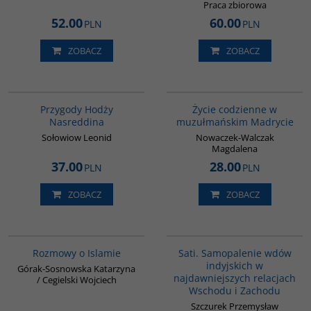
Praca zbiorowa
52.00
60.00
PLN
PLN
ZOBACZ
ZOBACZ
00053G
G358
Przygody Hodży
Życie codzienne w
Nasreddina
muzułmańskim Madrycie
Sołowiow Leonid
Nowaczek-Walczak
Magdalena
37.00
28.00
PLN
PLN
ZOBACZ
ZOBACZ
G595
G262
Rozmowy o Islamie
Sati. Samopalenie wdów
indyjskich w
Górak-Sosnowska Katarzyna
najdawniejszych relacjach
/ Cegielski Wojciech
Wschodu i Zachodu
Szczurek Przemysław