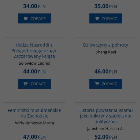
34.00
35.00
PLN
PLN
ZOBACZ
ZOBACZ
G513
G1171
BESTSELLER
Hodża Nasreddin.
Dziewczyny z północy
Przygód księga druga.
Sheng Keyi
Zaczarowany książę
Sołowiow Leonid
44.00
46.00
PLN
PLN
ZOBACZ
ZOBACZ
G1148
00043G
Feministki muzułmańskie
Historia powstania islamu
na Zachodzie
jako doktryny społeczno-
politycznej
Widy-Behiesse Marta
Jamsheer Hassan Ali
47.00
52.00
PLN
PLN