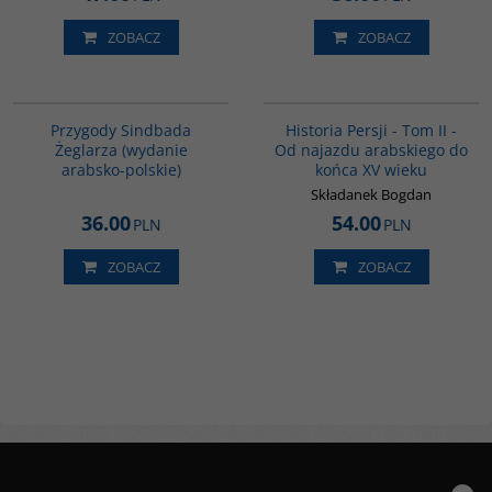
ZOBACZ
ZOBACZ
G365
00044G
BESTSELLER
Przygody Sindbada
Historia Persji - Tom II -
Żeglarza (wydanie
Od najazdu arabskiego do
arabsko-polskie)
końca XV wieku
Składanek Bogdan
36.00
54.00
PLN
PLN
ZOBACZ
ZOBACZ