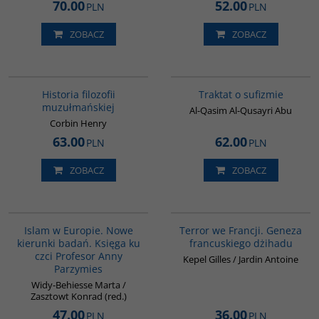
70.00
52.00
PLN
PLN
ZOBACZ
ZOBACZ
G082
G463
Historia filozofii
Traktat o sufizmie
muzułmańskiej
Al-Qasim Al-Qusayri Abu
Corbin Henry
63.00
62.00
PLN
PLN
ZOBACZ
ZOBACZ
00236G
00298G
Islam w Europie. Nowe
Terror we Francji. Geneza
kierunki badań. Księga ku
francuskiego dżihadu
czci Profesor Anny
Kepel Gilles / Jardin Antoine
Parzymies
Widy-Behiesse Marta /
Zasztowt Konrad (red.)
47.00
36.00
PLN
PLN