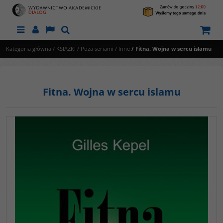
Menu
Panel
Lang
Szukaj
Kategoria główna
/
KSIĄŻKI
/
Poza seriami
/
Inne
/
Fitna. Wojna w sercu islamu
Fitna. Wojna w sercu islamu