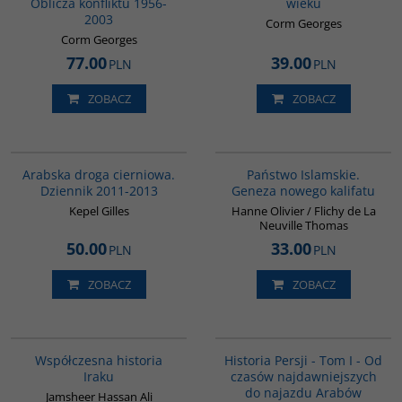
Oblicza konfliktu 1956-
wieku
2003
Corm Georges
Corm Georges
77.00
39.00
PLN
PLN
ZOBACZ
ZOBACZ
00055G
G576
Arabska droga cierniowa.
Państwo Islamskie.
Dziennik 2011-2013
Geneza nowego kalifatu
Kepel Gilles
Hanne Olivier / Flichy de La
Neuville Thomas
50.00
33.00
PLN
PLN
ZOBACZ
ZOBACZ
00082G
00041G
BESTSELLER
Współczesna historia
Historia Persji - Tom I - Od
Iraku
czasów najdawniejszych
do najazdu Arabów
Jamsheer Hassan Ali