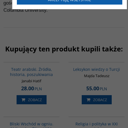
gościem NYU, a w latach 1995-1996 wykładał w
Columbia University.
Kupujący ten produkt kupili także:
G559
00038G
Teatr arabski. Źródła,
Leksykon wiedzy o Turcji
historia, poszukiwania
Majda Tadeusz
Janabi Hatif
28.00
55.00
PLN
PLN
ZOBACZ
ZOBACZ
00233G
00104G
Bliski Wschód w ogniu.
Religia i polityka w XXI