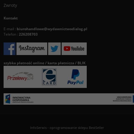
Zwroty
Kontakt
E-mail :
biurohandlowe@wydawnictwodialog.pl
Telefon :
226208703
szybka płatność online / karta płatnicza / BLIK
InfoSerwis
-
oprogramowanie sklepu BestSeller