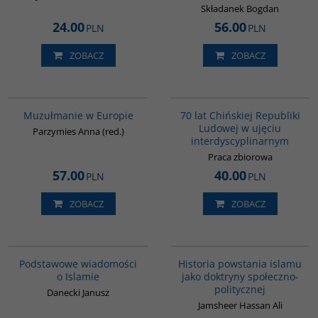
Składanek Bogdan
24.00
56.00
PLN
PLN
ZOBACZ
ZOBACZ
G521
G1126
Muzułmanie w Europie
70 lat Chińskiej Republiki
Ludowej w ujęciu
Parzymies Anna (red.)
interdyscyplinarnym
Praca zbiorowa
57.00
40.00
PLN
PLN
ZOBACZ
ZOBACZ
00035G
00043G
Podstawowe wiadomości
Historia powstania islamu
o Islamie
jako doktryny społeczno-
politycznej
Danecki Janusz
Jamsheer Hassan Ali