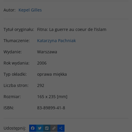
Autor
:
Kepel Gilles
Tytuł oryginału
:
Fitna: La guerre au coeur de l’islam
Tłumaczenie
:
Katarzyna Pachniak
Wydanie
:
Warszawa
Rok wydania
:
2006
Typ okładki
:
oprawa miękka
Liczba stron
:
292
Rozmiar
:
165 x 235 [mm]
ISBN
:
83-89899-41-8
Udostępnij
:
F
T
W
C
P