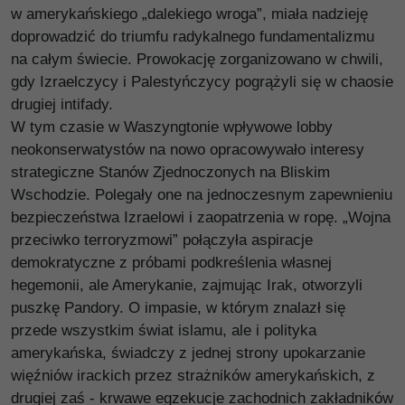
w amerykańskiego „dalekiego wroga”, miała nadzieję
doprowadzić do triumfu radykalnego fundamentalizmu
na całym świecie. Prowokację zorganizowano w chwili,
gdy Izraelczycy i Palestyńczycy pogrążyli się w chaosie
drugiej intifady.
W tym czasie w Waszyngtonie wpływowe lobby
neokonserwatystów na nowo opracowywało interesy
strategiczne Stanów Zjednoczonych na Bliskim
Wschodzie. Polegały one na jednoczesnym zapewnieniu
bezpieczeństwa Izraelowi i zaopatrzenia w ropę. „Wojna
przeciwko terroryzmowi” połączyła aspiracje
demokratyczne z próbami podkreślenia własnej
hegemonii, ale Amerykanie, zajmując Irak, otworzyli
puszkę Pandory. O impasie, w którym znalazł się
przede wszystkim świat islamu, ale i polityka
amerykańska, świadczy z jednej strony upokarzanie
więźniów irackich przez strażników amerykańskich, z
drugiej zaś - krwawe egzekucje zachodnich zakładników