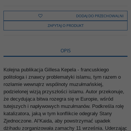
a
w
y
o
o
c
i
k
p
d
e
t
o
y
z
b
t
p
L
i
DODAJ DO PRZECHOWALNI
o
e
i
e
o
r
n
l
ZAPYTAJ O PRODUKT
k
k
s
i
ę
OPIS
Kolejna publikacja Gillesa Kepela - francuskiego
politologa i znawcy problematyki islamu, tym razem o
rozłamie wewnątrz wspólnoty muzułmańskiej,
podzielonej wizją przyszłości islamu. Autor przekonuje,
że decydująca bitwa rozegra się w Europie, wśród
tutejszych i napływowych muzułmanów. Podkreśla rolę
katalizatora, jaką w tym konflikcie odegrały Stany
Zjednoczone. Al’Kaida, aby powstrzymać upadek
dżihadu zorganizowała zamachy 11 września. Uderzając