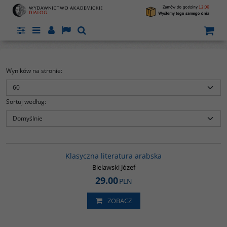
Panel
Menu
Panel
Lang
Szukaj
Wyników na stronie
:
Sortuj według
:
G143
Klasyczna literatura arabska
ej
Bielawski Józef
29.00
PLN
ZOBACZ