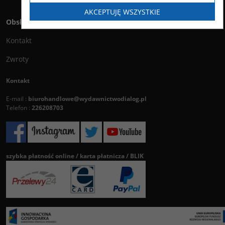
AKCEPTUJĘ WSZYSTKIE
Obsługa klienta
Kontakt
Zwroty
Kontakt
E-mail :
biurohandlowe@wydawnictwodialog.pl
Telefon :
226208703
szybka płatność online / karta płatnicza / BLIK