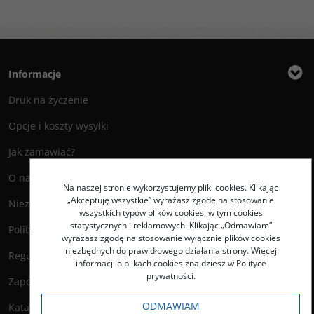
Informacje
Druk na życzenie
Opcje i koszty wysyłki
Jak zamawiać?
O nas
Na naszej stronie wykorzystujemy pliki cookies. Klikając
„Akceptuję wszystkie” wyrażasz zgodę na stosowanie
Niezbędnik Autora
wszystkich typów plików cookies, w tym cookies
statystycznych i reklamowych. Klikając „Odmawiam”
Polityka prywatności
wyrażasz zgodę na stosowanie wyłącznie plików cookies
niezbędnych do prawidłowego działania strony. Więcej
Regulamin księgarni
informacji o plikach cookies znajdziesz w Polityce
prywatności.
Zapowiedzi
ODMAWIAM
Katalog