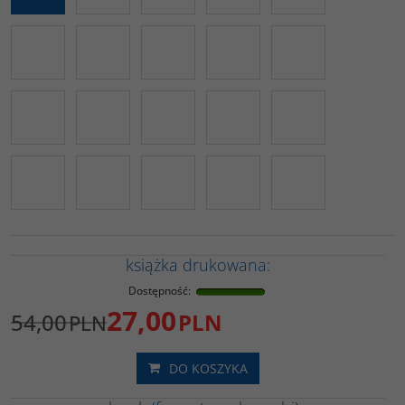
książka drukowana:
Dostępność
:
27,00
54,00
PLN
PLN
DO KOSZYKA