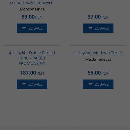
scenariuszy filmowych
Aronson Linda
89.00
37.00
PLN
PLN
ZOBACZ
ZOBACZ
GPA05
00038G
4 książki - Dzieje Persji i
Leksykon wiedzy o Turcji
Iranu - PAKIET
Majda Tadeusz
PROMOCYJNY
187.00
55.00
PLN
PLN
ZOBACZ
ZOBACZ