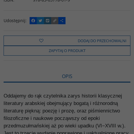
Udostępnij
:
F
T
W
C
P
a
w
y
o
o
c
i
k
p
d
e
t
o
y
z
b
t
p
L
i
DODAJ DO PRZECHOWALNI
o
e
i
e
o
r
n
l
ZAPYTAJ O PRODUKT
k
k
s
i
ę
OPIS
Oddajemy do rąk czytelnika zarys historii klasycznej
literatury arabskiej obejmujący bogatą i różnorodną
literaturę piękną: poezję i prozę, oraz piśmiennictwo
filozoficzne i naukowe począwszy od epoki
przedmuzułmańskiej aż po wieki upadku (VI−XVIII w.).
Jest to trzecie wydanie poprawione i uaktualnione pracy