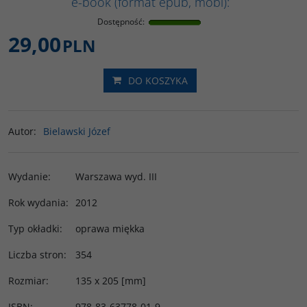
e-book (format epub, mobi):
Dostępność
:
29,00
PLN
DO KOSZYKA
Autor
:
Bielawski Józef
Wydanie
:
Warszawa wyd. III
Rok wydania
:
2012
Typ okładki
:
oprawa miękka
Liczba stron
:
354
Rozmiar
:
135 x 205 [mm]
ISBN
:
978-83-63778-01-9