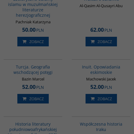
islamu w muzułmańskiej
Al-Qasim Al-Qusayri Abu
literaturze
herezjograficznej
Pachniak Katarzyna
50.00
62.00
PLN
PLN
ZOBACZ
ZOBACZ
G305
00184G
Turcja. Geografia
Inuit. Opowiadania
wschodzącej potęgi
eskimoskie
Bazin Marcel
Machowski Jacek
52.00
52.00
PLN
PLN
ZOBACZ
ZOBACZ
G090
00082G
Historia literatury
Współczesna historia
południowoafrykańskiej
Iraku