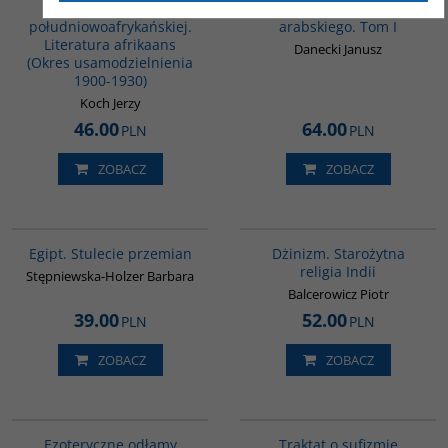
Historia literatury
Gramatyka języka
południowoafrykańskiej.
arabskiego. Tom I
Literatura afrikaans
Danecki Janusz
(Okres usamodzielnienia
1900-1930)
Koch Jerzy
46.00
64.00
PLN
PLN
ZOBACZ
ZOBACZ
G055
00179G
Egipt. Stulecie przemian
Dżinizm. Starożytna
religia Indii
Stępniewska-Holzer Barbara
Balcerowicz Piotr
39.00
52.00
PLN
PLN
ZOBACZ
ZOBACZ
00058G
G463
Ezoteryczne odłamy
Traktat o sufizmie