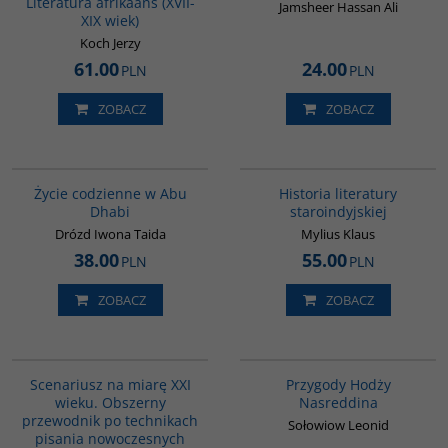
Literatura afrikaans (XVII-
Jamsheer Hassan Ali
XIX wiek)
Koch Jerzy
61.00
24.00
PLN
PLN
ZOBACZ
ZOBACZ
00186G
G091
Życie codzienne w Abu
Historia literatury
Dhabi
staroindyjskiej
Drózd Iwona Taida
Mylius Klaus
38.00
55.00
PLN
PLN
ZOBACZ
ZOBACZ
G263
00053G
BESTSELLER
Scenariusz na miarę XXI
Przygody Hodży
wieku. Obszerny
Nasreddina
przewodnik po technikach
Sołowiow Leonid
pisania nowoczesnych