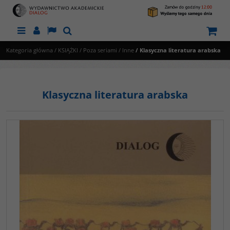
Menu
Panel
Lang
Szukaj
Kategoria główna
/
KSIĄŻKI
/
Poza seriami
/
Inne
/
Klasyczna literatura arabska
Klasyczna literatura arabska