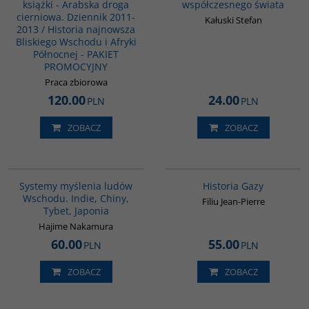
książki - Arabska droga
współczesnego świata
cierniowa. Dziennik 2011-
Kałuski Stefan
2013 / Historia najnowsza
Bliskiego Wschodu i Afryki
Północnej - PAKIET
PROMOCYJNY
Praca zbiorowa
120.00
24.00
PLN
PLN
ZOBACZ
ZOBACZ
G6014
00254G
Systemy myślenia ludów
Historia Gazy
Wschodu. Indie, Chiny,
Filiu Jean-Pierre
Tybet, Japonia
Hajime Nakamura
60.00
55.00
PLN
PLN
ZOBACZ
ZOBACZ
G590
G107