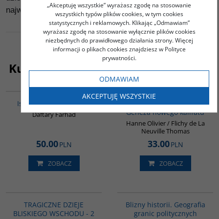
„Akceptuję wszystkie” wyrażasz zgodę na stosowanie
najważniejszych wydarzeń.
wszystkich typów plików cookies, w tym cookies
statystycznych i reklamowych. Klikając „Odmawiam”
wyrażasz zgodę na stosowanie wyłącznie plików cookies
niezbędnych do prawidłowego działania strony. Więcej
informacji o plikach cookies znajdziesz w Polityce
prywatności.
Kupujący ten produkt kupili także:
ODMAWIAM
G115
G576
AKCEPTUJĘ WSZYSTKIE
Ismailici. Zarys historii
Państwo Islamskie.
Geneza nowego kalifatu
Daftary Farhad
Hanne Olivier / Flichy de La
Neuville Thomas
50.00
33.00
PLN
PLN
ZOBACZ
ZOBACZ
PAG1154
00285G
TRAGICZNE DZIEJE
Blizny historii. Geografia
BLISKIEGO WSCHODU - 2
granic politycznych