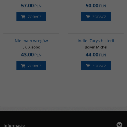
57.00
50.00
PLN
PLN
ZOBACZ
ZOBACZ
00301G
G108
Nie mam wrogów
Indie. Zarys historii
Liu Xiaobo
Boivin Michel
43.00
44.00
PLN
PLN
ZOBACZ
ZOBACZ
Informacje