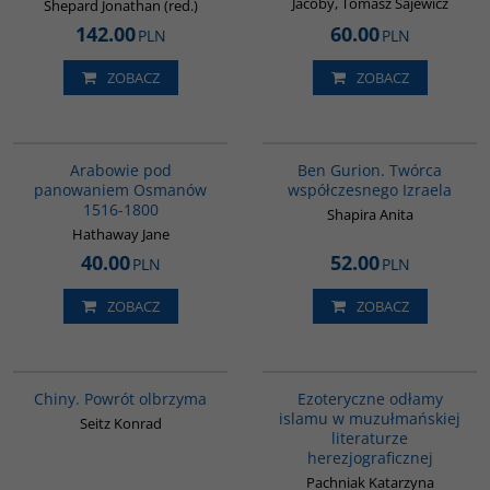
Jacoby, Tomasz Sajewicz
Shepard Jonathan (red.)
142.00
60.00
PLN
PLN
ZOBACZ
ZOBACZ
G011
00304G
Arabowie pod
Ben Gurion. Twórca
panowaniem Osmanów
współczesnego Izraela
1516-1800
Shapira Anita
Hathaway Jane
40.00
52.00
PLN
PLN
ZOBACZ
ZOBACZ
G027
00058G
Chiny. Powrót olbrzyma
Ezoteryczne odłamy
islamu w muzułmańskiej
Seitz Konrad
literaturze
herezjograficznej
Pachniak Katarzyna