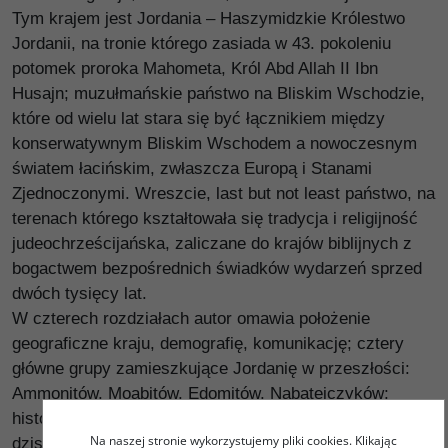
Tym krajem jest Jordania – Haszymidzkie Królestwo
Jordanii, na tronie którego zasiada w 43. pokoleniu
potomek proroka Mahometa, Król Abd Allah II Ibn
Husajn; muzułmańskie państwo na Bliskim Wschodzie,
które od wielu lat stara się być łącznikiem między
konserwatywnym Bliskim Wschodem a nowoczesnym
światem łacińskim, zwłaszcza Europą i Stanami
Zjednoczonymi. Wreszcie, last but not least państwo, na
terenach którego kształtowała się tradycja i religijność
judeochrześcijańska, zaliczane do krajów biblijnych z
bogactwem bezpośrednich świadków wydarzeń sprzed
dwóch tysięcy lat.
W czterech rozdziałach autor omawia położenie
geograficzne kraju, demografię, komunikację; cztery
główne grupy zamieszkujące Jordanię w przeszłości:
Ammonitów, Moabitów, Edomitów, Nabatejczyków;
historię biblijną; zmianę, jaka nastąpiła na terenie
Na naszej stronie wykorzystujemy pliki cookies. Klikając
dzisiejszej Jordanii. Publikację uzupełnia tablica