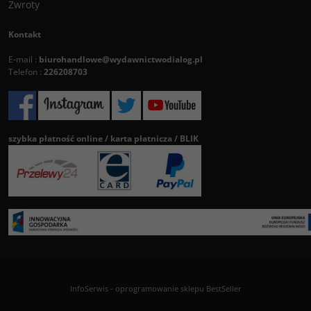
Zwroty
Kontakt
E-mail :
biurohandlowe@wydawnictwodialog.pl
Telefon :
226208703
szybka płatność online / karta płatnicza / BLIK
InfoSerwis
-
oprogramowanie sklepu BestSeller