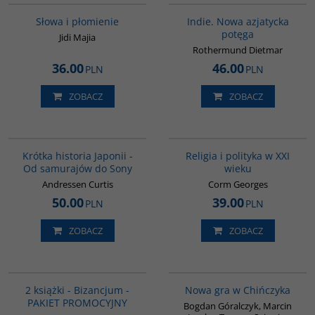
Słowa i płomienie
Indie. Nowa azjatycka
potęga
Jidi Majia
Rothermund Dietmar
36.00
46.00
PLN
PLN
ZOBACZ
ZOBACZ
G158
00104G
Krótka historia Japonii -
Religia i polityka w XXI
Od samurajów do Sony
wieku
Andressen Curtis
Corm Georges
50.00
39.00
PLN
PLN
ZOBACZ
ZOBACZ
GPA50
G1205
BESTSELLER
BESTSELLER
2 książki - Bizancjum -
Nowa gra w Chińczyka
PAKIET PROMOCYJNY
Bogdan Góralczyk, Marcin