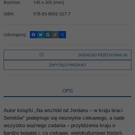
Rozmiar
:
145 x 205 [mm]
ISBN
:
978-83-8002-327-7
Udostępnij
:
F
T
W
C
P
a
w
y
o
o
c
i
k
p
d
e
t
o
y
z
b
t
p
L
i
DODAJ DO PRZECHOWALNI
o
e
i
e
o
r
n
l
ZAPYTAJ O PRODUKT
k
k
s
i
ę
OPIS
Autor książki „Na wschód od Jordanu – w kraju braci
Semitów” podejmuje się niezwykle ciekawego, a nade
wszystko ważnego zadania – przybliżenia kraju o
bardzo bogatej i, co ciekawe, wielokulturowej historii.