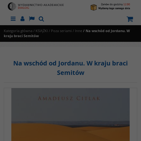
Menu
Panel
Lang
Szukaj
Kategoria główna
/
KSIĄŻKI
/
Poza seriami
/
Inne
/
Na wschód od Jordanu. W
kraju braci Semitów
Na wschód od Jordanu. W kraju braci
Semitów