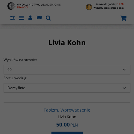
Panel
Menu
Panel
Lang
Szukaj
Livia Kohn
Wyników na stronie
:
Sortuj według
:
G6013
Taoizm. Wprowadzenie
Livia Kohn
50.00
PLN