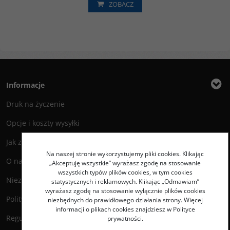
ZOBACZ
Informacje
Druk na życzenie
Opcje i koszty wysyłki
Jak zamawiać?
Na naszej stronie wykorzystujemy pliki cookies. Klikając
O nas
„Akceptuję wszystkie” wyrażasz zgodę na stosowanie
wszystkich typów plików cookies, w tym cookies
Niezbędnik Autora
statystycznych i reklamowych. Klikając „Odmawiam”
wyrażasz zgodę na stosowanie wyłącznie plików cookies
Polityka prywatności
niezbędnych do prawidłowego działania strony. Więcej
informacji o plikach cookies znajdziesz w Polityce
Regulamin księgarni
prywatności.