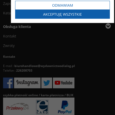
Zapowiedzi
ODMAWIAM
Katalog
AKCEPTUJĘ WSZYSTKIE
Obsługa klienta
Kontakt
Zwroty
Kontakt
E-mail :
biurohandlowe@wydawnictwodialog.pl
Telefon :
226208703
szybka płatność online / karta płatnicza / BLIK