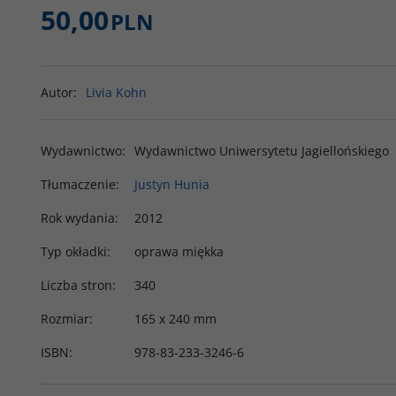
50,00
PLN
Autor
:
Livia Kohn
Wydawnictwo
:
Wydawnictwo Uniwersytetu Jagiellońskiego
Tłumaczenie
:
Justyn Hunia
Rok wydania
:
2012
Typ okładki
:
oprawa miękka
Liczba stron
:
340
Rozmiar
:
165 x 240 mm
ISBN
:
978-83-233-3246-6