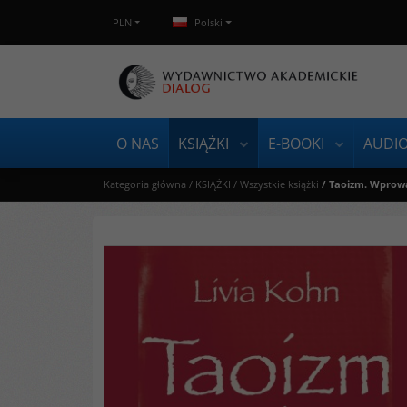
PLN
Polski
O NAS
KSIĄŻKI
E-BOOKI
AUDI
Kategoria główna
/
KSIĄŻKI
/
Wszystkie książki
/
Taoizm. Wprow