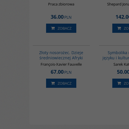
Praca zbiorowa
Shepard Jona
36.00
142.0
PLN
ZOBACZ
ZO
00310G
Złoty nosorożec. Dzieje
Symbolika 
średniowiecznej Afryki
języku i kultu
François-Xavier Fauvelle
Sarek Ka
67.00
50.0
PLN
ZOBACZ
ZO