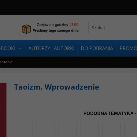
OBOOKI
AUTORZY I AUTORKI
DO POBRANIA
PROMO
adzenie
Taoizm. Wprowadzenie
PODOBNA TEMATYKA -