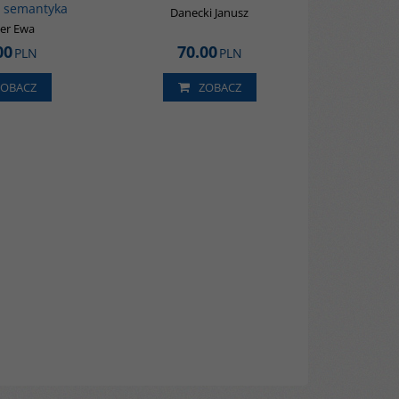
i semantyka
Danecki Janusz
ler Ewa
00
70.00
PLN
PLN
ZOBACZ
ZOBACZ