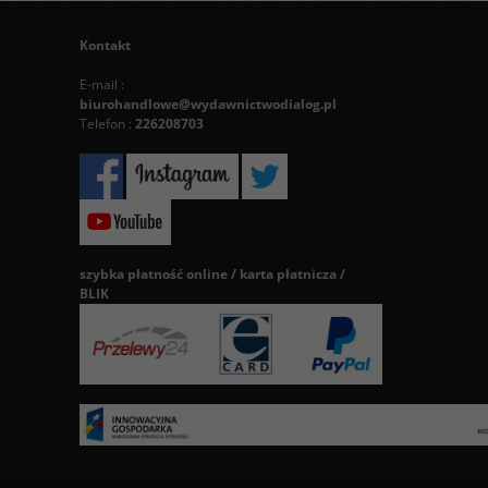
Kontakt
E-mail :
biurohandlowe@wydawnictwodialog.pl
Telefon :
226208703
szybka płatność online / karta płatnicza /
BLIK