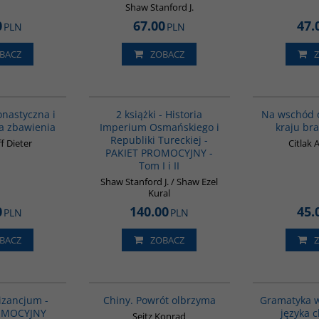
Shaw Stanford J.
0
67.00
47.
PLN
PLN
BACZ
ZOBACZ
00148G
PAG1006
BESTSELLER
nastyczna i
2 książki - Historia
Na wschód 
a zbawienia
Imperium Osmańskiego i
kraju br
Republiki Tureckiej -
ff Dieter
Citlak
PAKIET PROMOCYJNY -
Tom I i II
Shaw Stanford J. / Shaw Ezel
Kural
0
140.00
45.
PLN
PLN
BACZ
ZOBACZ
GPA50
G027
BESTSELLER
Bizancjum -
Chiny. Powrót olbrzyma
Gramatyka 
OMOCYJNY
języka c
Seitz Konrad