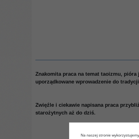
Znakomita praca na temat taoizmu, pióra j
uporządkowane wprowadzenie do tradycji 
Zwięźle i ciekawie napisana praca przybli
starożytnych aż do dziś.
Na naszej stronie wykorzystujemy 