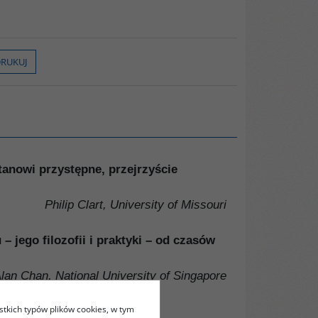
RUKUJ
Stanowi przystępne, przejrzyście
Philip Clart, University of Missouri
 jego filozofii i praktyki – od czasów
lan Chan, National University of Singapore
stkich typów plików cookies, w tym