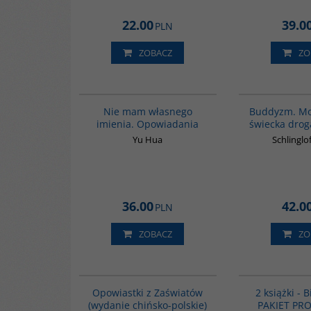
22.00
39.0
PLN
ZOBACZ
ZO
G1014
Nie mam własnego
Buddyzm. Mo
imienia. Opowiadania
świecka drog
Yu Hua
Schlinglo
36.00
42.0
PLN
ZOBACZ
ZO
G1018
Opowiastki z Zaświatów
2 książki - 
(wydanie chińsko-polskie)
PAKIET PR