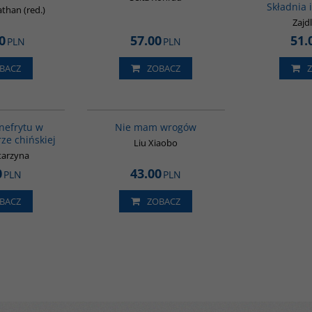
Składnia 
than (red.)
Zajd
0
57.00
51.
PLN
PLN
BACZ
ZOBACZ
00232G
00301G
nefrytu w
Nie mam wrogów
rze chińskiej
Liu Xiaobo
tarzyna
0
43.00
PLN
PLN
BACZ
ZOBACZ