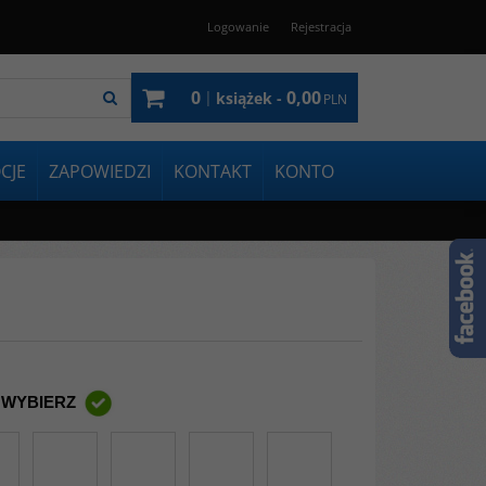
Logowanie
Rejestracja
0
0,00
|
książek -
PLN
CJE
ZAPOWIEDZI
KONTAKT
KONTO
 WYBIERZ