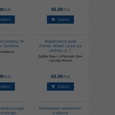
00
56.00
PLN
PLN
ZOBACZ
ZOBACZ
G583
G334
od Jordanu. W
Współczesny język
aci Semitów
chiński. Mówić i pisać po
chińsku cz. 1
 Amadeusz
Zajdler Ewa / Li-Piszczek Qian
/ Jacoby Marcin
00
65.00
PLN
PLN
ZOBACZ
ZOBACZ
G410
00035G
współczesnego
Podstawowe wiadomości
hińskiego.
o Islamie