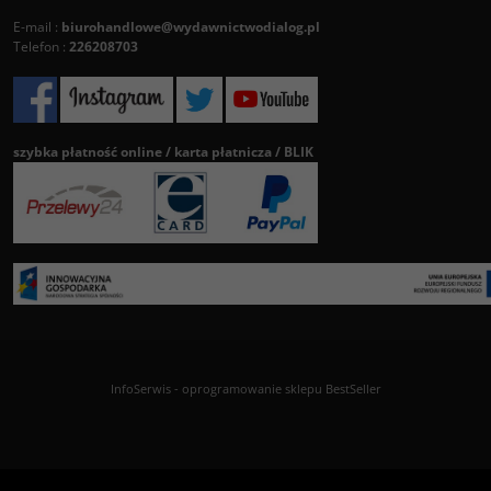
E-mail :
biurohandlowe@wydawnictwodialog.pl
Telefon :
226208703
szybka płatność online / karta płatnicza / BLIK
InfoSerwis
-
oprogramowanie sklepu BestSeller