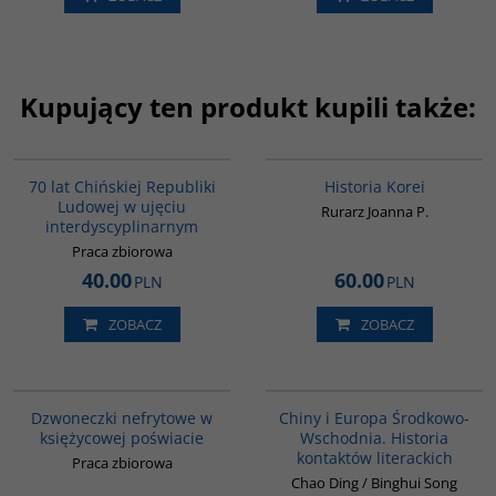
Kupujący ten produkt kupili także:
G1126
00016G
BESTSELLER
70 lat Chińskiej Republiki
Historia Korei
Ludowej w ujęciu
Rurarz Joanna P.
interdyscyplinarnym
Praca zbiorowa
40.00
60.00
PLN
PLN
ZOBACZ
ZOBACZ
00239G
G1055
Dzwoneczki nefrytowe w
Chiny i Europa Środkowo-
księżycowej poświacie
Wschodnia. Historia
kontaktów literackich
Praca zbiorowa
Chao Ding / Binghui Song