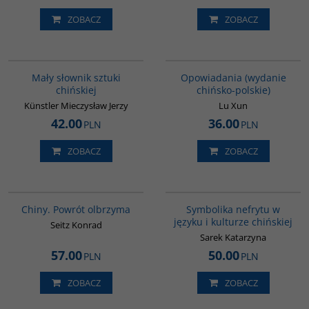
ZOBACZ
ZOBACZ
G176
00171G
Mały słownik sztuki
Opowiadania (wydanie
chińskiej
chińsko-polskie)
Künstler Mieczysław Jerzy
Lu Xun
42.00
36.00
PLN
PLN
ZOBACZ
ZOBACZ
G027
00232G
Chiny. Powrót olbrzyma
Symbolika nefrytu w
języku i kulturze chińskiej
Seitz Konrad
Sarek Katarzyna
57.00
50.00
PLN
PLN
ZOBACZ
ZOBACZ