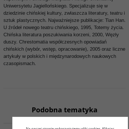
Uniwersytetu Jagiellońskiego. Specjalizuje się w
dziedzinie chińskiej kultury, zwłaszcza literatury, teatru i
sztuk plastycznych. Najważniejsze publikacje: Tian Han.
U źródeł nowego teatru chińskiego, 1995, Totemy życia.
Chińska literatura poszukiwania korzeni, 2000, Węzły
duszy. Chrestomatia współczesnych opowiadań
chińskich (wybór, wstęp, opracowanie), 2005 oraz liczne
artykuły w polskich i międzynarodowych naukowych
czasopismach.
Podobna tematyka
00175G
00093G
Na naszej stronie wykorzystujemy pliki cookies. Klikając