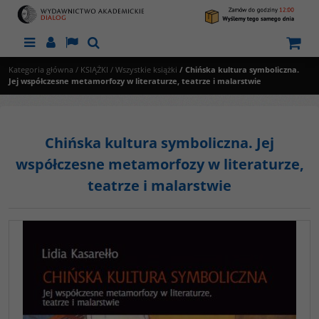
Menu
Panel
Lang
Szukaj
Kategoria główna
/
KSIĄŻKI
/
Wszystkie książki
/
Chińska kultura symboliczna.
Jej współczesne metamorfozy w literaturze, teatrze i malarstwie
Chińska kultura symboliczna. Jej
współczesne metamorfozy w literaturze,
teatrze i malarstwie