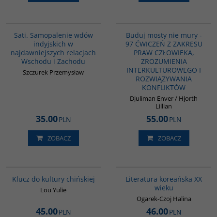
G262
G639
BESTSELLER
Sati. Samopalenie wdów
Buduj mosty nie mury -
indyjskich w
97 ĆWICZEŃ Z ZAKRESU
najdawniejszych relacjach
PRAW CZŁOWIEKA,
Wschodu i Zachodu
ZROZUMIENIA
INTERKULTUROWEGO I
Szczurek Przemysław
ROZWIĄZYWANIA
KONFLIKTÓW
Djuliman Enver / Hjorth
Lillian
35.00
55.00
PLN
PLN
ZOBACZ
ZOBACZ
G1172
00242G
BESTSELLER
Klucz do kultury chińskiej
Literatura koreańska XX
wieku
Lou Yulie
Ogarek-Czoj Halina
45.00
46.00
PLN
PLN