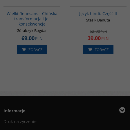
00307G
G123
BESTSELLER
PROMOCJA
Wielki Renesans - Chińska
Język hindi. Część II
transformacja i jej
Stasik Danuta
konsekwencje
Góralczyk Bogdan
52.00
PLN
69.00
39.00
PLN
PLN
ZOBACZ
ZOBACZ
Informacje
Druk na życzenie