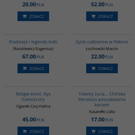
20.00
52.00
PLN
PLN
ZOBACZ
ZOBACZ
00199G
G360
Pradzieje i legendy Indii
Życie codzienne w Pekinie
Słuszkiewicz Eugeniusz
Łochowski Marcin
67.00
22.00
PLN
PLN
ZOBACZ
ZOBACZ
G556
G297
Religie Korei. Rys
Totemy życia... Chińska
historyczny
literatura poszukiwania
korzeni
Ogarek-Czoj Halina
Kasarełło Lidia
45.00
17.00
PLN
PLN
ZOBACZ
ZOBACZ