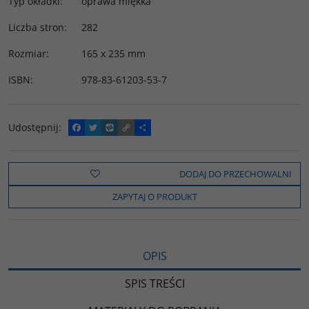
Typ okładki
:
oprawa miękka
Liczba stron
:
282
Rozmiar
:
165 x 235 mm
ISBN
:
978-83-61203-53-7
Udostępnij
:
F
T
W
C
P
a
w
y
o
o
c
i
k
p
d
e
t
o
y
z
b
t
p
L
i
DODAJ DO PRZECHOWALNI
o
e
i
e
o
r
n
l
ZAPYTAJ O PRODUKT
k
k
s
i
ę
OPIS
SPIS TREŚCI