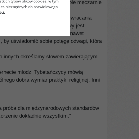
stkich typów plików cookies, w tym
yła śmierć, po co zadawać sobie męczarnie
kies niezbędnych do prawidłowego
ci.
yczniejszym aktem oporu i przywracania
raszliwym bólu. Strajk głodowy jest
 nie tylko zaakceptować, ale nawet
i, by uświadomić sobie potęgę odwagi, która
ą o innych określamy słowem zawierającym
ernecie młodzi Tybetańczycy mówią
lnego dobra wymiar praktyki religijnej. Inni
lka próba dla międzynarodowych standardów
korzenie dokładnie wszystkim.”