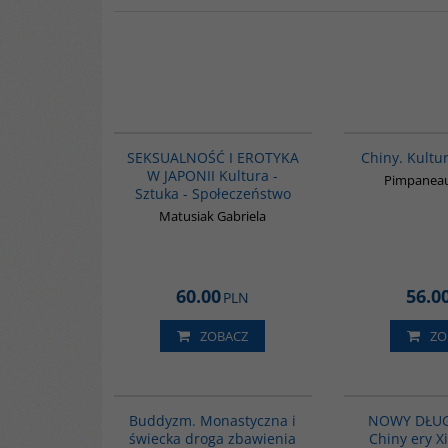
G1217
BESTSELLER
SEKSUALNOŚĆ I EROTYKA
Chiny. Kultur
W JAPONII Kultura -
Pimpaneau
Sztuka - Społeczeństwo
Matusiak Gabriela
60.00
56.0
PLN
ZOBACZ
ZO
00148G
Buddyzm. Monastyczna i
NOWY DŁUG
świecka droga zbawienia
Chiny ery Xi