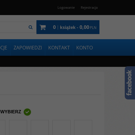
Logowanie
Rejestracja
0
0,00
|
książek -
PLN
CJE
ZAPOWIEDZI
KONTAKT
KONTO
 WYBIERZ