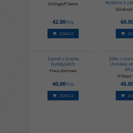
Wydanie II za
Schlingloff Dieter
Góralczy
42.00
60.0
PLN
ZOBACZ
ZO
00068G
Zapiski z krajów
Żółte i czar
buddyjskich
chińskiej o
Afr
Praca zbiorowa
N'Diaye 
40.00
45.0
PLN
ZOBACZ
ZO