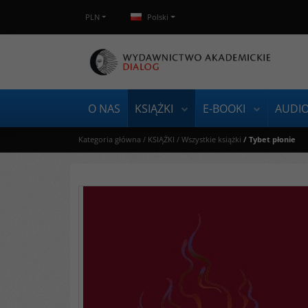
PLN
Polski
O NAS
KSIĄŻKI
E-BOOKI
AUDI
Kategoria główna
/
KSIĄŻKI
/
Wszystkie książki
/
Tybet płonie