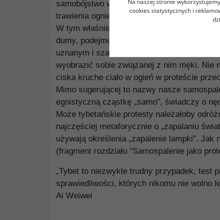
Na naszej stronie wykorzystujemy 
samobójstwo w płomieniach, które wznieca
cookies statystycznych i reklam
trawienia ogniem każdego skrawka ciała?
dz
W tym właśnie tkwi klucz do zrozumienia: s
dumy, podejmowanym przez zwykłych ludzi, k
uznanym i szanowanym medium sprzeciwu, s
wyobrazić sobie związanej z nim męki. Nie m
ciska kruche ciało w ogień w proteście przeci
Mimo sugerującej to nazwy nasze samospale
egoistyczną cząstkę „samo”, świadczy o nę
Może tybetańskie protesty należałoby odró
najczęściej metaforycznie o „zapalaniu światł
używają określenia „zapalenie lampki”. Jak 
(fragment rozdziału "Samospalenie jako prot
„Tybet to niezwykle trudny przypadek, test
sprawiedliwości, których nikomu nie wolno 
Ai Weiwei