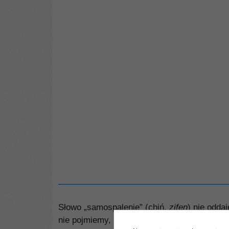
Słowo „samospalenie” (chiń.
zifen
) nie odda
nie pojmiemy, co dzieje się dziś w Tybecie,