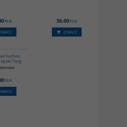
00
36.00
PLN
PLN
ZOBACZ
ZOBACZ
G640
BESTSELLER
nad Fuzhou.
 epoki Tang
zbiorowa
00
PLN
ZOBACZ