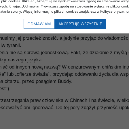
pliki cookies. Klikając „Akceptuję wszystkie” wyrażasz zgodę na stosowanie wszy
 się własnymi rękoma. Gdyby wszakże ostatecznym celem b
owych. Klikając „Odmawiam” wyrażasz zgodę na stosowanie wyłącznie plików coo
iałania strony. Więcej informacji o plikach cookies znajdziesz w Polityce prywatnoś
amospalenie jest nade wszystko najdobitniejszym, najdrast
tórzy jak my wszyscy wzdragają się na samą myśl o tak st
ODMAWIAM
AKCEPTUJĘ WSZYSTKIE
amospalenie zaś odrzucamy, bowiem nie jesteśmy w stanie
usimy jej przecież znosić, a jedynie przyjąć do wiadomośc
w tyranii.
nia nie są sprawą jednostkową. Fakt, że działanie z myśl
dzy naszego języka.
żniać od innych nową nazwą? W cenzurowanym chińskim int
a” lub „ofierze światła”, przydając oddawaniu życia dla wspó
na ołtarzu, przed posągiem Buddy.
est")
 przestrzegania praw człowieka w Chinach i na świecie, wie
lekceważyć ani ignorować. Do tej pory zdążył przynieść upo