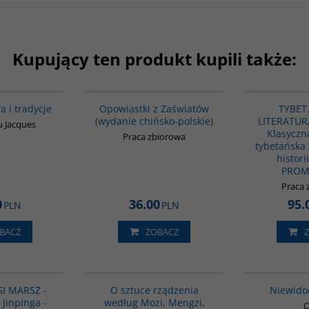
Kupujący ten produkt kupili także:
00258G
G1018
a i tradycje
Opowiastki z Zaświatów
TYBET.
(wydanie chińsko-polskie)
LITERATURA 
 Jacques
Klasyczna
Praca zbiorowa
tybetańska 
histori
PROM
Praca 
0
36.00
95.
PLN
PLN
BACZ
ZOBACZ
G1191
G588
BESTSELLER
I MARSZ -
O sztuce rządzenia
Niewido
 Jinpinga -
według Mozi, Mengzi,
O