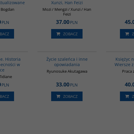
ktualizowane
Xunzi, Han Feizi
k Bogdan
Mozi / Mengzi / Xunzi / Han
Feizi
0
37.00
45.
PLN
PLN
BACZ
ZOBACZ
00253G
G388
BESTSELLER
ne. Historia
Życie szaleńca i inne
Księżyc 
becności w
opowiadania
Wiersze z
yce
Ryunosuke Akutagawa
Praca 
Tidiane
0
33.00
40.
PLN
PLN
BACZ
ZOBACZ