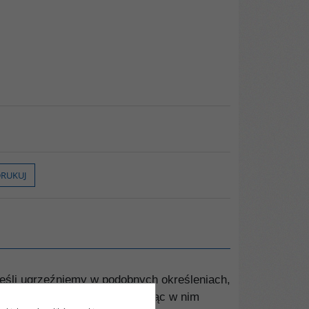
RUKUJ
 Jeśli ugrzęźniemy w podobnych określeniach,
działanie przeciwko sobie, widząc w nim