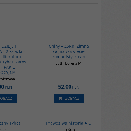
G1149
00175G
 DZIEJE I
Chiny – ZSRR. Zimna
- 2 książki -
wojna w świecie
 literatura
komunistycznym
/ Tybet. Zarys
Lüthi Lorenz M.
i - PAKIET
OCYJNY
zbiorowa
00
52.00
PLN
PLN
ZOBACZ
ZOBACZ
G198
G648
czny Tybet
Prawdziwa historia A Q
ser
Lu Xun