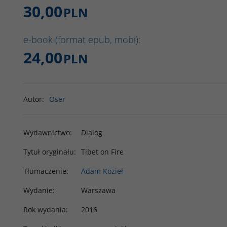
30,00
PLN
e-book (format epub, mobi):
24,00
PLN
Autor
:
Oser
Wydawnictwo
:
Dialog
Tytuł oryginału
:
Tibet on Fire
Tłumaczenie
:
Adam Kozieł
Wydanie
:
Warszawa
Rok wydania
:
2016