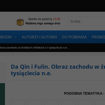
OBOOKI
AUTORZY I AUTORKI
DO POBRANIA
PROMO
Obraz zachodu w źródłach chińskich z I tysiąclecia n.e.
Da Qin i Fulin. Obraz zachodu w źr
tysiąclecia n.e.
PODOBNA TEMATYKA -