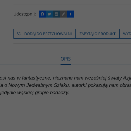
Udostępnij
:
F
T
W
C
P
a
w
y
o
o
c
i
k
p
d
e
t
o
y
z
b
t
p
L
i
DODAJ DO PRZECHOWALNI
ZAPYTAJ O PRODUKT
WYD
o
e
i
e
o
r
n
l
k
k
s
i
ę
OPIS
si nas w fantastyczne, nieznane nam wcześniej światy Azji
ą o Nowym Jedwabnym Szlaku, autorki pokazują nam obraz
jedynie wąskiej grupie badaczy.