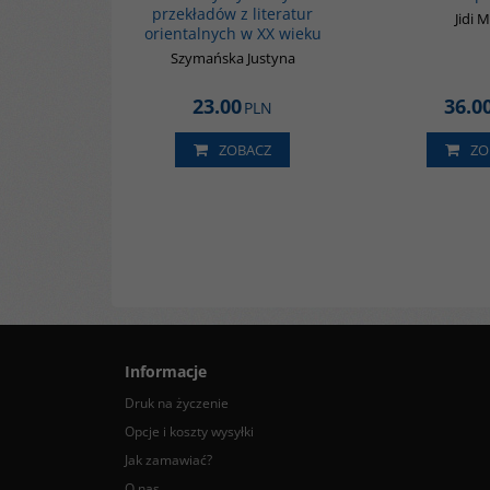
przekładów z literatur
Jidi M
orientalnych w XX wieku
Szymańska Justyna
23.00
36.0
PLN
ZOBACZ
ZO
Informacje
Druk na życzenie
Opcje i koszty wysyłki
Jak zamawiać?
O nas