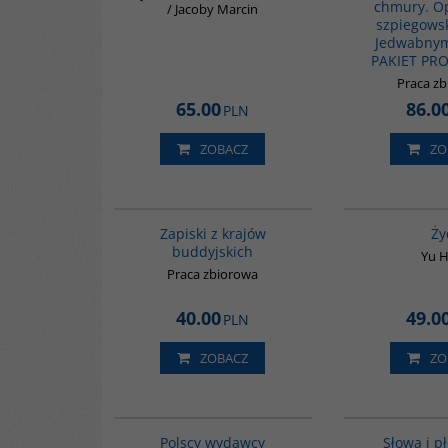
chmury. O
/ Jacoby Marcin
szpiegowsk
Jedwabnym
PAKIET PR
Praca z
65.00
86.0
PLN
ZOBACZ
ZO
00068G
Zapiski z krajów
Ży
buddyjskich
Yu 
Praca zbiorowa
40.00
49.0
PLN
ZOBACZ
ZO
G239
Polscy wydawcy
Słowa i p