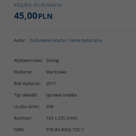
książka drukowana:
45,00
PLN
Autor
:
Żuchowska Marta / Sarek Katarzyna
Wydawnictwo
:
Dialog
Wydanie
:
Warszawa
Rok wydania
:
2017
Typ okładki
:
oprawa miękka
Liczba stron
:
408
Rozmiar
:
165 x 235 [mm]
ISBN
:
978-83-8002-725-1