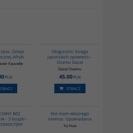
00310G
G1004
rożec. Dzieje
Otogizoshi: Księga
cznej Afryki
japońskich opowieści -
Osamu Dazai
vier Fauvelle
Dazai Osamu
00
45.00
PLN
PLN
ZOBACZ
ZOBACZ
GPA14
G1014
 CHINY BEZ
Nie mam własnego
 - 3 książki -
imienia. Opowiadania
PROMOCYJNY
Yu Hua