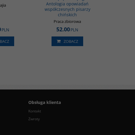
Antologia opowiadań
ajia
współczesnych pisarzy
chińskich
Praca zbiorowa
0
52.00
PLN
PLN
BACZ
ZOBACZ
Obsługa klienta
Kontakt
Zwroty