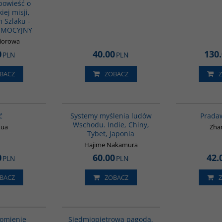
powieść o
iej misji,
 Szlaku -
OMOCYJNY
biorowa
0
40.00
130
PLN
PLN
BACZ
ZOBACZ
G827
G6014
ć
Systemy myślenia ludów
Prada
Wschodu. Indie, Chiny,
Hua
Zha
Tybet, Japonia
Hajime Nakamura
0
60.00
42.
PLN
PLN
BACZ
ZOBACZ
G590
G1017
łomienie
Siedmiopiętrowa pagoda.