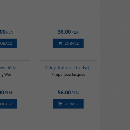
.00
36.00
PLN
PLN
ZOBACZ
ZOBACZ
G1006
00258G
wna łódź
Chiny. Kultura i tradycje
ng Wei
Pimpaneau Jacques
00
56.00
PLN
PLN
ZOBACZ
ZOBACZ