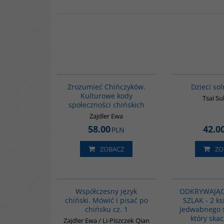
G351
Zrozumieć Chińczyków.
Dzieci so
Kulturowe kody
Tsai S
społeczności chińskich
Zajdler Ewa
58.00
42.0
PLN
ZOBACZ
ZO
G334
Współczesny język
ODKRYWAJĄC
chiński. Mówić i pisać po
SZLAK - 2 ks
chińsku cz. 1
Jedwabnego s
który ska
Zajdler Ewa / Li-Piszczek Qian