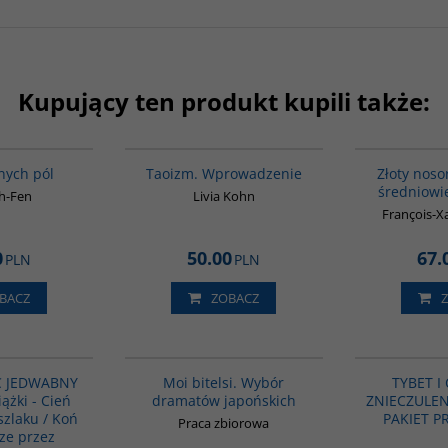
Kupujący ten produkt kupili także:
G1155
G6013
BESTSELLER
lnych pól
Taoizm. Wprowadzenie
Złoty noso
średniowie
uh-Fen
Livia Kohn
François-Xa
0
50.00
67.
PLN
PLN
BACZ
ZOBACZ
PAG1139
G573
 JEDWABNY
Moi bitelsi. Wybór
TYBET I
iążki - Cień
dramatów japońskich
ZNIECZULENIA
zlaku / Koń
PAKIET 
Praca zbiorowa
cze przez