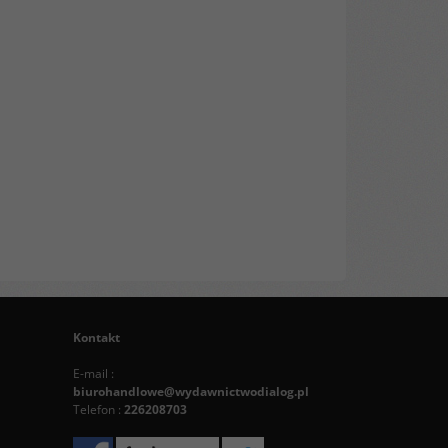
Kontakt
E-mail :
biurohandlowe@wydawnictwodialog.pl
Telefon :
226208703