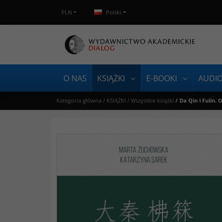
PLN
Polski
O NAS
KSIĄŻKI
E-BOOKI
AUDI
Kategoria główna
/
KSIĄŻKI
/
Wszystkie książki
/
Da Qin i Fulin. 