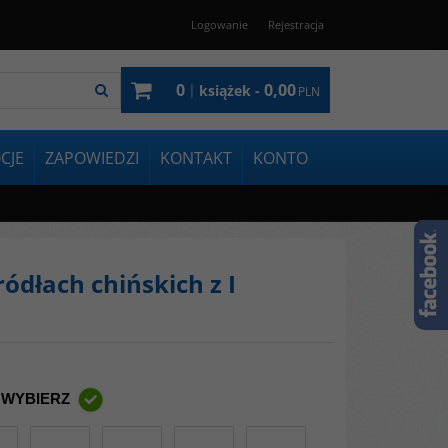
Logowanie
Rejestracja
0
0,00
|
książek -
PLN
CJE
ZAPOWIEDZI
KONTAKT
KONTO
ódłach chińskich z I
 WYBIERZ