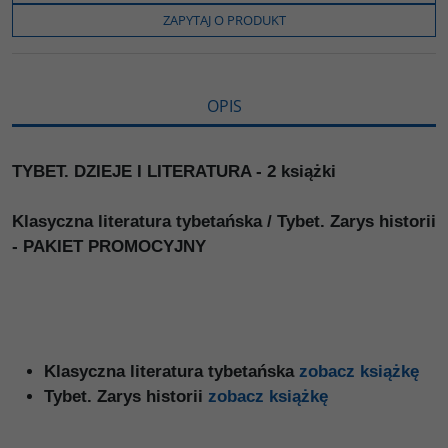
o
r
n
l
ZAPYTAJ O PRODUKT
k
k
s
i
ę
OPIS
TYBET. DZIEJE I LITERATURA - 2 książki
Klasyczna literatura tybetańska / Tybet. Zarys historii
- PAKIET PROMOCYJNY
Klasyczna literatura tybetańska
zobacz książkę
Tybet. Zarys historii
zobacz książkę