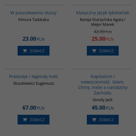
G649
00600G
PROMOCJA
W poszukiwaniu duszy
Klasyczny język tybetański
Kimura Tadataka
Bareja-Starzyńska Agata /
Mejor Marek
42.00
PLN
23.00
25.00
PLN
PLN
ZOBACZ
ZOBACZ
00199G
G139
Pradzieje i legendy Indii
Kapitalizm i
nowoczesność. Islam,
Słuszkiewicz Eugeniusz
Chiny, Indie a narodziny
Zachodu
Goody Jack
67.00
45.00
PLN
PLN
ZOBACZ
ZOBACZ