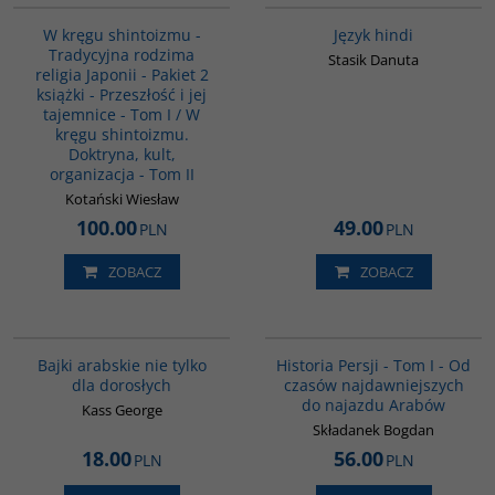
W kręgu shintoizmu -
Język hindi
Tradycyjna rodzima
Stasik Danuta
religia Japonii - Pakiet 2
książki - Przeszłość i jej
tajemnice - Tom I / W
kręgu shintoizmu.
Doktryna, kult,
organizacja - Tom II
Kotański Wiesław
100.00
49.00
PLN
PLN
ZOBACZ
ZOBACZ
G538
00041G
BESTSELLER
Bajki arabskie nie tylko
Historia Persji - Tom I - Od
dla dorosłych
czasów najdawniejszych
do najazdu Arabów
Kass George
Składanek Bogdan
18.00
56.00
PLN
PLN