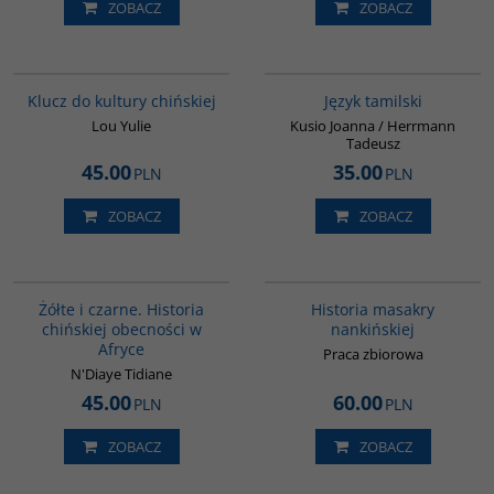
ZOBACZ
ZOBACZ
G1172
G133
BESTSELLER
Klucz do kultury chińskiej
Język tamilski
Lou Yulie
Kusio Joanna / Herrmann
Tadeusz
45.00
35.00
PLN
PLN
ZOBACZ
ZOBACZ
00253G
G1147
Żółte i czarne. Historia
Historia masakry
chińskiej obecności w
nankińskiej
Afryce
Praca zbiorowa
N'Diaye Tidiane
45.00
60.00
PLN
PLN
ZOBACZ
ZOBACZ