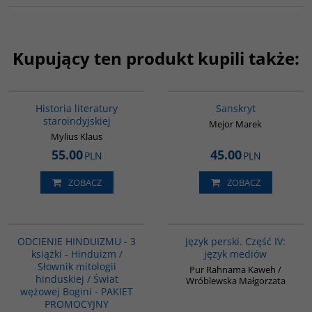
Kupujący ten produkt kupili także:
G091
G261
Historia literatury
Sanskryt
staroindyjskiej
Mejor Marek
Mylius Klaus
55.00
45.00
PLN
PLN
ZOBACZ
ZOBACZ
G1159
G132
PROMOCJA
ODCIENIE HINDUIZMU - 3
Język perski. Część IV:
książki - Hinduizm /
język mediów
Słownik mitologii
Pur Rahnama Kaweh /
hinduskiej / Świat
Wróblewska Małgorzata
wężowej Bogini - PAKIET
PROMOCYJNY