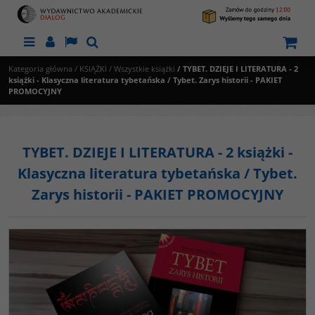
Menu
Panel
Lang
Szukaj
Kategoria główna
/
KSIĄŻKI
/
Wszystkie książki
/
TYBET. DZIEJE I LITERATURA - 2
książki - Klasyczna literatura tybetańska / Tybet. Zarys historii - PAKIET
PROMOCYJNY
TYBET. DZIEJE I LITERATURA - 2 książki -
Klasyczna literatura tybetańska / Tybet.
Zarys historii - PAKIET PROMOCYJNY