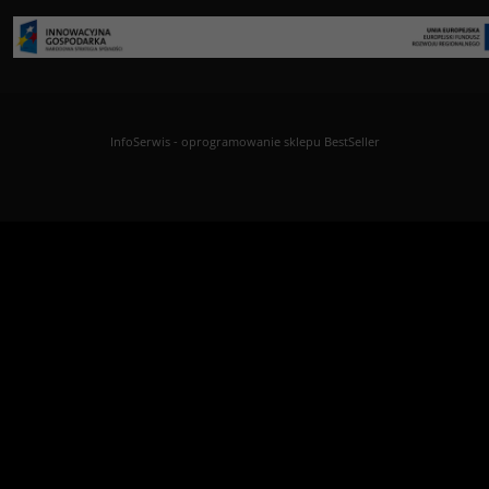
InfoSerwis
-
oprogramowanie sklepu BestSeller