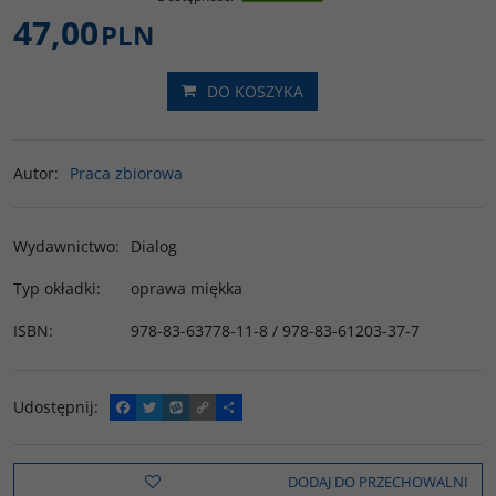
47,00
PLN
DO KOSZYKA
Autor
:
Praca zbiorowa
Wydawnictwo
:
Dialog
Typ okładki
:
oprawa miękka
ISBN
:
978-83-63778-11-8 / 978-83-61203-37-7
Udostępnij
:
F
T
W
C
P
a
w
y
o
o
c
i
k
p
d
e
t
o
y
z
b
t
p
L
i
DODAJ DO PRZECHOWALNI
o
e
i
e