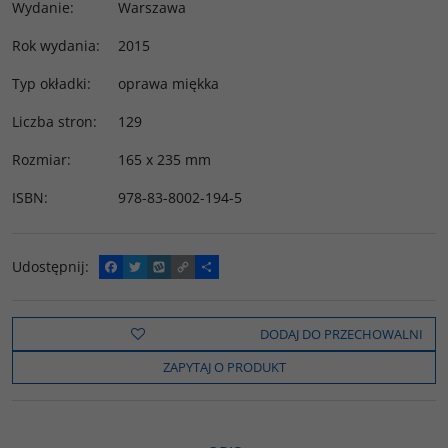
Wydanie
:
Warszawa
Rok wydania
:
2015
Typ okładki
:
oprawa miękka
Liczba stron
:
129
Rozmiar
:
165 x 235 mm
ISBN
:
978-83-8002-194-5
Udostępnij
:
F
T
W
C
P
a
w
y
o
o
c
i
k
p
d
e
t
o
y
z
b
t
p
L
i
DODAJ DO PRZECHOWALNI
o
e
i
e
o
r
n
l
ZAPYTAJ O PRODUKT
k
k
s
i
ę