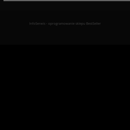
InfoSerwis
-
oprogramowanie sklepu BestSeller