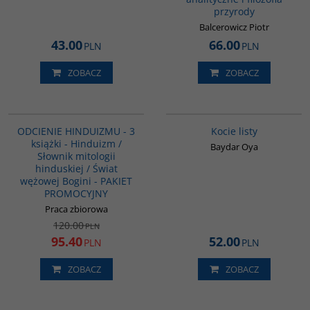
przyrody
Balcerowicz Piotr
43.00
66.00
PLN
PLN
ZOBACZ
ZOBACZ
G1159
G1218
PROMOCJA
BESTSELLER
ODCIENIE HINDUIZMU - 3
Kocie listy
książki - Hinduizm /
Baydar Oya
Słownik mitologii
hinduskiej / Świat
wężowej Bogini - PAKIET
PROMOCYJNY
Praca zbiorowa
120.00
PLN
95.40
52.00
PLN
PLN
ZOBACZ
ZOBACZ
G091
G1069