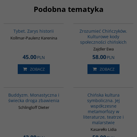
Podobna tematyka
G307
G351
Tybet. Zarys historii
Zrozumieć Chińczyków.
Kulturowe kody
Kollmar-Paulenz Karenina
społeczności chińskich
Zajdler Ewa
45.00
58.00
PLN
PLN
ZOBACZ
ZOBACZ
00148G
G028
Buddyzm. Monastyczna i
Chińska kultura
świecka droga zbawienia
symboliczna. Jej
współczesne
Schlingloff Dieter
metamorfozy w
literaturze, teatrze i
malarstwie
Kasarełło Lidia