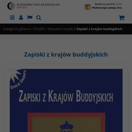
Menu
Panel
Lang
Szukaj
Kategoria główna
/
KSIĄŻKI
/
Wszystkie książki
/
Zapiski z krajów buddyjskich
Zapiski z krajów buddyjskich