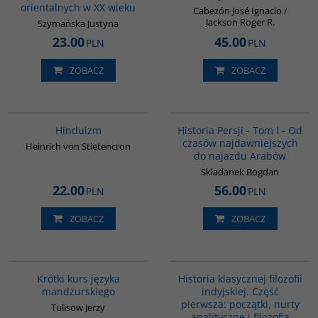
orientalnych w XX wieku
Cabezón José Ignacio /
Jackson Roger R.
Szymańska Justyna
23.00
45.00
PLN
PLN
ZOBACZ
ZOBACZ
00177G
00041G
BESTSELLER
Hinduizm
Historia Persji - Tom I - Od
czasów najdawniejszych
Heinrich von Stietencron
do najazdu Arabów
Składanek Bogdan
22.00
56.00
PLN
PLN
ZOBACZ
ZOBACZ
G159
G086
Krótki kurs języka
Historia klasycznej filozofii
mandżurskiego
indyjskiej. Część
pierwsza: początki, nurty
Tulisow Jerzy
analityczne i filozofia