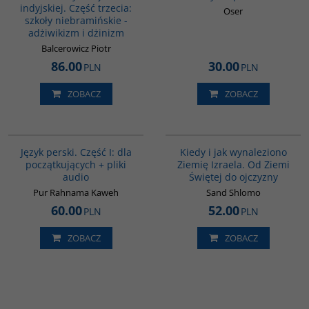
indyjskiej. Część trzecia:
Oser
szkoły niebramińskie -
adżiwikizm i dżinizm
Balcerowicz Piotr
86.00
30.00
PLN
PLN
ZOBACZ
ZOBACZ
G364
00086G
BESTSELLER
Język perski. Część I: dla
Kiedy i jak wynaleziono
początkujących + pliki
Ziemię Izraela. Od Ziemi
audio
Świętej do ojczyzny
Pur Rahnama Kaweh
Sand Shlomo
60.00
52.00
PLN
PLN
ZOBACZ
ZOBACZ