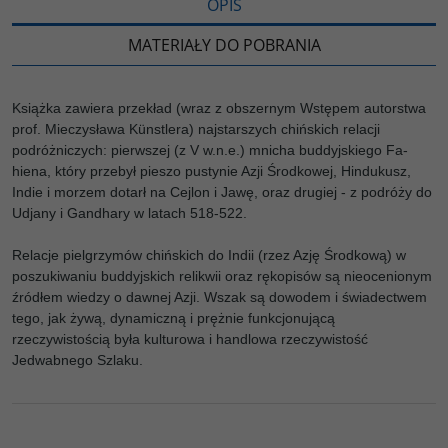
OPIS
MATERIAŁY DO POBRANIA
Książka zawiera przekład (wraz z obszernym Wstępem autorstwa
prof. Mieczysława Künstlera) najstarszych chińskich relacji
podróżniczych: pierwszej (z V w.n.e.) mnicha buddyjskiego Fa-
hiena, który przebył pieszo pustynie Azji Środkowej, Hindukusz,
Indie i morzem dotarł na Cejlon i Jawę, oraz drugiej - z podróży do
Udjany i Gandhary w latach 518-522.
Relacje pielgrzymów chińskich do Indii (rzez Azję Środkową) w
poszukiwaniu buddyjskich relikwii oraz rękopisów są nieocenionym
źródłem wiedzy o dawnej Azji. Wszak są dowodem i świadectwem
tego, jak żywą, dynamiczną i prężnie funkcjonującą
rzeczywistością była kulturowa i handlowa rzeczywistość
Jedwabnego Szlaku.