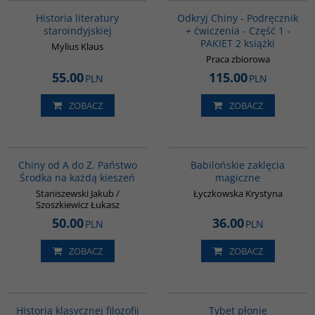
Historia literatury
Odkryj Chiny - Podręcznik
staroindyjskiej
+ ćwiczenia - Część 1 -
PAKIET 2 książki
Mylius Klaus
Praca zbiorowa
55.00
115.00
PLN
PLN
ZOBACZ
ZOBACZ
G023
00125G
Chiny od A do Z. Państwo
Babilońskie zaklęcia
Środka na każdą kieszeń
magiczne
Staniszewski Jakub /
Łyczkowska Krystyna
Szoszkiewicz Łukasz
50.00
36.00
PLN
PLN
ZOBACZ
ZOBACZ
G619
G637
Historia klasycznej filozofii
Tybet płonie