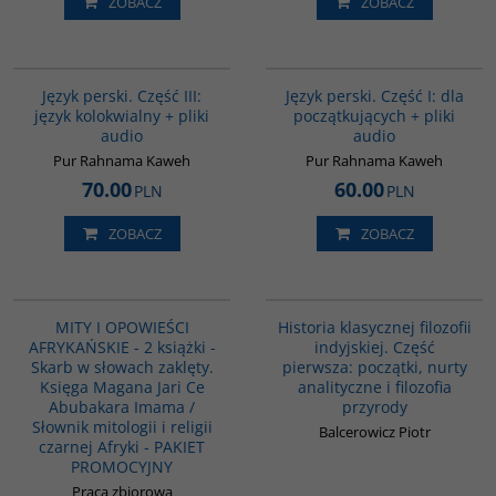
ZOBACZ
ZOBACZ
G131
G364
BESTSELLER
Język perski. Część III:
Język perski. Część I: dla
język kolokwialny + pliki
początkujących + pliki
audio
audio
Pur Rahnama Kaweh
Pur Rahnama Kaweh
70.00
60.00
PLN
PLN
ZOBACZ
ZOBACZ
PAG1169
G086
MITY I OPOWIEŚCI
Historia klasycznej filozofii
AFRYKAŃSKIE - 2 książki -
indyjskiej. Część
Skarb w słowach zaklęty.
pierwsza: początki, nurty
Księga Magana Jari Ce
analityczne i filozofia
Abubakara Imama /
przyrody
Słownik mitologii i religii
Balcerowicz Piotr
czarnej Afryki - PAKIET
PROMOCYJNY
Praca zbiorowa