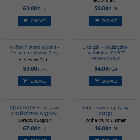
Jacoby Marcin
60.00
50.00
PLN
PLN
ZOBACZ
ZOBACZ
G158
GPA10
Krótka historia Japonii -
3 książki - Niezbędnik
Od samurajów do Sony
politologa - PAKIET
PROMOCYJNY
Andressen Curtis
50.00
94.00
PLN
PLN
ZOBACZ
ZOBACZ
G1211
G107
BESTSELLER
OJCZULKOWIE Filary czy
Indie. Nowa azjatycka
przekleństwo Węgrów?
potęga
Góralczyk Bogdan
Rothermund Dietmar
67.00
46.00
PLN
PLN