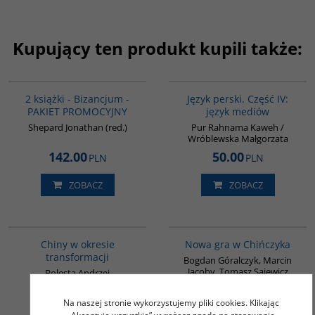
Kupujący ten produkt kupili także:
GPA50
G132
BESTSELLER
2 książki - Bizancjum -
Język perski. Część IV:
PAKIET PROMOCYJNY
język mediów
Shepard Jonathan (red.)
Pur Rahnama Kaweh /
Wróblewska Małgorzata
142.00
50.00
PLN
PLN
ZOBACZ
ZOBACZ
G025
G1205
BESTSELLER
Chiny w okresie
Nowa gra w Chińczyka
transformacji
Bogdan Góralczyk, Marcin
Jacoby, Tomasz Sajewicz
Bolesta Andrzej
32.00
60.00
PLN
PLN
Na naszej stronie wykorzystujemy pliki cookies. Klikając