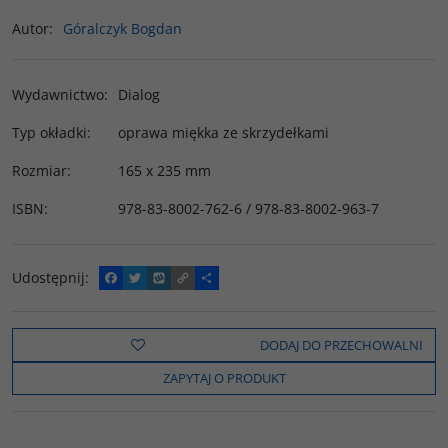
Autor
:
Góralczyk Bogdan
Wydawnictwo
:
Dialog
Typ okładki
:
oprawa miękka ze skrzydełkami
Rozmiar
:
165 x 235 mm
ISBN
:
978-83-8002-762-6 / 978-83-8002-963-7
Udostępnij
:
F
T
W
C
P
a
w
y
o
o
c
i
k
p
d
e
t
o
y
z
b
t
p
L
i
DODAJ DO PRZECHOWALNI
o
e
i
e
o
r
n
l
ZAPYTAJ O PRODUKT
k
k
s
i
ę