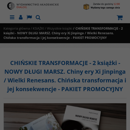
Menu
Panel
Lang
Szukaj
Kategoria główna
/
KSIĄŻKI
/
Wszystkie książki
/
CHIŃSKIE TRANSFORMACJE - 2
książki - NOWY DŁUGI MARSZ. Chiny ery Xi Jinpinga / Wielki Renesans.
Chińska transformacja i jej konsekwencje - PAKIET PROMOCYJNY
CHIŃSKIE TRANSFORMACJE - 2 książki -
NOWY DŁUGI MARSZ. Chiny ery Xi Jinpinga
/ Wielki Renesans. Chińska transformacja i
jej konsekwencje - PAKIET PROMOCYJNY