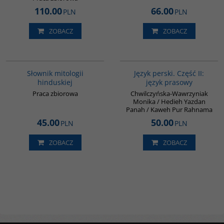
110.00
66.00
PLN
PLN
ZOBACZ
ZOBACZ
G531
G888
Słownik mitologii
Język perski. Część II:
hinduskiej
język prasowy
Praca zbiorowa
Chwilczyńska-Wawrzyniak
Monika / Hedieh Yazdan
Panah / Kaweh Pur Rahnama
45.00
50.00
PLN
PLN
ZOBACZ
ZOBACZ