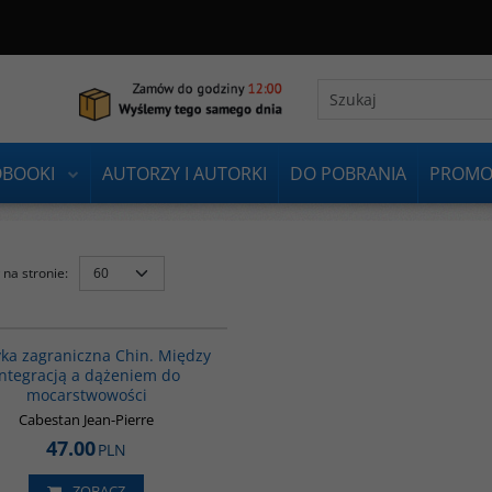
OBOOKI
AUTORZY I AUTORKI
DO POBRANIA
PROMO
na stronie
:
00093G
yka zagraniczna Chin. Między
integracją a dążeniem do
mocarstwowości
Cabestan Jean-Pierre
47.00
PLN
ZOBACZ