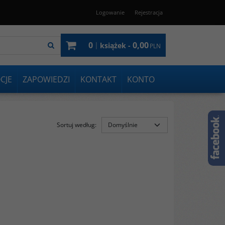
Logowanie
Rejestracja
0
0,00
|
książek -
PLN
CJE
ZAPOWIEDZI
KONTAKT
KONTO
Sortuj według
: