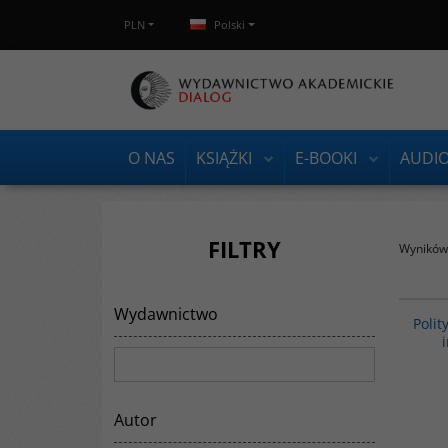
PLN
Polski
O NAS
KSIĄŻKI
E-BOOKI
AUDI
FILTRY
Wyników 
Wydawnictwo
Czy posuną się do konfliktu zbrojnego z
Polit
sąsiadami? Czy faktycznie są zakładnikami
rosnącego chińskiego nacjonalizmu, czy raczej
wykorzystują go do osiągnięcia własnych
celów dyplomatyczno-strategicznych? W
końcu – czy chińska polityka zagraniczna i
bezpieczeństwa nie służy przede wszystkim
Autor
utrzymaniu systemu monopolu partyjnego,
którego rządzący nie chcą się wyrzec? Jaka