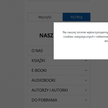
Na naszej stronie wykorzystujemy 
NASZA OFERTA
cookies statystycznych i reklam
dz
O NAS
KSIĄŻKI
E-BOOKI
AUDIOBOOKI
AUTORZY I AUTORKI
DO POBRANIA