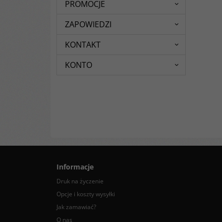
PROMOCJE
ZAPOWIEDZI
KONTAKT
KONTO
Informacje
Druk na życzenie
Opcje i koszty wysyłki
Jak zamawiać?
O nas