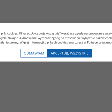
pliki cookies. Klikając „Akceptuję wszystkie” wyrażasz zgodę na stosowanie wszy
owych. Klikając „Odmawiam” wyrażasz zgodę na stosowanie wyłącznie plików coo
iałania strony. Więcej informacji o plikach cookies znajdziesz w Polityce prywatnoś
ODMAWIAM
AKCEPTUJĘ WSZYSTKIE