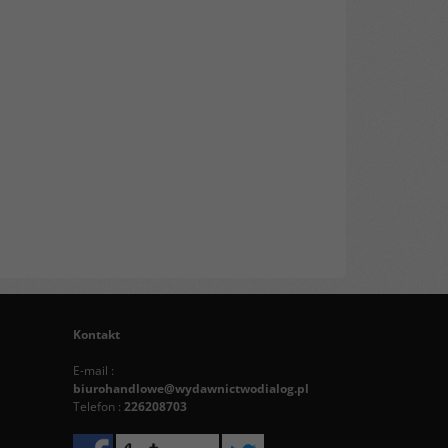
Kontakt
E-mail :
biurohandlowe@wydawnictwodialog.pl
Telefon :
226208703