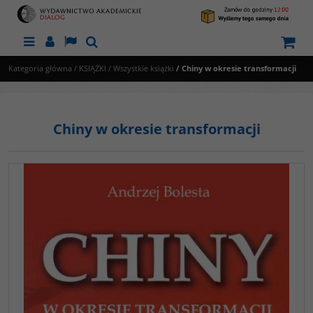
Menu
Panel
Lang
Szukaj
Kategoria główna
/
KSIĄŻKI
/
Wszystkie książki
/
Chiny w okresie transformacji
Chiny w okresie transformacji