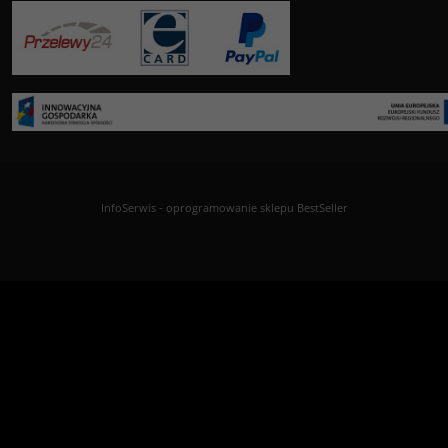
InfoSerwis
-
oprogramowanie sklepu BestSeller