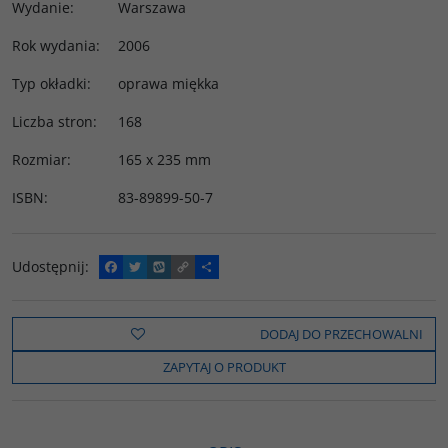
Wydanie
:
Warszawa
Rok wydania
:
2006
Typ okładki
:
oprawa miękka
Liczba stron
:
168
Rozmiar
:
165 x 235 mm
ISBN
:
83-89899-50-7
Udostępnij
:
F
T
W
C
P
a
w
y
o
o
c
i
k
p
d
e
t
o
y
z
b
t
p
L
i
DODAJ DO PRZECHOWALNI
o
e
i
e
o
r
n
l
ZAPYTAJ O PRODUKT
k
k
s
i
ę