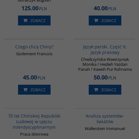
Góralczyk Bogdan
125.00
40.00
PLN
PLN
ZOBACZ
ZOBACZ
00235G
G888
Czego chcą Chiny?
Język perski. Część II:
język prasowy
Godement Francois
Chwilczyńska-Wawrzyniak
Monika / Hedieh Yazdan
Panah / Kaweh Pur Rahnama
45.00
50.00
PLN
PLN
ZOBACZ
ZOBACZ
G1126
00049G
BESTSELLER
70 lat Chińskiej Republiki
Analiza systemów-
Ludowej w ujęciu
światów
interdyscyplinarnym
Wallerstein Immanuel
Praca zbiorowa