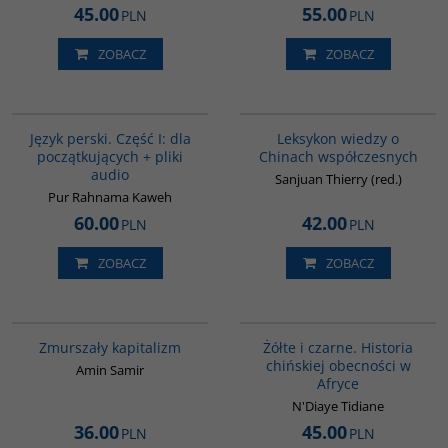
45.00
55.00
PLN
PLN
ZOBACZ
ZOBACZ
G364
G166
BESTSELLER
Język perski. Część I: dla
Leksykon wiedzy o
początkujących + pliki
Chinach współczesnych
audio
Sanjuan Thierry (red.)
Pur Rahnama Kaweh
60.00
42.00
PLN
PLN
ZOBACZ
ZOBACZ
G349
00253G
Zmurszały kapitalizm
Żółte i czarne. Historia
chińskiej obecności w
Amin Samir
Afryce
N'Diaye Tidiane
36.00
45.00
PLN
PLN