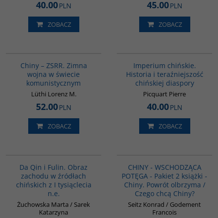
40.00
45.00
PLN
PLN
ZOBACZ
ZOBACZ
00175G
G105
Chiny – ZSRR. Zimna
Imperium chińskie.
wojna w świecie
Historia i teraźniejszość
komunistycznym
chińskiej diaspory
Lüthi Lorenz M.
Picquart Pierre
52.00
40.00
PLN
PLN
ZOBACZ
ZOBACZ
G812
PAG1089
Da Qin i Fulin. Obraz
CHINY - WSCHODZĄCA
zachodu w źródłach
POTĘGA - Pakiet 2 książki -
chińskich z I tysiąclecia
Chiny. Powrót olbrzyma /
n.e.
Czego chcą Chiny?
Żuchowska Marta / Sarek
Seitz Konrad / Godement
Katarzyna
Francois