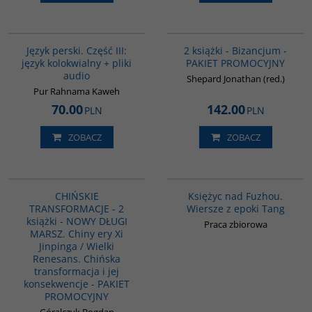
G131
GPA50
BESTSELLER
Język perski. Część III:
2 książki - Bizancjum -
język kolokwialny + pliki
PAKIET PROMOCYJNY
audio
Shepard Jonathan (red.)
Pur Rahnama Kaweh
70.00
142.00
PLN
PLN
ZOBACZ
ZOBACZ
G1157
G640
BESTSELLER
CHIŃSKIE
Księżyc nad Fuzhou.
TRANSFORMACJE - 2
Wiersze z epoki Tang
książki - NOWY DŁUGI
Praca zbiorowa
MARSZ. Chiny ery Xi
Jinpinga / Wielki
Renesans. Chińska
transformacja i jej
konsekwencje - PAKIET
PROMOCYJNY