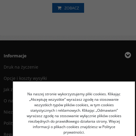
ZOBACZ
Informacje
Druk na życzenie
Opcje i koszty wysyłki
Jak zamawiać?
Na naszej stronie wykorzystujemy pliki cookies. Klikając
„Akceptuję wszystkie” wyrażasz zgodę na stosowanie
O nas
wszystkich typów plików cookies, w tym cookies
statystycznych i reklamowych. Klikając „Odmawiam”
Niezbędnik Autora
wyrażasz zgodę na stosowanie wyłącznie plików cookies
niezbędnych do prawidłowego działania strony. Więcej
Polityka prywatności
informacji o plikach cookies znajdziesz w Polityce
prywatności.
Regulamin księgarni