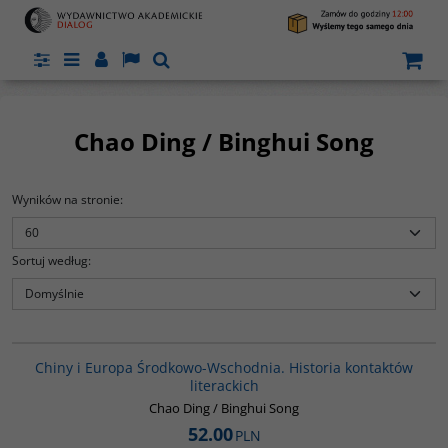
Panel
Menu
Panel
Lang
Szukaj
Chao Ding / Binghui Song
Wyników na stronie
:
Sortuj według
:
G1055
Chiny i Europa Środkowo-Wschodnia. Historia kontaktów
literackich
Chao Ding / Binghui Song
52.00
PLN