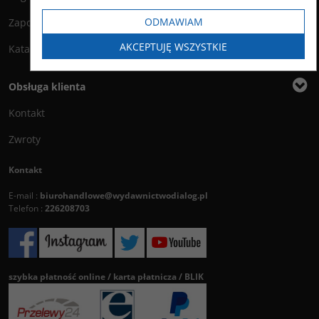
ODMAWIAM
Zapowiedzi
AKCEPTUJĘ WSZYSTKIE
Katalog
Obsługa klienta
Kontakt
Zwroty
Kontakt
E-mail :
biurohandlowe@wydawnictwodialog.pl
Telefon :
226208703
szybka płatność online / karta płatnicza / BLIK