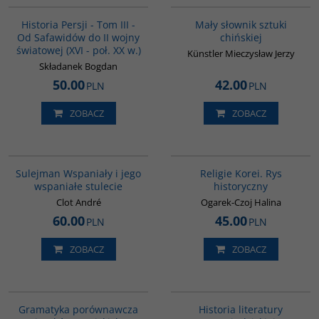
BESTSELLER
Historia Persji - Tom III -
Mały słownik sztuki
Od Safawidów do II wojny
chińskiej
światowej (XVI - poł. XX w.)
Künstler Mieczysław Jerzy
Składanek Bogdan
50.00
42.00
PLN
PLN
ZOBACZ
ZOBACZ
00281G
G556
BESTSELLER
Sulejman Wspaniały i jego
Religie Korei. Rys
wspaniałe stulecie
historyczny
Clot André
Ogarek-Czoj Halina
60.00
45.00
PLN
PLN
ZOBACZ
ZOBACZ
G073
G091
Gramatyka porównawcza
Historia literatury