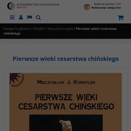
Menu
Panel
Lang
Szukaj
Kategoria główna
/
KSIĄŻKI
/
Wszystkie książki
/
Pierwsze wieki cesarstwa
chińskiego
Pierwsze wieki cesarstwa chińskiego