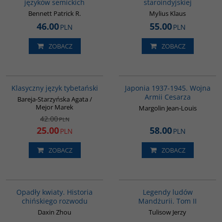
języków semickich
staroindyjskiej
Bennett Patrick R.
Mylius Klaus
46.00
55.00
PLN
PLN
ZOBACZ
ZOBACZ
00600G
00108G
PROMOCJA
Klasyczny język tybetański
Japonia 1937-1945. Wojna
Armii Cesarza
Bareja-Starzyńska Agata /
Mejor Marek
Margolin Jean-Louis
42.00
PLN
25.00
58.00
PLN
PLN
ZOBACZ
ZOBACZ
G1197
G165
Opadły kwiaty. Historia
Legendy ludów
chińskiego rozwodu
Mandżurii. Tom II
Daxin Zhou
Tulisow Jerzy