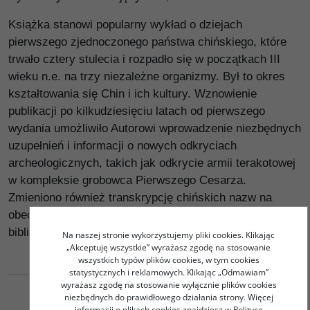
Książka stanowi popularny wykład o dziejach
pierwszego zjednoczonego państwa chińskiego, które
trwało cztery stulecia i rozpadło się w początkach III
wieku n.e. na trzy niezależne organizmy. Był to okres
kształtowania się Chin i ich kultury. Wznowienie
publikacji po kilkudziesięciu latach od pierwszego
wydania umożliwiło Autorowi wprowadzenie niezbędnych
uzupełnień i informacji o nowych odkryciach
archeologicznych, takich jak odkrycie armii terakotowej
w kompleksie grobowca Pierwszego Cesarza.
Zmieniono również transkrypcję chińskich nazw na
obecnie obowiązującą i uaktualniono podstawową
bibliografię.
Na naszej stronie wykorzystujemy pliki cookies. Klikając
„Akceptuję wszystkie” wyrażasz zgodę na stosowanie
wszystkich typów plików cookies, w tym cookies
statystycznych i reklamowych. Klikając „Odmawiam”
wyrażasz zgodę na stosowanie wyłącznie plików cookies
niezbędnych do prawidłowego działania strony. Więcej
informacji o plikach cookies znajdziesz w Polityce