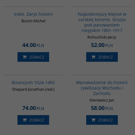
G108
00308G
Indie. Zarys historii
Najpiękniejszy klejnot w
carskiej koronie. Gruzja
Boivin Michel
pod panowaniem
rosyjskim 1801-1917
Rohoziński Jerzy
44.00
52.00
PLN
PLN
ZOBACZ
ZOBACZ
00102G
G329
Bizancjum 1024-1492
Wprowadzenie do historii
cywilizacji Wschodu i
Shepard Jonathan (red.)
Zachodu
Kieniewicz Jan
74.00
58.00
PLN
PLN
ZOBACZ
ZOBACZ
00045G
G176