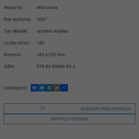
Wydanie
:
Warszawa
Rok wydania
:
2007
Typ okładki
:
oprawa miękka
Liczba stron
:
180
Rozmiar
:
165 x 235 mm
ISBN
:
978-83-89899-93-4
Udostępnij
:
F
T
W
C
P
a
w
y
o
o
c
i
k
p
d
e
t
o
y
z
b
t
p
L
i
DODAJ DO PRZECHOWALNI
o
e
i
e
o
r
n
l
ZAPYTAJ O PRODUKT
k
k
s
i
ę