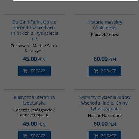
G812
G1147
Da Qin i Fulin. Obraz
Historia masakry
zachodu w źródłach
nankińskiej
chińskich z I tysiąclecia
Praca zbiorowa
n.e.
Żuchowska Marta / Sarek
Katarzyna
45.00
60.00
PLN
PLN
ZOBACZ
ZOBACZ
G145
G6014
Klasyczna literatura
Systemy myślenia ludów
tybetańska
Wschodu. Indie, Chiny,
Tybet, Japonia
Cabezón José Ignacio /
Jackson Roger R.
Hajime Nakamura
45.00
60.00
PLN
PLN
ZOBACZ
ZOBACZ