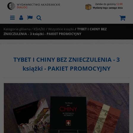
Menu
Panel
Lang
Szukaj
Kategoria główna
/
KSIĄŻKI
/
Wszystkie książki
/
TYBET I CHINY BEZ
ZNIECZULENIA - 3 książki - PAKIET PROMOCYJNY
TYBET I CHINY BEZ ZNIECZULENIA - 3
książki - PAKIET PROMOCYJNY