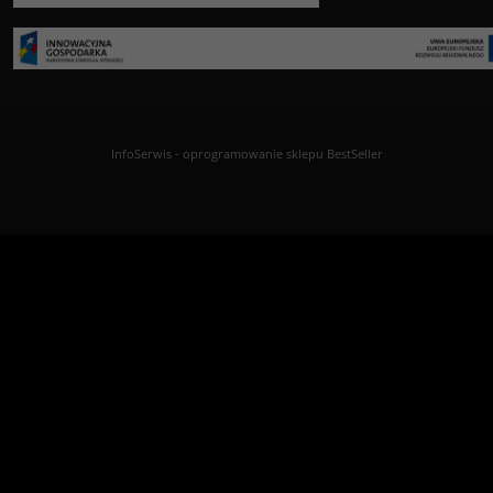
InfoSerwis
-
oprogramowanie sklepu BestSeller