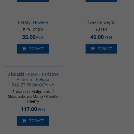
G1162
G655
BESTSELLER
Bataty. Nowele
Świecie wejdź
Kim Tongin
Yu Jian
35.00
46.00
PLN
PLN
ZOBACZ
ZOBACZ
PAG1015
3 książki - IRAN - Państwo
- Historia - Religia -
PAKIET PROMOCYJNY
Stolarczyk Małgorzata /
Składankowa Maria / Coville
Thierry
117.00
PLN
ZOBACZ