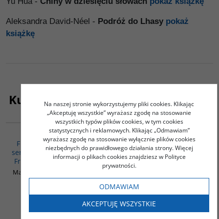
Yu Hua -
Chiny w dziesięciu słowach
pokaż książkę
Aleksandra David-Néel -
Podróż do Lhasy
pokaż
książkę
Kupujący ten produkt kupili także:
Na naszej stronie wykorzystujemy pliki cookies. Klikając
„Akceptuję wszystkie” wyrażasz zgodę na stosowanie
PAG1043
G1053
wszystkich typów plików cookies, w tym cookies
BESTSELLER
statystycznych i reklamowych. Klikając „Odmawiam”
2 książki - PAKIET
Węgierski syndrom:
wyrażasz zgodę na stosowanie wyłącznie plików cookies
FRANCUSKI - Francuski
Trianon
niezbędnych do prawidłowego działania strony. Więcej
sen / Polityka zagraniczna
Góralczyk Bogdan
informacji o plikach cookies znajdziesz w Polityce
Francji po zimnej wojnie
prywatności.
Marek Ostrowski / Stanisław
Parzymies
ODMAWIAM
99.00
62.00
PLN
PLN
AKCEPTUJĘ WSZYSTKIE
ZOBACZ
ZOBACZ