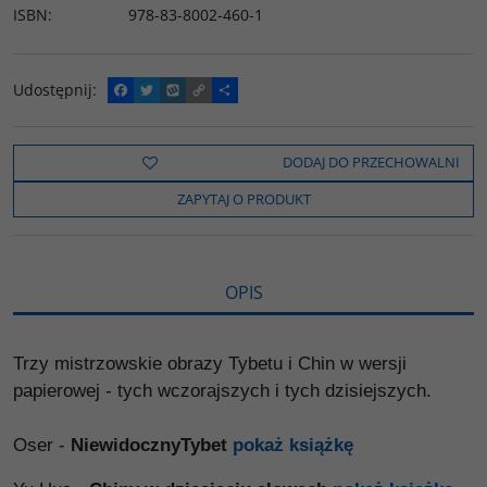
ISBN
:
978-83-8002-460-1
Udostępnij
:
F
T
W
C
P
a
w
y
o
o
c
i
k
p
d
e
t
o
y
z
b
t
p
L
i
DODAJ DO PRZECHOWALNI
o
e
i
e
o
r
n
l
ZAPYTAJ O PRODUKT
k
k
s
i
ę
OPIS
Trzy mistrzowskie obrazy Tybetu i Chin w wersji
papierowej - tych wczorajszych i tych dzisiejszych.
Oser -
NiewidocznyTybet
pokaż książkę