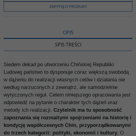
o
e
i
e
o
r
n
l
ZAPYTAJ O PRODUKT
k
k
s
i
ę
OPIS
SPIS TREŚCI
Siedem dekad po utworzeniu Chińskiej Republiki
Ludowej państwo to dysponuje coraz większą swobodą
w dążeniu do realizacji własnych celów i działania nie
według narzuconych z zewnątrz, ale samodzielnie
wytyczonych reguł. Celem niniejszego opracowania jest
odpowiedź na pytanie o charakter tych dążeń oraz
metody ich realizacji.
Czytelnik ma tu sposobność
zapoznania się rozmaitymi spojrzeniami na historię i
kondycję współczesnych Chin, przyporządkowanymi
do trzech kategorii: polityki, ekonomii i kultury.
O