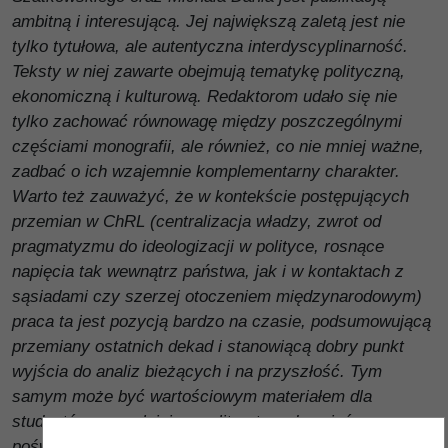
ambitną i interesującą. Jej największą zaletą jest nie
tylko tytułowa, ale autentyczna interdyscyplinarność.
Teksty w niej zawarte obejmują tematykę polityczną,
ekonomiczną i kulturową. Redaktorom udało się nie
tylko zachować równowagę między poszczególnymi
częściami monografii, ale również, co nie mniej ważne,
zadbać o ich wzajemnie komplementarny charakter.
Warto też zauważyć, że w kontekście postępujących
przemian w ChRL (centralizacja władzy, zwrot od
pragmatyzmu do ideologizacji w polityce, rosnące
napięcia tak wewnątrz państwa, jak i w kontaktach z
sąsiadami czy szerzej otoczeniem międzynarodowym)
praca ta jest pozycją bardzo na czasie, podsumowującą
przemiany ostatnich dekad i stanowiącą dobry punkt
wyjścia do analiz bieżących i na przyszłość. Tym
samym może być wartościowym materiałem dla
studentów, uzupełniającym literaturę do zajęć
poświęconych współczesnym Chinom, jak również dla