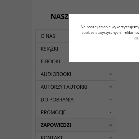
NASZA OFERTA
Na naszej stronie wykorzystujemy 
cookies statystycznych i reklam
O NAS
dz
KSIĄŻKI
E-BOOKI
AUDIOBOOKI
AUTORZY I AUTORKI
DO POBRANIA
PROMOCJE
ZAPOWIEDZI
KONTAKT