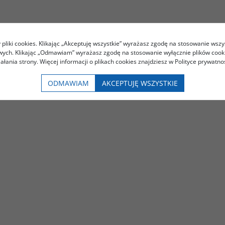
pliki cookies. Klikając „Akceptuję wszystkie” wyrażasz zgodę na stosowanie wszy
owych. Klikając „Odmawiam” wyrażasz zgodę na stosowanie wyłącznie plików coo
iałania strony. Więcej informacji o plikach cookies znajdziesz w Polityce prywatnoś
ODMAWIAM
AKCEPTUJĘ WSZYSTKIE