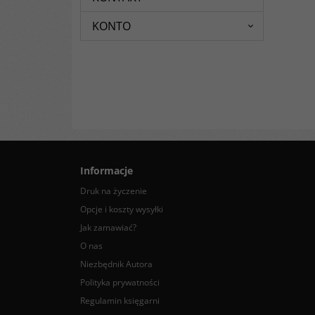
KONTO
Informacje
Druk na życzenie
Opcje i koszty wysyłki
Jak zamawiać?
O nas
Niezbędnik Autora
Polityka prywatności
Regulamin księgarni