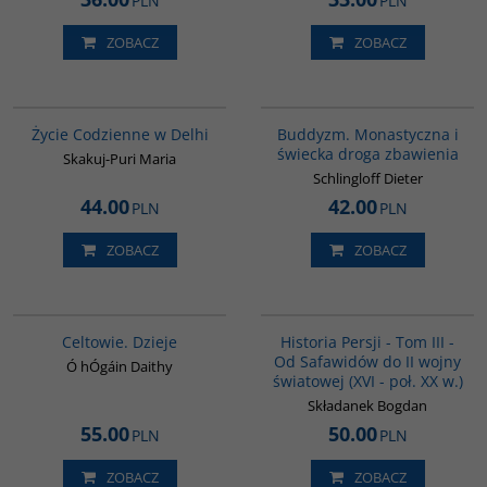
PLN
PLN
ZOBACZ
ZOBACZ
G354
00148G
Życie Codzienne w Delhi
Buddyzm. Monastyczna i
świecka droga zbawienia
Skakuj-Puri Maria
Schlingloff Dieter
44.00
42.00
PLN
PLN
ZOBACZ
ZOBACZ
G021
00045G
BESTSELLER
Celtowie. Dzieje
Historia Persji - Tom III -
Od Safawidów do II wojny
Ó hÓgáin Daithy
światowej (XVI - poł. XX w.)
Składanek Bogdan
55.00
50.00
PLN
PLN
ZOBACZ
ZOBACZ