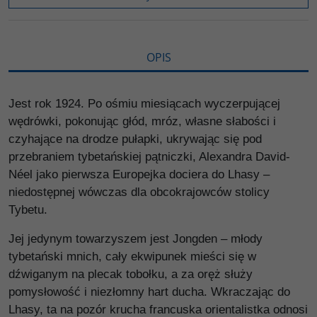
k
k
s
i
ę
OPIS
Jest rok 1924. Po ośmiu miesiącach wyczerpującej
wędrówki, pokonując głód, mróz, własne słabości i
czyhające na drodze pułapki, ukrywając się pod
przebraniem tybetańskiej pątniczki, Alexandra David-
Néel jako pierwsza Europejka dociera do Lhasy –
niedostępnej wówczas dla obcokrajowców stolicy
Tybetu.
Jej jedynym towarzyszem jest Jongden – młody
tybetański mnich, cały ekwipunek mieści się w
dźwiganym na plecak tobołku, a za oręż służy
pomysłowość i niezłomny hart ducha. Wkraczając do
Lhasy, ta na pozór krucha francuska orientalistka odnosi