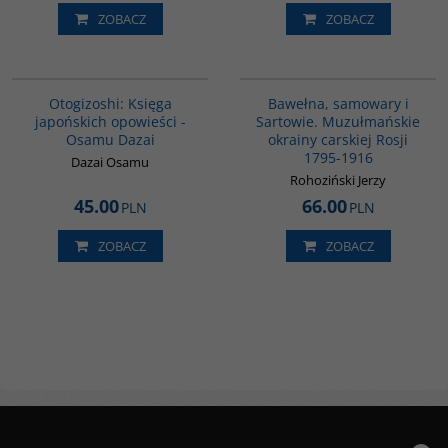
ZOBACZ
ZOBACZ
G1004
00070G
Otogizoshi: Księga
Bawełna, samowary i
japońskich opowieści -
Sartowie. Muzułmańskie
Osamu Dazai
okrainy carskiej Rosji
1795-1916
Dazai Osamu
Rohoziński Jerzy
45.00
66.00
PLN
PLN
ZOBACZ
ZOBACZ