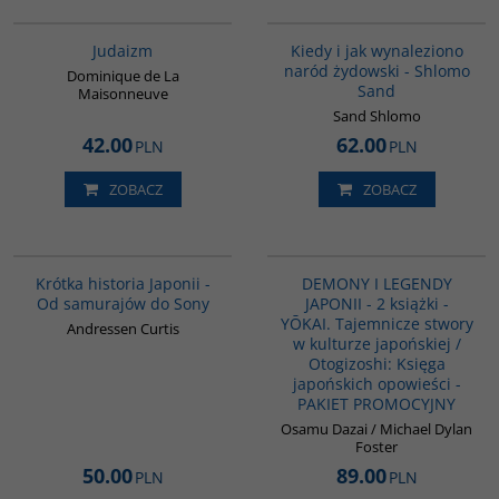
G138
00001G
Judaizm
Kiedy i jak wynaleziono
naród żydowski - Shlomo
Dominique de La
Sand
Maisonneuve
Sand Shlomo
42.00
62.00
PLN
PLN
ZOBACZ
ZOBACZ
G158
PAG1134
Krótka historia Japonii -
DEMONY I LEGENDY
Od samurajów do Sony
JAPONII - 2 książki -
YŌKAI. Tajemnicze stwory
Andressen Curtis
w kulturze japońskiej /
Otogizoshi: Księga
japońskich opowieści -
PAKIET PROMOCYJNY
Osamu Dazai / Michael Dylan
Foster
50.00
89.00
PLN
PLN