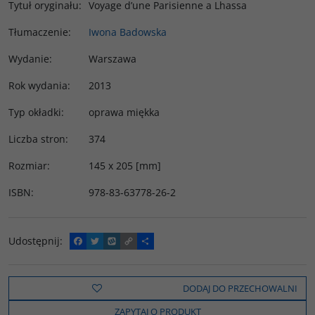
Tytuł oryginału
:
Voyage d’une Parisienne a Lhassa
Tłumaczenie
:
Iwona Badowska
Wydanie
:
Warszawa
Rok wydania
:
2013
Typ okładki
:
oprawa miękka
Liczba stron
:
374
Rozmiar
:
145 x 205 [mm]
ISBN
:
978-83-63778-26-2
Udostępnij
:
F
T
W
C
P
a
w
y
o
o
c
i
k
p
d
e
t
o
y
z
b
t
p
L
i
DODAJ DO PRZECHOWALNI
o
e
i
e
o
r
n
l
ZAPYTAJ O PRODUKT