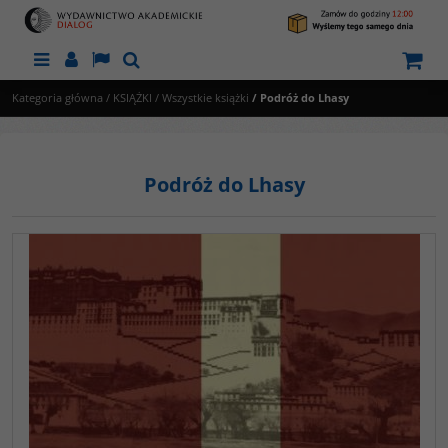
Menu
Panel
Lang
Szukaj
Kategoria główna
/
KSIĄŻKI
/
Wszystkie książki
/
Podróż do Lhasy
Podróż do Lhasy