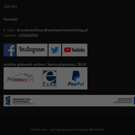
Zwroty
Kontakt
E-mail :
biurohandlowe@wydawnictwodialog.pl
Telefon :
226208703
szybka płatność online / karta płatnicza / BLIK
InfoSerwis
-
oprogramowanie sklepu BestSeller