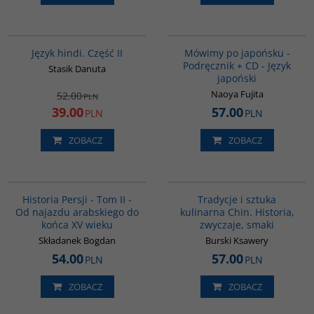
G123
G187
PROMOCJA
Język hindi. Część II
Mówimy po japońsku -
Podręcznik + CD - Język
Stasik Danuta
japoński
Naoya Fujita
52.00
PLN
39.00
57.00
PLN
PLN
ZOBACZ
ZOBACZ
00044G
G1124
Historia Persji - Tom II -
Tradycje i sztuka
Od najazdu arabskiego do
kulinarna Chin. Historia,
końca XV wieku
zwyczaje, smaki
Składanek Bogdan
Burski Ksawery
54.00
57.00
PLN
PLN
ZOBACZ
ZOBACZ