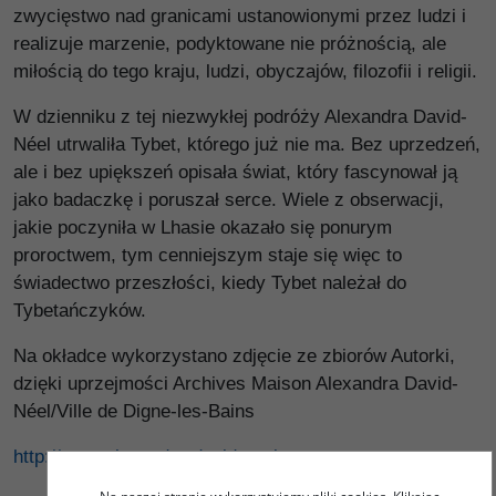
zwycięstwo nad granicami ustanowionymi przez ludzi i
realizuje marzenie, podyktowane nie próżnością, ale
miłością do tego kraju, ludzi, obyczajów, filozofii i religii.
W dzienniku z tej niezwykłej podróży Alexandra David-
Néel utrwaliła Tybet, którego już nie ma. Bez uprzedzeń,
ale i bez upiększeń opisała świat, który fascynował ją
jako badaczkę i poruszał serce. Wiele z obserwacji,
jakie poczyniła w Lhasie okazało się ponurym
proroctwem, tym cenniejszym staje się więc to
świadectwo przeszłości, kiedy Tybet należał do
Tybetańczyków.
Na okładce wykorzystano zdjęcie ze zbiorów Autorki,
dzięki uprzejmości Archives Maison Alexandra David-
Néel/Ville de Digne-les-Bains
http://www.alexandra-david-neel.org