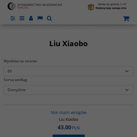
Panel
Menu
Panel
Lang
Szukaj
Liu Xiaobo
Wyników na stronie
:
Sortuj według
:
00301G
Nie mam wrogów
le
Liu Xiaobo
i,
43.00
PLN