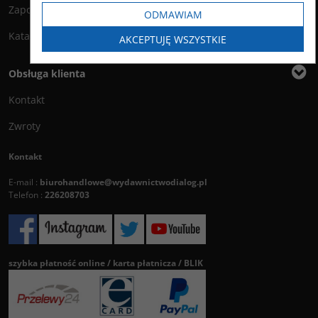
Zapowiedzi
ODMAWIAM
Katalog
AKCEPTUJĘ WSZYSTKIE
Obsługa klienta
Kontakt
Zwroty
Kontakt
E-mail :
biurohandlowe@wydawnictwodialog.pl
Telefon :
226208703
szybka płatność online / karta płatnicza / BLIK