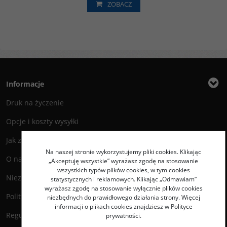
ZOBACZ
Informacje
Druk na życzenie
Opcje i koszty wysyłki
Jak zamawiać?
Na naszej stronie wykorzystujemy pliki cookies. Klikając
O nas
„Akceptuję wszystkie” wyrażasz zgodę na stosowanie
wszystkich typów plików cookies, w tym cookies
Niezbędnik Autora
statystycznych i reklamowych. Klikając „Odmawiam”
wyrażasz zgodę na stosowanie wyłącznie plików cookies
Polityka prywatności
niezbędnych do prawidłowego działania strony. Więcej
informacji o plikach cookies znajdziesz w Polityce
Regulamin księgarni
prywatności.