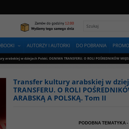
OBOOKI
AUTORZY I AUTORKI
DO POBRANIA
PROMO
tury arabskiej w dziejach Polski. OGNIWA TRANSFERU. O ROLI POŚREDNIKÓW MIĘ
Transfer kultury arabskiej w dzi
TRANSFERU. O ROLI POŚREDNIK
ARABSKĄ A POLSKĄ. Tom II
PODOBNA TEMATYKA -