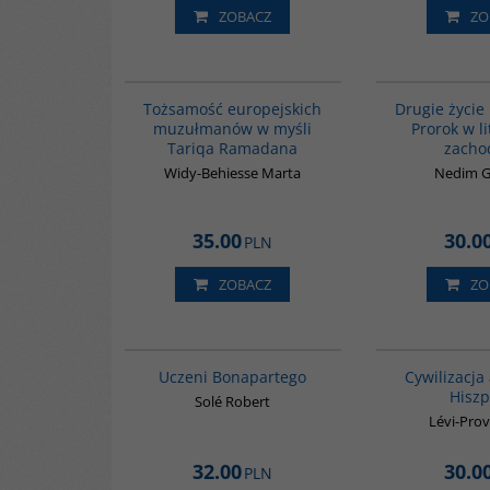
ZOBACZ
ZO
G298
Tożsamość europejskich
Drugie życi
muzułmanów w myśli
Prorok w l
Tariqa Ramadana
zacho
Widy-Behiesse Marta
Nedim 
35.00
30.0
PLN
ZOBACZ
ZO
G309
Uczeni Bonapartego
Cywilizacja
Hiszp
Solé Robert
Lévi-Prov
32.00
30.0
PLN