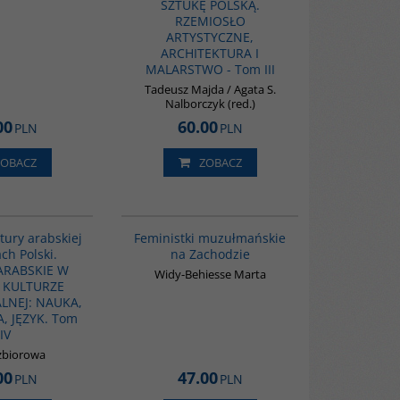
SZTUKĘ POLSKĄ.
RZEMIOSŁO
ARTYSTYCZNE,
ARCHITEKTURA I
MALARSTWO - Tom III
Tadeusz Majda / Agata S.
Nalborczyk (red.)
00
60.00
PLN
PLN
ZOBACZ
ZOBACZ
G1064
G1148
tury arabskiej
Feministki muzułmańskie
ch Polski.
na Zachodzie
ARABSKIE W
Widy-Behiesse Marta
J KULTURZE
LNEJ: NAUKA,
, JĘZYK. Tom
IV
zbiorowa
00
47.00
PLN
PLN