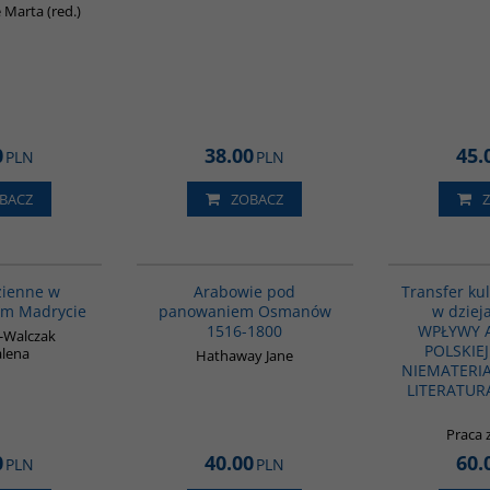
 Marta (red.)
0
38.00
45.
PLN
PLN
BACZ
ZOBACZ
G358
G011
zienne w
Arabowie pod
Transfer kul
m Madrycie
panowaniem Osmanów
w dzieja
1516-1800
WPŁYWY 
-Walczak
POLSKIE
lena
Hathaway Jane
NIEMATERIA
LITERATURA
Praca 
0
40.00
60.
PLN
PLN