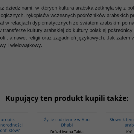
az dziedzinami, w których kultura arabska zetknęła się z po
logicznych, rękopisów wczesnych podróżników arabskich p
iał w relacjach dyplomatycznych ze światem arabskim po nau
 w transferze kultury arabskiej do kultury polskiej pośredni
ofii, a nawet religii oraz zagadnień językowych. Jak zatem w
owy i wielowątkowy.
Kupujący ten produkt kupili także:
G113
00186G
Europie.
Życie codzienne w Abu
Słownik tem
żnorodności
Dhabi
arab
konfliktów?
Drózd Iwona Taida
Król