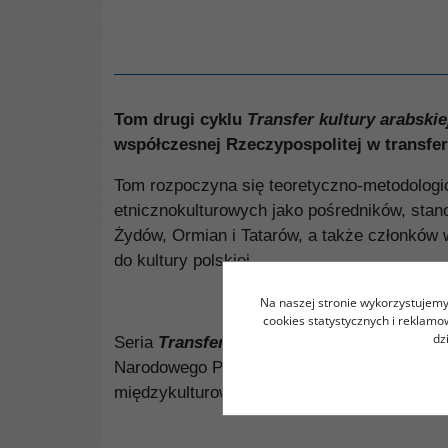
Tom drugi cyklu
Transfer kultury arabskie
współczesnej Rzeczypospolitej w transfer
Tom rozpoczyna się teoretyczno-metodologic
etnicznokulturowych jako pośredników, stan
Żydów, Ormian i Tatarów, a także członków w
do kultury polskiej.
Na naszej stronie wykorzystujemy 
cookies statystycznych i reklam
dz
Seria
Transfer kultury arabskiej w dziejac
Narodowego Programu Rozwoju Humanistyki p
międzykulturowych na przykładzie wpływów ku