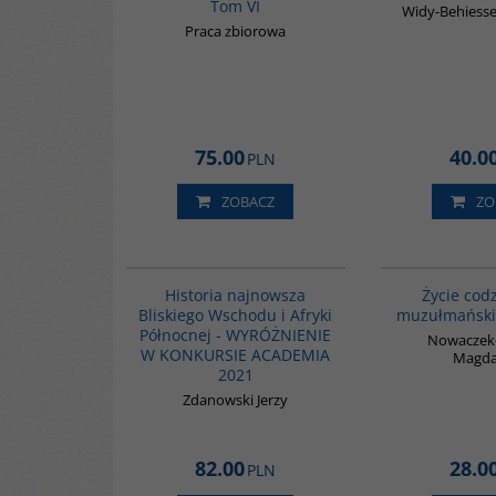
Tom VI
Widy-Behiesse
Praca zbiorowa
75.00
40.0
PLN
ZOBACZ
ZO
G1039
BESTSELLER
Historia najnowsza
Życie cod
Bliskiego Wschodu i Afryki
muzułmański
Północnej - WYRÓŻNIENIE
Nowaczek
W KONKURSIE ACADEMIA
Magda
2021
Zdanowski Jerzy
82.00
28.0
PLN