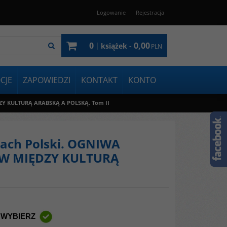
Logowanie
Rejestracja
0
0,00
|
książek -
PLN
CJE
ZAPOWIEDZI
KONTAKT
KONTO
DZY KULTURĄ ARABSKĄ A POLSKĄ. Tom II
ejach Polski. OGNIWA
ÓW MIĘDZY KULTURĄ
 WYBIERZ