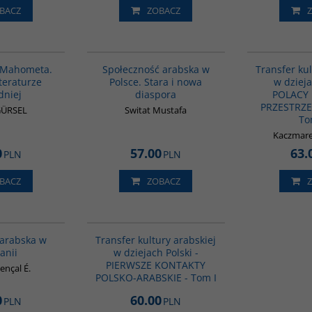
BACZ
ZOBACZ
G1027
00300G
e Mahometa.
Społeczność arabska w
Transfer kul
iteraturze
Polsce. Stara i nowa
w dzieja
dniej
diaspora
POLACY 
PRZESTRZE
GÜRSEL
Switat Mustafa
To
Kaczmare
0
57.00
63.
PLN
PLN
BACZ
ZOBACZ
00020G
G1021
 arabska w
Transfer kultury arabskiej
anii
w dziejach Polski -
PIERWSZE KONTAKTY
ençal É.
POLSKO-ARABSKIE - Tom I
0
60.00
PLN
PLN