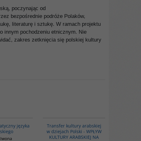
lską, poczynając od
rzez bezpośrednie podróże Polaków,
kę, literaturę i sztukę. W ramach projektu
cy o innym pochodzeniu etnicznym. Nie
idać, zakres zetknięcia się polskiej kultury
00274G
G1047
atyczny języka
Transfer kultury arabskiej
skiego
w dziejach Polski - WPŁYW
KULTURY ARABSKIEJ NA
 Iwona