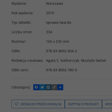
Wydanie
:
Warszawa
Rok wydania
:
2019
Typ okładki
:
oprawa twarda
Liczba stron
:
334
Rozmiar
:
165 x 235 mm
ISBN
:
978-83-8002-856-2
Redakcja naukowa
:
Agata S. Nalborczyk, Mustafa Switat
ISBN serii
:
978-83-8002-780-0
Udostępnij
:
F
T
W
C
P
a
w
y
o
o
c
i
k
p
d
e
t
o
y
z
b
t
p
L
i
DODAJ DO PRZECHOWALNI
ZAPYTAJ O PRODUKT
WYD
o
e
i
e
o
r
n
l