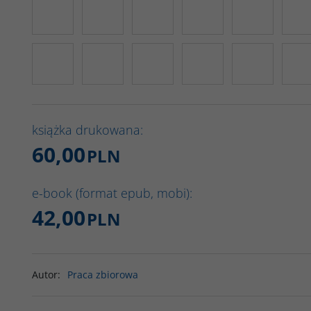
książka drukowana:
60,00
PLN
e-book (format epub, mobi):
42,00
PLN
Autor
:
Praca zbiorowa