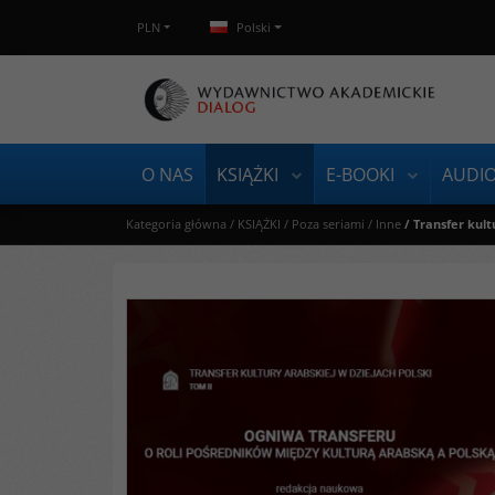
PLN
Polski
O NAS
KSIĄŻKI
E-BOOKI
AUDI
Kategoria główna
/
KSIĄŻKI
/
Poza seriami
/
Inne
/
Transfer kul