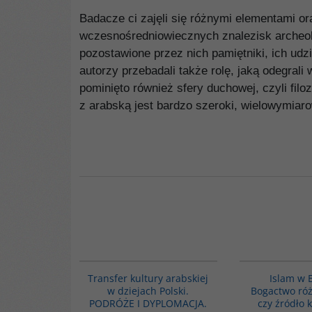
Badacze ci zajęli się różnymi elementami or
wczesnośredniowiecznych znalezisk archeo
pozostawione przez nich pamiętniki, ich udz
autorzy przebadali także rolę, jaką odegrali
pominięto również sfery duchowej, czyli filoz
z arabską jest bardzo szeroki, wielowymiar
G1073
Transfer kultury arabskiej
Islam w 
w dziejach Polski.
Bogactwo ró
PODRÓŻE I DYPLOMACJA.
czy źródło 