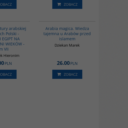
ZOBACZ
ZOBACZ
G1022
00071G
tury arabskiej
Arabia magica. Wiedza
ch Polski -
tajemna u Arabów przed
I EGIPT NA
islamem
NI WIEKÓW -
Dziekan Marek
m VII
k Hieronim
00
26.00
PLN
PLN
ZOBACZ
ZOBACZ