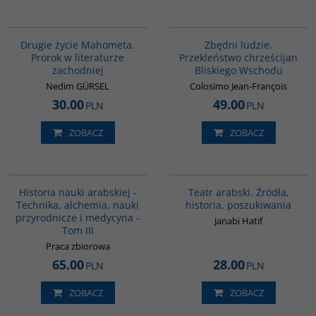
G1027
00292G
Drugie życie Mahometa.
Zbędni ludzie.
Prorok w literaturze
Przekleństwo chrześcijan
zachodniej
Bliskiego Wschodu
Nedim GÜRSEL
Colosimo Jean-François
30.00
49.00
PLN
PLN
ZOBACZ
ZOBACZ
G094
G559
Historia nauki arabskiej -
Teatr arabski. Źródła,
Technika, alchemia, nauki
historia, poszukiwania
przyrodnicze i medycyna -
Janabi Hatif
Tom III
Praca zbiorowa
65.00
28.00
PLN
PLN
ZOBACZ
ZOBACZ