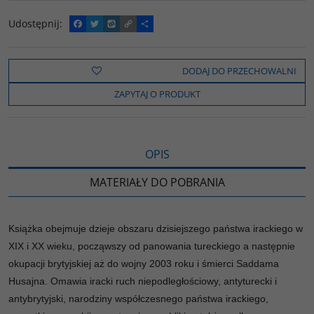
Udostępnij
:
F
T
W
C
P
a
w
y
o
o
c
i
k
p
d
e
t
o
y
z
b
t
p
L
i
DODAJ DO PRZECHOWALNI
o
e
i
e
o
r
n
l
ZAPYTAJ O PRODUKT
k
k
s
i
ę
OPIS
MATERIAŁY DO POBRANIA
Książka obejmuje dzieje obszaru dzisiejszego państwa irackiego w
XIX i XX wieku, począwszy od panowania tureckiego a następnie
okupacji brytyjskiej aż do wojny 2003 roku i śmierci Saddama
Husajna. Omawia iracki ruch niepodległościowy, antyturecki i
antybrytyjski, narodziny współczesnego państwa irackiego,