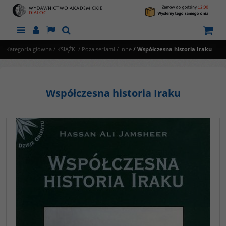
Menu
Panel
Lang
Szukaj
Kategoria główna
/
KSIĄŻKI
/
Poza seriami
/
Inne
/
Współczesna historia Iraku
Współczesna historia Iraku