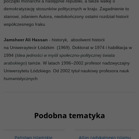
początki monarchii a następnie republiki, a także walkę o
demokratyzację stosunków politycznych w kraju. Zagadnienie to
stanowi, zdaniem Autora, niedokończony ostatni rozdział historii
współczesnego Iraku.
Jamsheer Ali Hassan
- historyk, absolwent historii
na Uniweraytecir Łódzkim
(1969). Doktorat w 1974 i habilitacja w
1994 (
Idea jedności w myśli społeczno-politycznej świata
arabskiego
) tamże. W latach 1996–2002 profesor nadzwyczajny
Uniwersytetu Łódzkiego. Od 2002 tytuł naukowy profesora nauk
humanistycznych
Podobna tematyka
G576
00099G
Państwo Islamskie.
Atlas radykalnego islamu