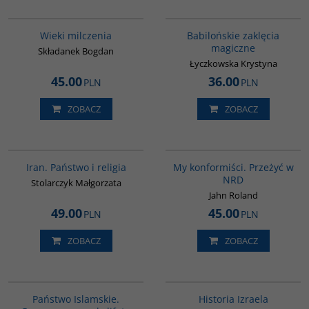
00162G
00125G
Wieki milczenia
Babilońskie zaklęcia
magiczne
Składanek Bogdan
Łyczkowska Krystyna
45.00
36.00
PLN
PLN
ZOBACZ
ZOBACZ
00069G
G593
Iran. Państwo i religia
My konformiści. Przeżyć w
NRD
Stolarczyk Małgorzata
Jahn Roland
49.00
45.00
PLN
PLN
ZOBACZ
ZOBACZ
G576
00305G
Państwo Islamskie.
Historia Izraela