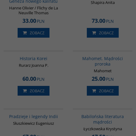
Geneza nowego kalifatu
Shapira Anita
Hanne Olivier / Flichy de La
Neuville Thomas
33.00
73.00
PLN
PLN
ZOBACZ
ZOBACZ
00016G
G458
BESTSELLER
Historia Korei
Mahomet. Mądrości
proroka
Rurarz Joanna P.
Mahomet
60.00
25.00
PLN
PLN
ZOBACZ
ZOBACZ
00199G
00036G
Pradzieje i legendy Indii
Babilońska literatura
mądrości
Słuszkiewicz Eugeniusz
Łyczkowska Krystyna