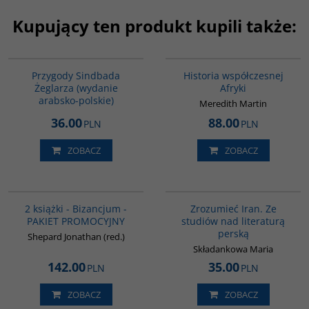
Kupujący ten produkt kupili także:
G365
G1062
BESTSELLER
BESTSELLER
Przygody Sindbada
Historia współczesnej
Żeglarza (wydanie
Afryki
arabsko-polskie)
Meredith Martin
36.00
88.00
PLN
PLN
ZOBACZ
ZOBACZ
GPA50
00130G
BESTSELLER
2 książki - Bizancjum -
Zrozumieć Iran. Ze
PAKIET PROMOCYJNY
studiów nad literaturą
perską
Shepard Jonathan (red.)
Składankowa Maria
142.00
35.00
PLN
PLN
ZOBACZ
ZOBACZ