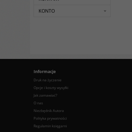
KONTO
Informacje
Druk na życzenie
Opcje i koszty wysyłki
Jak zamawiać?
O nas
Niezbędnik Autora
Polityka prywatności
Regulamin księgarni