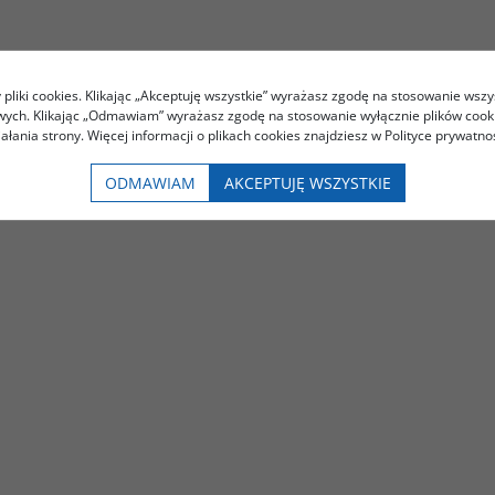
pliki cookies. Klikając „Akceptuję wszystkie” wyrażasz zgodę na stosowanie wszy
owych. Klikając „Odmawiam” wyrażasz zgodę na stosowanie wyłącznie plików coo
iałania strony. Więcej informacji o plikach cookies znajdziesz w Polityce prywatnoś
ODMAWIAM
AKCEPTUJĘ WSZYSTKIE