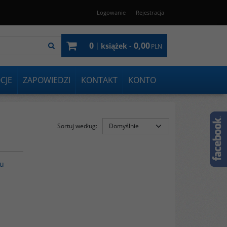
Logowanie
Rejestracja
0
0,00
|
książek -
PLN
CJE
ZAPOWIEDZI
KONTAKT
KONTO
Sortuj według
:
00082G
ku