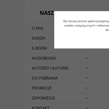
NASZA OFERTA
Na naszej stronie wykorzystujemy 
cookies statystycznych i reklam
O NAS
dz
KSIĄŻKI
E-BOOKI
AUDIOBOOKI
AUTORZY I AUTORKI
DO POBRANIA
PROMOCJE
ZAPOWIEDZI
KONTAKT