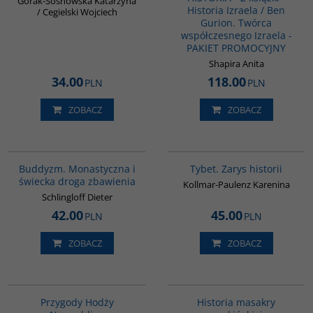
Górak-Sosnowska Katarzyna
Historia Izraela / Ben
/ Cegielski Wojciech
Gurion. Twórca
współczesnego Izraela -
PAKIET PROMOCYJNY
Shapira Anita
34.00
118.00
PLN
PLN
ZOBACZ
ZOBACZ
00148G
G307
Buddyzm. Monastyczna i
Tybet. Zarys historii
świecka droga zbawienia
Kollmar-Paulenz Karenina
Schlingloff Dieter
42.00
45.00
PLN
PLN
ZOBACZ
ZOBACZ
00053G
G1147
Przygody Hodży
Historia masakry