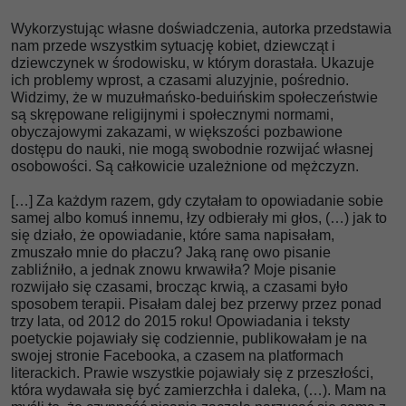
Wykorzystując własne doświadczenia, autorka przedstawia
nam przede wszystkim sytuację kobiet, dziewcząt i
dziewczynek w środowisku, w którym dorastała. Ukazuje
ich problemy wprost, a czasami aluzyjnie, pośrednio.
Widzimy, że w muzułmańsko-beduińskim społeczeństwie
są skrępowane religijnymi i społecznymi normami,
obyczajowymi zakazami, w większości pozbawione
dostępu do nauki, nie mogą swobodnie rozwijać własnej
osobowości. Są całkowicie uzależnione od mężczyzn.
[…] Za każdym razem, gdy czytałam to opowiadanie sobie
samej albo komuś innemu, łzy odbierały mi głos, (…) jak to
się działo, że opowiadanie, które sama napisałam,
zmuszało mnie do płaczu? Jaką ranę owo pisanie
zabliźniło, a jednak znowu krwawiła? Moje pisanie
rozwijało się czasami, brocząc krwią, a czasami było
sposobem terapii. Pisałam dalej bez przerwy przez ponad
trzy lata, od 2012 do 2015 roku! Opowiadania i teksty
poetyckie pojawiały się codziennie, publikowałam je na
swojej stronie Facebooka, a czasem na platformach
literackich. Prawie wszystkie pojawiały się z przeszłości,
która wydawała się być zamierzchła i daleka, (…). Mam na