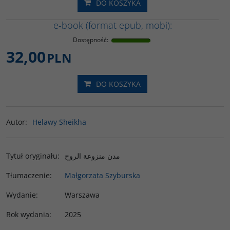
DO KOSZYKA
e-book (format epub, mobi):
Dostępność
:
32,00
PLN
DO KOSZYKA
Autor
:
Helawy Sheikha
Tytuł oryginału
:
مدن منزوعة الروح
Tłumaczenie
:
Małgorzata Szyburska
Wydanie
:
Warszawa
Rok wydania
:
2025