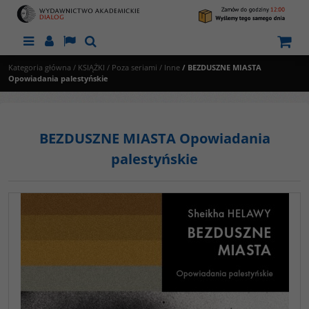
Menu
Panel
Lang
Szukaj
Kategoria główna
/
KSIĄŻKI
/
Poza seriami
/
Inne
/
BEZDUSZNE MIASTA
Opowiadania palestyńskie
BEZDUSZNE MIASTA Opowiadania
palestyńskie