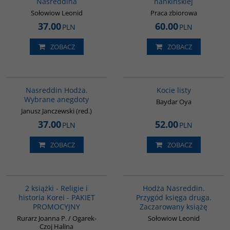
Nasreddina
nankińskiej
Sołowiow Leonid
Praca zbiorowa
37.00
60.00
PLN
PLN
ZOBACZ
ZOBACZ
00061G
G1218
BESTSELLER
Nasreddin Hodża.
Kocie listy
Wybrane anegdoty
Baydar Oya
Janusz Janczewski (red.)
37.00
52.00
PLN
PLN
ZOBACZ
ZOBACZ
PAG1012
G513
2 książki - Religie i
Hodża Nasreddin.
historia Korei - PAKIET
Przygód księga druga.
PROMOCYJNY
Zaczarowany książę
Rurarz Joanna P. / Ogarek-
Sołowiow Leonid
Czoj Halina