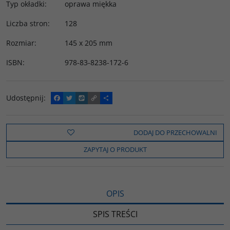
Typ okładki
:
oprawa miękka
Liczba stron
:
128
Rozmiar
:
145 x 205 mm
ISBN
:
978-83-8238-172-6
Udostępnij
:
F
T
W
C
P
a
w
y
o
o
c
i
k
p
d
e
t
o
y
z
b
t
p
L
i
DODAJ DO PRZECHOWALNI
o
e
i
e
o
r
n
l
ZAPYTAJ O PRODUKT
k
k
s
i
ę
OPIS
SPIS TREŚCI