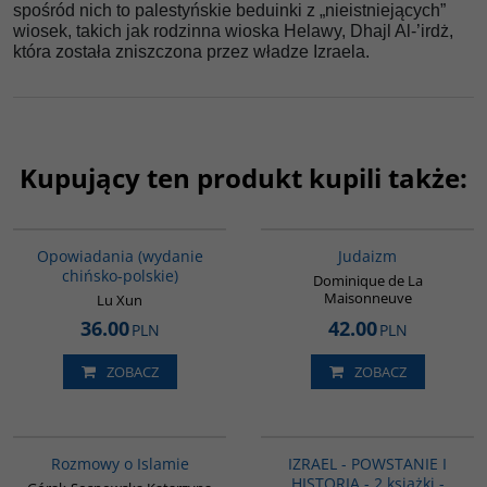
spośród nich to palestyńskie beduinki z „nieistniejących”
wiosek, takich jak rodzinna wioska Helawy, Dhajl Al-’irdż,
która została zniszczona przez władze Izraela.
Kupujący ten produkt kupili także:
00171G
G138
Opowiadania (wydanie
Judaizm
chińsko-polskie)
Dominique de La
Maisonneuve
Lu Xun
36.00
42.00
PLN
PLN
ZOBACZ
ZOBACZ
G595
PAG1112
Rozmowy o Islamie
IZRAEL - POWSTANIE I
HISTORIA - 2 książki -