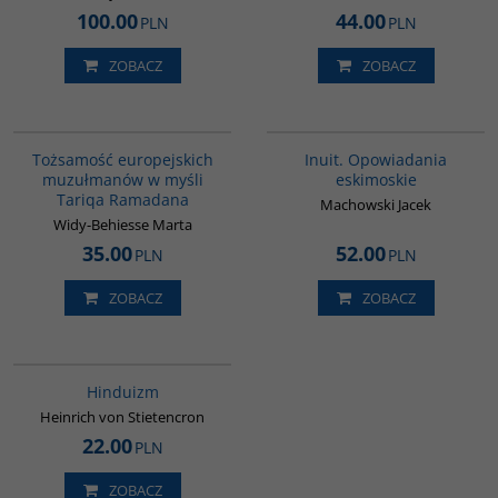
100.00
44.00
PLN
PLN
ZOBACZ
ZOBACZ
G298
00184G
Tożsamość europejskich
Inuit. Opowiadania
muzułmanów w myśli
eskimoskie
Tariqa Ramadana
Machowski Jacek
Widy-Behiesse Marta
35.00
52.00
PLN
PLN
ZOBACZ
ZOBACZ
00177G
Hinduizm
Heinrich von Stietencron
22.00
PLN
ZOBACZ