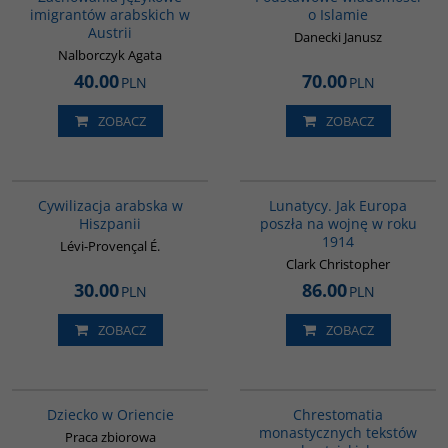
imigrantów arabskich w
o Islamie
Austrii
Danecki Janusz
Nalborczyk Agata
40.00
70.00
PLN
PLN
ZOBACZ
ZOBACZ
00020G
G628
BESTSELLER
Cywilizacja arabska w
Lunatycy. Jak Europa
Hiszpanii
poszła na wojnę w roku
1914
Lévi-Provençal É.
Clark Christopher
30.00
86.00
PLN
PLN
ZOBACZ
ZOBACZ
G048
G030
Dziecko w Oriencie
Chrestomatia
monastycznych tekstów
Praca zbiorowa