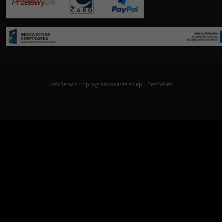
InfoSerwis
-
oprogramowanie sklepu BestSeller