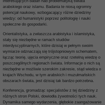
interesujących badań nad problematyką świata
arabskiego oraz islamu. Badania te niosą ogromny
potencjał naukowy, wzbogacający różne dziedziny
wiedzy: od humanistyki poprzez politologię i nauki
społeczne do gospodarki.
Orientalistyka, a zwłaszcza arabistyka i islamistyka,
stały się niezbędne w ramach studiów
interdyscyplinarnych, które dzisiaj w pełnym swoim
wymiarze odznaczają się trójstopniowym schematem,
łącząc teorię, ujęcia empiryczne oraz rzetelną wiedzę o
poszczególnych regionach świata. Informacje o nich są
niezbędne w możliwie szerokim zakresie, stąd wiedza o
krajach Wschodu, w tym arabskich i muzułmańskich
obszarach świata, jest dzisiaj tak bardzo potrzebna.
Konferencja, gromadząc specjalistów z tej dziedziny z
różnych stron Polski, dowiodła żywotności tych nauk.
Dynamika samego wydarzenia, głębokie zaangażowanie