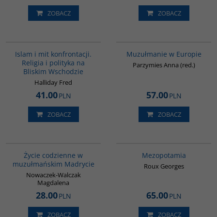
ZOBACZ
ZOBACZ
00194G
G521
Islam i mit konfrontacji.
Muzułmanie w Europie
Religia i polityka na
Parzymies Anna (red.)
Bliskim Wschodzie
Halliday Fred
41.00
57.00
PLN
PLN
ZOBACZ
ZOBACZ
G358
G181
BESTSELLER
Życie codzienne w
Mezopotamia
muzułmańskim Madrycie
Roux Georges
Nowaczek-Walczak
Magdalena
28.00
65.00
PLN
PLN
ZOBACZ
ZOBACZ