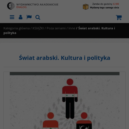
Menu
Panel
Lang
Szukaj
Kategoria główna
/
KSIĄŻKI
/
Poza seriami
/
Inne
/
Świat arabski. Kultura i
polityka
Świat arabski. Kultura i polityka