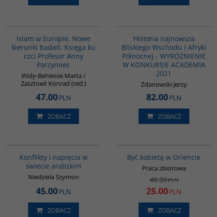
00236G
G1039
BESTSELLER
Islam w Europie. Nowe
Historia najnowsza
kierunki badań. Księga ku
Bliskiego Wschodu i Afryki
czci Profesor Anny
Północnej - WYRÓŻNIENIE
Parzymies
W KONKURSIE ACADEMIA
2021
Widy-Behiesse Marta /
Zasztowt Konrad (red.)
Zdanowski Jerzy
47.00
82.00
PLN
PLN
ZOBACZ
ZOBACZ
00023G
G020
PROMOCJA
Konflikty i napięcia w
Być kobietą w Oriencie
świecie arabskim
Praca zbiorowa
Niedziela Szymon
48.00
PLN
45.00
25.00
PLN
PLN
ZOBACZ
ZOBACZ