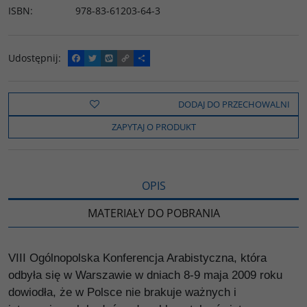
ISBN
:
978-83-61203-64-3
Udostępnij
:
F
T
W
C
P
a
w
y
o
o
c
i
k
p
d
e
t
o
y
z
b
t
p
L
i
DODAJ DO PRZECHOWALNI
o
e
i
e
o
r
n
l
ZAPYTAJ O PRODUKT
k
k
s
i
ę
OPIS
MATERIAŁY DO POBRANIA
VIII Ogólnopolska Konferencja Arabistyczna, która
odbyła się w Warszawie w dniach 8-9 maja 2009 roku
dowiodła, że w Polsce nie brakuje ważnych i