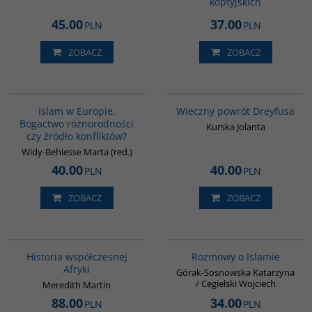
koptyjskich
45.00
37.00
PLN
PLN
ZOBACZ
ZOBACZ
G113
G1183
BESTSELLER
Islam w Europie.
Wieczny powrót Dreyfusa
Bogactwo różnorodności
Kurska Jolanta
czy źródło konfliktów?
Widy-Behiesse Marta (red.)
40.00
40.00
PLN
PLN
ZOBACZ
ZOBACZ
G1062
G595
BESTSELLER
Historia współczesnej
Rozmowy o Islamie
Afryki
Górak-Sosnowska Katarzyna
/ Cegielski Wojciech
Meredith Martin
88.00
34.00
PLN
PLN