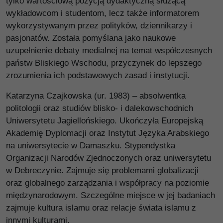
tylko wartościową pozycją dydaktyczną służącą
wykładowcom i studentom, lecz także informatorem
wykorzystywanym przez polityków, dziennikarzy i
pasjonatów. Została pomyślana jako naukowe
uzupełnienie debaty medialnej na temat współczesnych
państw Bliskiego Wschodu, przyczynek do lepszego
zrozumienia ich podstawowych zasad i instytucji.
Katarzyna Czajkowska (ur. 1983) – absolwentka
politologii oraz studiów blisko- i dalekowschodnich
Uniwersytetu Jagiellońskiego. Ukończyła Europejską
Akademię Dyplomacji oraz Instytut Języka Arabskiego
na uniwersytecie w Damaszku. Stypendystka
Organizacji Narodów Zjednoczonych oraz uniwersytetu
w Debreczynie. Zajmuje się problemami globalizacji
oraz globalnego zarządzania i współpracy na poziomie
międzynarodowym. Szczególne miejsce w jej badaniach
zajmuje kultura islamu oraz relacje świata islamu z
innymi kulturami.