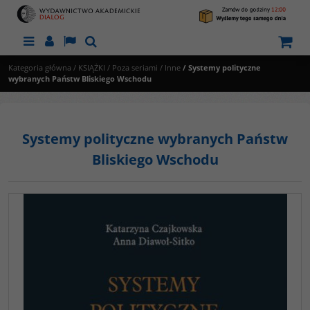
Menu
Panel
Lang
Szukaj
Kategoria główna
/
KSIĄŻKI
/
Poza seriami
/
Inne
/
Systemy polityczne
wybranych Państw Bliskiego Wschodu
Systemy polityczne wybranych Państw
Bliskiego Wschodu