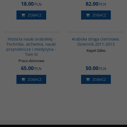
18.00
82.00
PLN
PLN
ZOBACZ
ZOBACZ
G094
00055G
Historia nauki arabskiej -
Arabska droga cierniowa.
Technika, alchemia, nauki
Dziennik 2011-2013
przyrodnicze i medycyna -
Kepel Gilles
Tom III
Praca zbiorowa
65.00
50.00
PLN
PLN
ZOBACZ
ZOBACZ