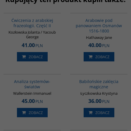
G038
G011
Ćwiczenia z arabskiej
Arabowie pod
frazeologii. Część II
panowaniem Osmanów
1516-1800
Kozłowska Jolanta / Yacoub
George
Hathaway Jane
41.00
40.00
PLN
PLN
ZOBACZ
ZOBACZ
00049G
00125G
BESTSELLER
Analiza systemów-
Babilońskie zaklęcia
światów
magiczne
Wallerstein Immanuel
Łyczkowska Krystyna
45.00
36.00
PLN
PLN
ZOBACZ
ZOBACZ
PAG1048
G315