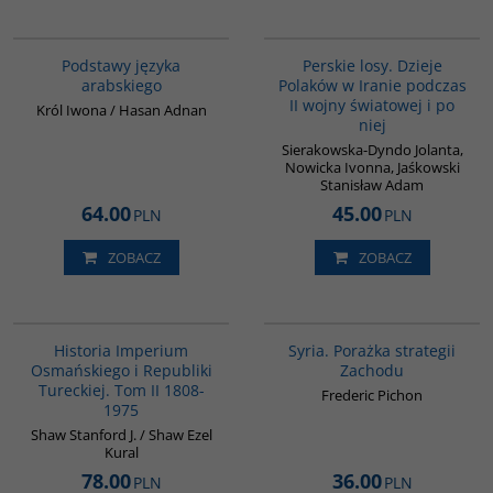
G234
G1202
BESTSELLER
Podstawy języka
Perskie losy. Dzieje
arabskiego
Polaków w Iranie podczas
II wojny światowej i po
Król Iwona / Hasan Adnan
niej
Sierakowska-Dyndo Jolanta,
Nowicka Ivonna, Jaśkowski
Stanisław Adam
64.00
45.00
PLN
PLN
ZOBACZ
ZOBACZ
00091G
G586
Historia Imperium
Syria. Porażka strategii
Osmańskiego i Republiki
Zachodu
Tureckiej. Tom II 1808-
Frederic Pichon
1975
Shaw Stanford J. / Shaw Ezel
Kural
78.00
36.00
PLN
PLN