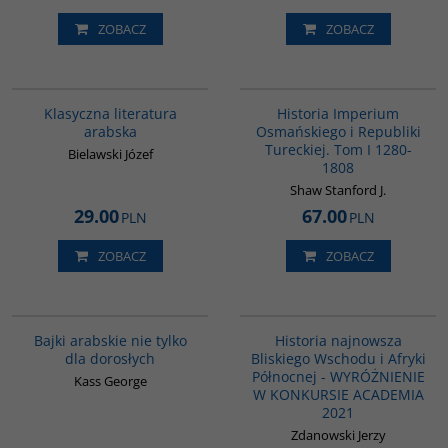
ZOBACZ
ZOBACZ
G143
00092G
Klasyczna literatura
Historia Imperium
arabska
Osmańskiego i Republiki
Tureckiej. Tom I 1280-
Bielawski Józef
1808
Shaw Stanford J.
29.00
67.00
PLN
PLN
ZOBACZ
ZOBACZ
G538
G1039
BESTSELLER
Bajki arabskie nie tylko
Historia najnowsza
dla dorosłych
Bliskiego Wschodu i Afryki
Północnej - WYRÓŻNIENIE
Kass George
W KONKURSIE ACADEMIA
2021
Zdanowski Jerzy