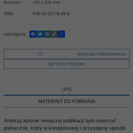
Rozmiar
:
165 x 235 mm
ISBN
:
978-83-63778-08-8
Udostępnij
:
F
T
W
C
P
a
w
y
o
o
c
i
k
p
d
e
t
o
y
z
b
t
p
L
i
DODAJ DO PRZECHOWALNI
o
e
i
e
o
r
n
l
ZAPYTAJ O PRODUKT
k
k
s
i
ę
OPIS
MATERIAŁY DO POBRANIA
Ambicją autorek niniejszej publikacji było stworzyć
podręcznik, który w kompleksowy i przystępny sposób