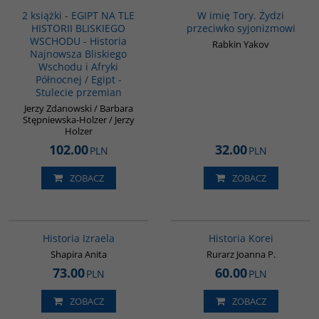
2 książki - EGIPT NA TLE
W imię Tory. Żydzi
HISTORII BLISKIEGO
przeciwko syjonizmowi
WSCHODU - Historia
Rabkin Yakov
Najnowsza Bliskiego
Wschodu i Afryki
Północnej / Egipt -
Stulecie przemian
Jerzy Zdanowski / Barbara
Stępniewska-Holzer / Jerzy
Holzer
102.00
32.00
PLN
PLN
ZOBACZ
ZOBACZ
00305G
00016G
BESTSELLER
Historia Izraela
Historia Korei
Shapira Anita
Rurarz Joanna P.
73.00
60.00
PLN
PLN
ZOBACZ
ZOBACZ