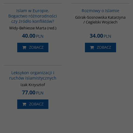
Islam w Europie.
Rozmowy o Islamie
Bogactwo różnorodności
Górak-Sosnowska Katarzyna
czy źródło konfliktów?
/ Cegielski Wojciech
Widy-Behiesse Marta (red.)
40.00
34.00
PLN
PLN
ZOBACZ
ZOBACZ
G587
Leksykon organizacji i
ruchów islamistycznych
Izak Krzysztof
77.00
PLN
ZOBACZ