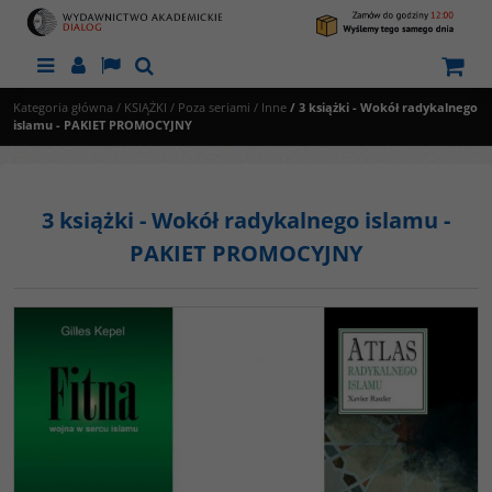
Menu
Panel
Lang
Szukaj
Kategoria główna
/
KSIĄŻKI
/
Poza seriami
/
Inne
/
3 książki - Wokół radykalnego
islamu - PAKIET PROMOCYJNY
3 książki - Wokół radykalnego islamu -
PAKIET PROMOCYJNY