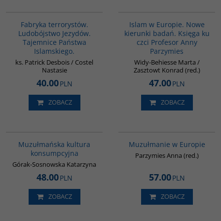
G1002
00236G
Fabryka terrorystów.
Islam w Europie. Nowe
Ludobójstwo Jezydów.
kierunki badań. Księga ku
Tajemnice Państwa
czci Profesor Anny
Islamskiego.
Parzymies
ks. Patrick Desbois / Costel
Widy-Behiesse Marta /
Nastasie
Zasztowt Konrad (red.)
40.00
47.00
PLN
PLN
ZOBACZ
ZOBACZ
G188
G521
Muzułmańska kultura
Muzułmanie w Europie
konsumpcyjna
Parzymies Anna (red.)
Górak-Sosnowska Katarzyna
48.00
57.00
PLN
PLN
ZOBACZ
ZOBACZ
G113
G595