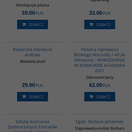
Mikołajczyk Jolanta
59.00
33.00
PLN
PLN
ZOBACZ
ZOBACZ
G143
G1039
BESTSELLER
Klasyczna literatura
Historia najnowsza
arabska
Bliskiego Wschodu i Afryki
Północnej - WYRÓŻNIENIE
Bielawski Józef
W KONKURSIE ACADEMIA
2021
Zdanowski Jerzy
29.00
82.00
PLN
PLN
ZOBACZ
ZOBACZ
G1195
G055
BESTSELLER
Sztuka Kulinarna
Egipt. Stulecie przemian
Zjednoczonych Emiratów
Stępniewska-Holzer Barbara