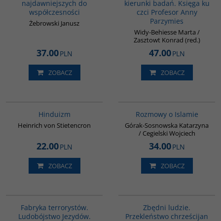
najdawniejszych do
kierunki badań. Księga ku
współczesności
czci Profesor Anny
Parzymies
Żebrowski Janusz
Widy-Behiesse Marta /
Zasztowt Konrad (red.)
37.00
47.00
PLN
PLN
ZOBACZ
ZOBACZ
00177G
G595
Hinduizm
Rozmowy o Islamie
Heinrich von Stietencron
Górak-Sosnowska Katarzyna
/ Cegielski Wojciech
22.00
34.00
PLN
PLN
ZOBACZ
ZOBACZ
G1002
00292G
Fabryka terrorystów.
Zbędni ludzie.
Ludobójstwo Jezydów.
Przekleństwo chrześcijan