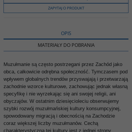
o
e
i
e
o
r
n
l
ZAPYTAJ O PRODUKT
k
k
s
i
ę
OPIS
MATERIAŁY DO POBRANIA
Muzułmanie są często postrzegani przez Zachód jako
obca, całkowicie odrębna społeczność. Tymczasem pod
wpływem globalnych trendów przyswajają i przetwarzają
zachodnie wzorce kulturowe, zachowując jednak własną
specyfikę i nie wyrzekając się ani swojej religii, ani
obyczajów. W ostatnim dziesięcioleciu obserwujemy
szybki rozwój muzułmańskiej kultury konsumpcyjnej,
spowodowany migracją i obecnością na Zachodzie
coraz większej liczby muzułmanów. Cechą
charakterystyczną tej kultury jest z jednej strony