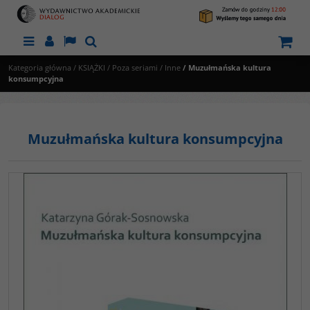
Menu
Panel
Lang
Szukaj
Kategoria główna
/
KSIĄŻKI
/
Poza seriami
/
Inne
/
Muzułmańska kultura
konsumpcyjna
Muzułmańska kultura konsumpcyjna