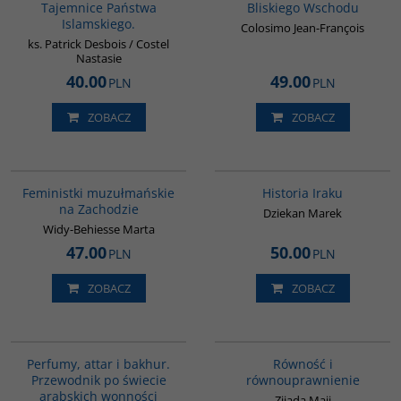
Tajemnice Państwa
Bliskiego Wschodu
Islamskiego.
Colosimo Jean-François
ks. Patrick Desbois / Costel
Nastasie
40.00
49.00
PLN
PLN
ZOBACZ
ZOBACZ
G1148
G085
Feministki muzułmańskie
Historia Iraku
na Zachodzie
Dziekan Marek
Widy-Behiesse Marta
47.00
50.00
PLN
PLN
ZOBACZ
ZOBACZ
G1129
G1052
BESTSELLER
Perfumy, attar i bakhur.
Równość i
Przewodnik po świecie
równouprawnienie
arabskich wonności
Zijada Majj