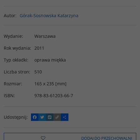
Autor
:
Górak-Sosnowska Katarzyna
Wydanie
:
Warszawa
Rok wydania
:
2011
Typ okładki
:
oprawa miękka
Liczba stron
:
510
Rozmiar
:
165 x 235 [mm]
ISBN
:
978-83-61203-66-7
Udostępnij
:
F
T
W
C
P
a
w
y
o
o
c
i
k
p
d
e
t
o
y
z
b
t
p
L
i
DODAJ DO PRZECHOWALNI