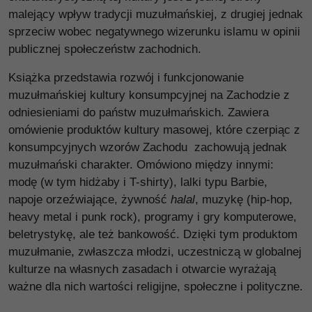
malejący wpływ tradycji muzułmańskiej, z drugiej jednak
sprzeciw wobec negatywnego wizerunku islamu w opinii
publicznej społeczeństw zachodnich.
Książka przedstawia rozwój i funkcjonowanie
muzułmańskiej kultury konsumpcyjnej na Zachodzie z
odniesieniami do państw muzułmańskich. Zawiera
omówienie produktów kultury masowej, które czerpiąc z
konsumpcyjnych wzorów Zachodu zachowują jednak
muzułmański charakter. Omówiono między innymi:
modę (w tym hidżaby i T-shirty), lalki typu Barbie,
napoje orzeźwiające, żywność
halal
, muzykę (hip-hop,
heavy metal i punk rock), programy i gry komputerowe,
beletrystykę, ale też bankowość. Dzięki tym produktom
muzułmanie, zwłaszcza młodzi, uczestniczą w globalnej
kulturze na własnych zasadach i otwarcie wyrażają
ważne dla nich wartości religijne, społeczne i polityczne.