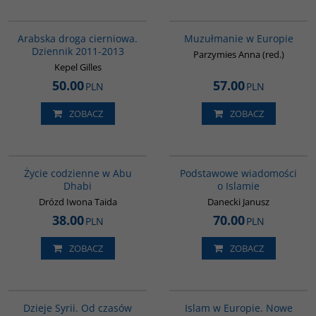
00055G
G521
Arabska droga cierniowa.
Muzułmanie w Europie
Dziennik 2011-2013
Parzymies Anna (red.)
Kepel Gilles
50.00
57.00
PLN
PLN
ZOBACZ
ZOBACZ
00186G
00035G
Życie codzienne w Abu
Podstawowe wiadomości
Dhabi
o Islamie
Drózd Iwona Taida
Danecki Janusz
38.00
70.00
PLN
PLN
ZOBACZ
ZOBACZ
00101G
00236G
Dzieje Syrii. Od czasów
Islam w Europie. Nowe