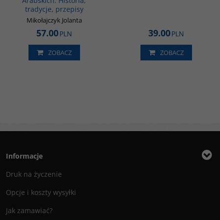
Arabskich. Historia,
tradycje, przepisy
Mikołajczyk Jolanta
57.00
39.00
PLN
PLN
ZOBACZ
ZOBACZ
Informacje
Druk na życzenie
Opcje i koszty wysyłki
Jak zamawiać?