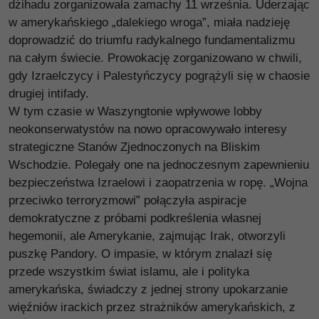
dżihadu zorganizowała zamachy 11 września. Uderzając
w amerykańskiego „dalekiego wroga”, miała nadzieję
doprowadzić do triumfu radykalnego fundamentalizmu
na całym świecie. Prowokację zorganizowano w chwili,
gdy Izraelczycy i Palestyńczycy pogrążyli się w chaosie
drugiej intifady.
W tym czasie w Waszyngtonie wpływowe lobby
neokonserwatystów na nowo opracowywało interesy
strategiczne Stanów Zjednoczonych na Bliskim
Wschodzie. Polegały one na jednoczesnym zapewnieniu
bezpieczeństwa Izraelowi i zaopatrzenia w ropę. „Wojna
przeciwko terroryzmowi” połączyła aspiracje
demokratyczne z próbami podkreślenia własnej
hegemonii, ale Amerykanie, zajmując Irak, otworzyli
puszkę Pandory. O impasie, w którym znalazł się
przede wszystkim świat islamu, ale i polityka
amerykańska, świadczy z jednej strony upokarzanie
więźniów irackich przez strażników amerykańskich, z