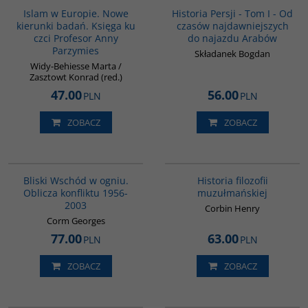
BESTSELLER
Islam w Europie. Nowe
Historia Persji - Tom I - Od
kierunki badań. Księga ku
czasów najdawniejszych
czci Profesor Anny
do najazdu Arabów
Parzymies
Składanek Bogdan
Widy-Behiesse Marta /
Zasztowt Konrad (red.)
47.00
56.00
PLN
PLN
ZOBACZ
ZOBACZ
00233G
G082
Bliski Wschód w ogniu.
Historia filozofii
Oblicza konfliktu 1956-
muzułmańskiej
2003
Corbin Henry
Corm Georges
77.00
63.00
PLN
PLN
ZOBACZ
ZOBACZ
G114
G1062