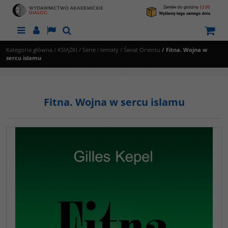
Menu
Panel
Lang
Szukaj
Kategoria główna
/
KSIĄŻKI
/
Serie i tematy
/
Świat Orientu
/
Fitna. Wojna w
sercu islamu
Fitna. Wojna w sercu islamu