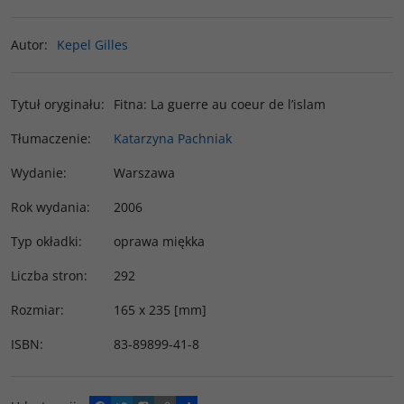
Autor
:
Kepel Gilles
Tytuł oryginału
:
Fitna: La guerre au coeur de l’islam
Tłumaczenie
:
Katarzyna Pachniak
Wydanie
:
Warszawa
Rok wydania
:
2006
Typ okładki
:
oprawa miękka
Liczba stron
:
292
Rozmiar
:
165 x 235 [mm]
ISBN
:
83-89899-41-8