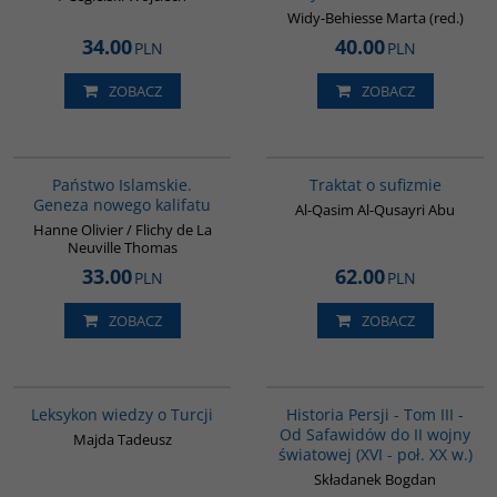
Widy-Behiesse Marta (red.)
34.00
40.00
PLN
PLN
ZOBACZ
ZOBACZ
G576
G463
Państwo Islamskie.
Traktat o sufizmie
Geneza nowego kalifatu
Al-Qasim Al-Qusayri Abu
Hanne Olivier / Flichy de La
Neuville Thomas
33.00
62.00
PLN
PLN
ZOBACZ
ZOBACZ
00038G
00045G
BESTSELLER
Leksykon wiedzy o Turcji
Historia Persji - Tom III -
Od Safawidów do II wojny
Majda Tadeusz
światowej (XVI - poł. XX w.)
Składanek Bogdan