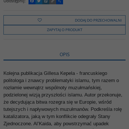
Udostępnij
:
F
T
W
C
P
a
w
y
o
o
c
i
k
p
d
e
t
o
y
z
b
t
p
L
i
DODAJ DO PRZECHOWALNI
o
e
i
e
o
r
n
l
ZAPYTAJ O PRODUKT
k
k
s
i
ę
OPIS
Kolejna publikacja Gillesa Kepela - francuskiego
politologa i znawcy problematyki islamu, tym razem o
rozłamie wewnątrz wspólnoty muzułmańskiej,
podzielonej wizją przyszłości islamu. Autor przekonuje,
że decydująca bitwa rozegra się w Europie, wśród
tutejszych i napływowych muzułmanów. Podkreśla rolę
katalizatora, jaką w tym konflikcie odegrały Stany
Zjednoczone. Al’Kaida, aby powstrzymać upadek