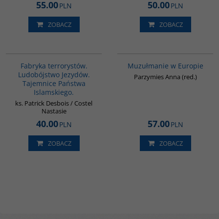
55.00
50.00
PLN
PLN
ZOBACZ
ZOBACZ
G1002
G521
Fabryka terrorystów.
Muzułmanie w Europie
Ludobójstwo Jezydów.
Parzymies Anna (red.)
Tajemnice Państwa
Islamskiego.
ks. Patrick Desbois / Costel
Nastasie
40.00
57.00
PLN
PLN
ZOBACZ
ZOBACZ