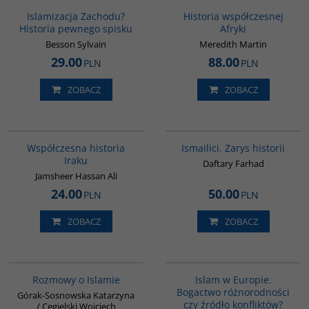
BESTSELLER
Islamizacja Zachodu?
Historia współczesnej
Historia pewnego spisku
Afryki
Besson Sylvain
Meredith Martin
29.00
88.00
PLN
PLN
ZOBACZ
ZOBACZ
00082G
G115
Współczesna historia
Ismailici. Zarys historii
Iraku
Daftary Farhad
Jamsheer Hassan Ali
24.00
50.00
PLN
PLN
ZOBACZ
ZOBACZ
G595
G113
Rozmowy o Islamie
Islam w Europie.
Bogactwo różnorodności
Górak-Sosnowska Katarzyna
czy źródło konfliktów?
/ Cegielski Wojciech