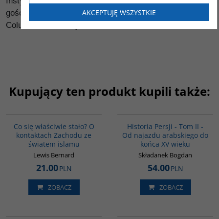
Instytucie Studiów Politycznych, w 1994 roku był
AKCEPTUJĘ WSZYSTKIE
gościem NYU, a w latach 1995-1996 wykładał w
Columbia University.
Kupujący ten produkt kupili także:
G389
00044G
Co się właściwie stało? O
Historia Persji - Tom II -
kontaktach Zachodu ze
Od najazdu arabskiego do
światem islamu
końca XV wieku
Lewis Bernard
Składanek Bogdan
21.00
54.00
PLN
PLN
ZOBACZ
ZOBACZ
00236G
00041G