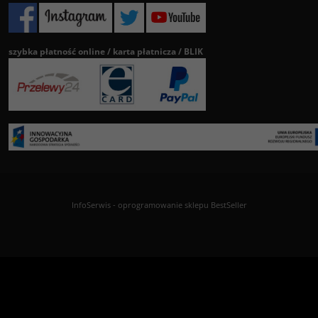
szybka płatność online / karta płatnicza / BLIK
InfoSerwis
-
oprogramowanie sklepu BestSeller