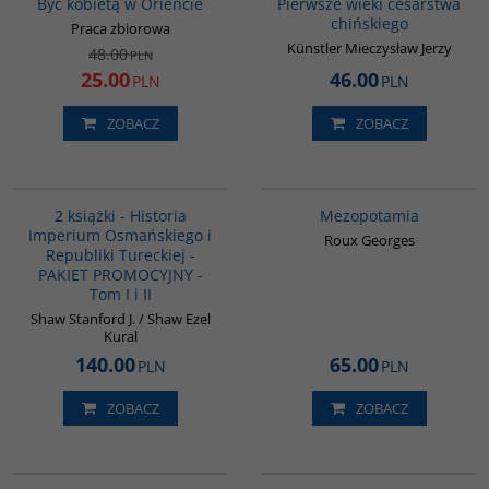
Być kobietą w Oriencie
Pierwsze wieki cesarstwa
chińskiego
Praca zbiorowa
Künstler Mieczysław Jerzy
48.00
PLN
25.00
46.00
PLN
PLN
ZOBACZ
ZOBACZ
PAG1006
G181
BESTSELLER
BESTSELLER
2 książki - Historia
Mezopotamia
Imperium Osmańskiego i
Roux Georges
Republiki Tureckiej -
PAKIET PROMOCYJNY -
Tom I i II
Shaw Stanford J. / Shaw Ezel
Kural
140.00
65.00
PLN
PLN
ZOBACZ
ZOBACZ
G048
00045G
BESTSELLER