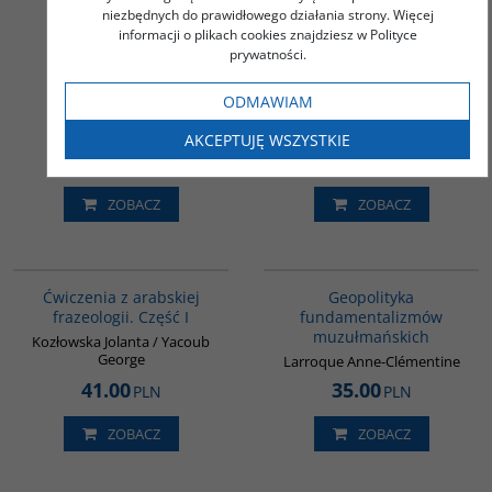
Zarys historii /
niezbędnych do prawidłowego działania strony. Więcej
Ezoteryczne odłamy
informacji o plikach cookies znajdziesz w Polityce
islamu w muzułmańskiej
prywatności.
literaturze
herezjograficznej - PAKIET
ODMAWIAM
PROMOCYJNY
145.00
PLN
AKCEPTUJĘ WSZYSTKIE
36.00
90.00
PLN
PLN
ZOBACZ
ZOBACZ
G037
00172G
Ćwiczenia z arabskiej
Geopolityka
frazeologii. Część I
fundamentalizmów
muzułmańskich
Kozłowska Jolanta / Yacoub
George
Larroque Anne-Clémentine
41.00
35.00
PLN
PLN
ZOBACZ
ZOBACZ
00071G
G093