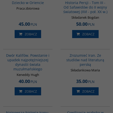
Dziecko w Oriencie
Historia Persji - Tom III -
Od Safawidów do II wojny
Praca zbiorowa
światowej (XVI - poł. XX w.)
Składanek Bogdan
45.00
50.00
PLN
PLN
ZOBACZ
ZOBACZ
00173G
00130G
BESTSELLER
Dwór Kalifów. Powstanie i
Zrozumieć Iran. Ze
upadek najpotężniejszej
studiów nad literaturą
dynastii świata
perską
muzułmańskiego
Składankowa Maria
Keneddy Hugh
40.00
35.00
PLN
PLN
ZOBACZ
ZOBACZ
00114G
00020G
Najnowsza historia Iranu.
Cywilizacja arabska w