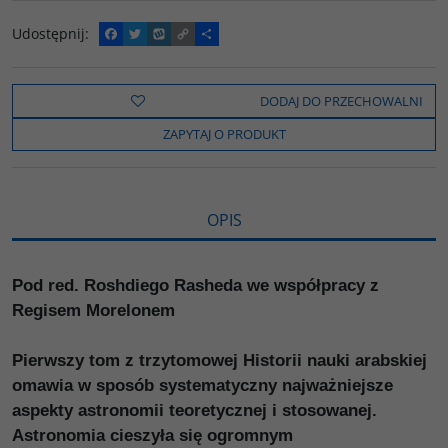
Udostępnij
:
F
T
W
C
P
a
w
y
o
o
c
i
k
p
d
e
t
o
y
z
b
t
p
L
i
DODAJ DO PRZECHOWALNI
o
e
i
e
o
r
n
l
ZAPYTAJ O PRODUKT
k
k
s
i
ę
OPIS
Pod red. Roshdiego Rasheda we współpracy z
Regisem Morelonem
Pierwszy tom z trzytomowej Historii nauki arabskiej
omawia w sposób systematyczny najważniejsze
aspekty astronomii teoretycznej i stosowanej.
Astronomia cieszyła się ogromnym