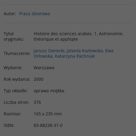
Autor
:
Praca zbiorowa
Tytuł
Histoire des sciences arabes. 1. Astronomie,
oryginału
:
théorique et appliqée
Janusz Danecki, Jolanta Kozłowska, Ewa
Tłumaczenie
:
Orłowska, Katarzyna Pachniak
Wydanie
:
Warszawa
Rok wydania
:
2000
Typ okładki
:
oprawa miękka
Liczba stron
:
376
Rozmiar
:
165 x 235 mm
ISBN
:
83-88238-31-0