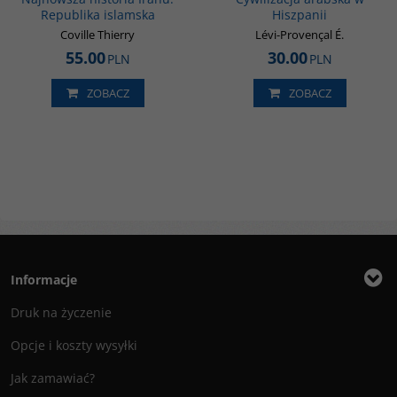
Republika islamska
Hiszpanii
Coville Thierry
Lévi-Provençal É.
55.00
30.00
PLN
PLN
ZOBACZ
ZOBACZ
Informacje
Druk na życzenie
Opcje i koszty wysyłki
Jak zamawiać?