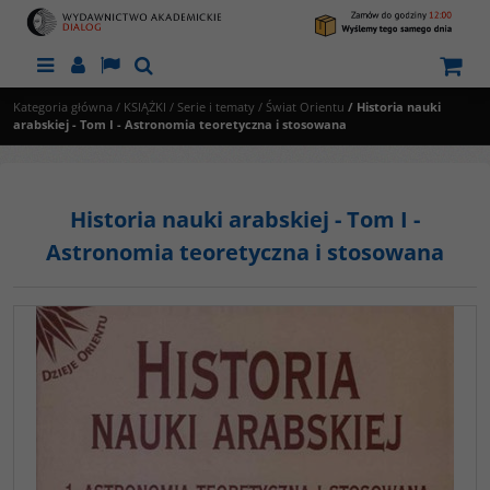
Menu
Panel
Lang
Szukaj
Kategoria główna
/
KSIĄŻKI
/
Serie i tematy
/
Świat Orientu
/
Historia nauki
arabskiej - Tom I - Astronomia teoretyczna i stosowana
Historia nauki arabskiej - Tom I -
Astronomia teoretyczna i stosowana