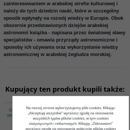
zainteresowaniem w arabskiej strefie kulturowej i
należy do tych dziedzin nauki, które w szczególny
sposób wpłynęły na rozwój wiedzy w Europie. Obok
obszernie przedstawionych dziejów arabskiej
astronomii książka - napisana przez światowej sławy
specjalistów - omawia przyrządy astronomiczne i
sposoby ich używania oraz wykorzystanie wiedzy
astronomicznej w arabskiej żegludze morskiej.
Kupujący ten produkt kupili także:
G1018
GPA07
PROMOCJA
Na naszej stronie wykorzystujemy pliki cookies. Klikając
Opowiastki z Zaświatów
FILOZOFIA I DZIEJE
„Akceptuję wszystkie” wyrażasz zgodę na stosowanie
(wydanie chińsko-polskie)
ISLAMU - 3 książki -
wszystkich typów plików cookies, w tym cookies
Historia filozofii
Praca zbiorowa
statystycznych i reklamowych. Klikając „Odmawiam”
muzułmańskiej / Ismailici.
wyrażasz zgodę na stosowanie wyłącznie plików cookies