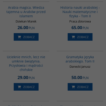
Arabia magica. Wiedza
Historia nauki arabskiej -
tajemna u Arabów przed
Nauki matematyczne i
islamem
fizyka - Tom II
Dziekan Marek
Praca zbiorowa
26.00
65.00
PLN
PLN
ZOBACZ
ZOBACZ
G308
G071
Ucieknie mnich, lecz nie
Gramatyka języka
umknie świątynia.
arabskiego. Tom II
Przysłowia i mądrości
Danecki Janusz
chińskie
29.00
50.00
PLN
PLN
ZOBACZ
ZOBACZ
G020
00075G
PROMOCJA