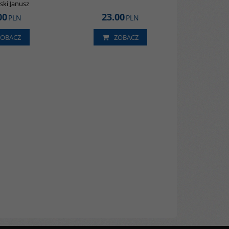
ki Janusz
00
23.00
PLN
PLN
ZOBACZ
ZOBACZ