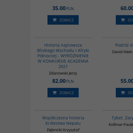
35.00
60.0
PLN
ZOBACZ
ZO
G1039
BESTSELLER
Historia najnowsza
Podróż d
Bliskiego Wschodu i Afryki
David-Néel
Północnej - WYRÓŻNIENIE
W KONKURSIE ACADEMIA
2021
Zdanowski Jerzy
82.00
55.0
PLN
ZOBACZ
ZO
G331
Współczesna historia
Tybet. Zary
Królestwa Nepalu
Kollmar-Paul
Dębnicki Krzysztof