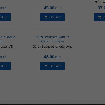
Żebrows
0
45.00
37.
PLN
PLN
BACZ
ZOBACZ
00082G
G188
a historia
Muzułmańska kultura
ku
konsumpcyjna
assan Ali
Górak-Sosnowska Katarzyna
0
48.00
PLN
PLN
BACZ
ZOBACZ