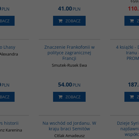
159
0
41.00
110
PLN
PLN
BACZ
ZOBACZ
G228
G1019
BESTSELLER
o Lhasy
Znaczenie Frankofonii w
4 książki - 
polityce zagranicznej
Iranu 
 Alexandra
Francji
PROM
Smutek-Rusek Ewa
0
54.00
187
PLN
PLN
BACZ
ZOBACZ
G307
G583
s historii
Na wschód od Jordanu. W
Dzieje Syr
kraju braci Semitów
najdawni
enz Karenina
współc
Citlak Amadeusz