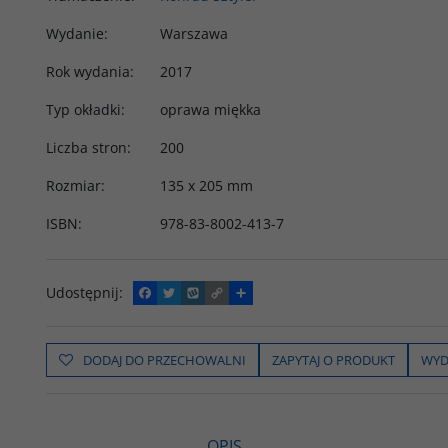
Wydanie
:
Warszawa
Rok wydania
:
2017
Typ okładki
:
oprawa miękka
Liczba stron
:
200
Rozmiar
:
135 x 205 mm
ISBN
:
978-83-8002-413-7
Udostępnij
:
F
T
W
C
P
a
w
y
o
o
c
i
k
p
d
e
t
o
y
z
b
t
p
L
i
DODAJ DO PRZECHOWALNI
ZAPYTAJ O PRODUKT
WYD
o
e
i
e
o
r
n
l
k
k
s
i
ę
OPIS