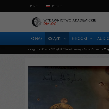
PLN
Polski
O NAS
KSIĄŻKI
E-BOOKI
AUDI
Kategoria główna
/
KSIĄŻKI
/
Serie i tematy
/
Świat Orientu
/
Zbę