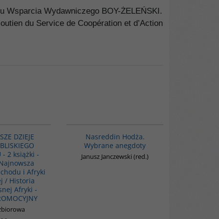
ramu Wsparcia Wydawniczego BOY-ŻELEŃSKI.
outien du Service de Coopération et d’Action
G1122
00061G
PROMOCJA
ZE DZIEJE
Nasreddin Hodża.
 BLISKIEGO
Wybrane anegdoty
 2 książki -
Janusz Janczewski (red.)
 Najnowsza
chodu i Afryki
 / Historia
nej Afryki -
PROMOCYJNY
zbiorowa