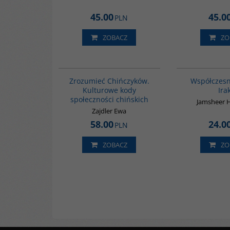
45.00
45.0
PLN
ZOBACZ
ZO
G351
Zrozumieć Chińczyków.
Współczesn
Kulturowe kody
Ira
społeczności chińskich
Jamsheer H
Zajdler Ewa
58.00
24.0
PLN
ZOBACZ
ZO