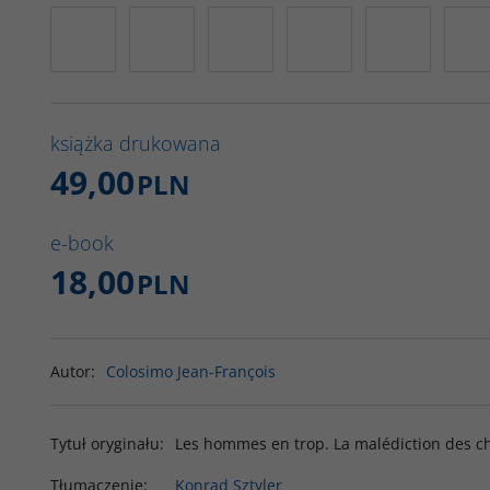
książka drukowana
49,00
PLN
e-book
18,00
PLN
Autor
:
Colosimo Jean-François
Tytuł oryginału
:
Les hommes en trop. La malédiction des ch
Tłumaczenie
:
Konrad Sztyler