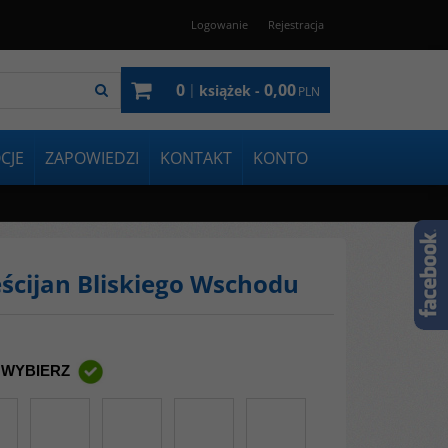
Logowanie
Rejestracja
0
0,00
|
książek -
PLN
CJE
ZAPOWIEDZI
KONTAKT
KONTO
eścijan Bliskiego Wschodu
 WYBIERZ