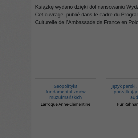
Książkę wydano dzięki dofinansowaniu Wy
Cet ouvrage, publié dans le cadre du Progra
Culturelle de l’Ambassade de France en Pol
00172G
Geopolityka
Język perski.
fundamentalizmów
początkując
muzułmańskich
aud
Larroque Anne-Clémentine
Pur Rahna