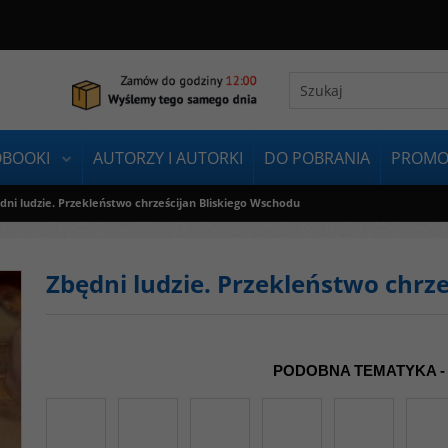
OBOOKI
AUTORZY I AUTORKI
DO POBRANIA
PROMO
dni ludzie. Przekleństwo chrześcijan Bliskiego Wschodu
Zbędni ludzie. Przekleństwo chrz
PODOBNA TEMATYKA -