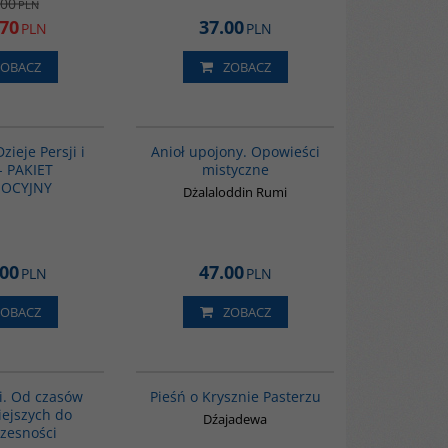
.00
PLN
.70
37.00
PLN
PLN
ZOBACZ
ZOBACZ
GPA05
00137G
BESTSELLER
Dzieje Persji i
Anioł upojony. Opowieści
- PAKIET
mistyczne
OCYJNY
Dżalaloddin Rumi
.00
47.00
PLN
PLN
ZOBACZ
ZOBACZ
00101G
G222
ii. Od czasów
Pieśń o Krysznie Pasterzu
ejszych do
Dźajadewa
zesności