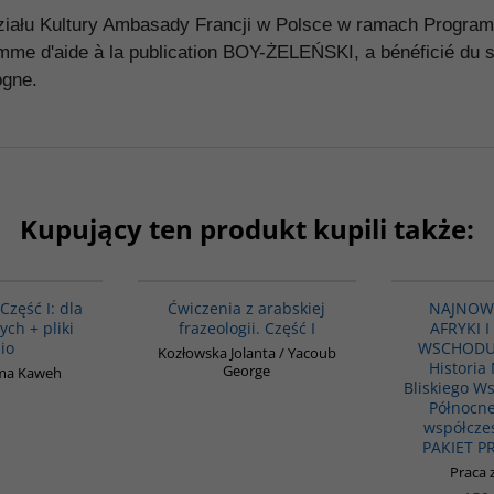
działu Kultury Ambasady Francji w Polsce w ramach Prog
mme d'aide à la publication BOY-ŻELEŃSKI, a bénéficié du s
ogne.
Kupujący ten produkt kupili także:
G364
G037
BESTSELLER
 Część I: dla
Ćwiczenia z arabskiej
NAJNOWS
ych + pliki
frazeologii. Część I
AFRYKI I
io
WSCHODU -
Kozłowska Jolanta / Yacoub
Historia
George
ma Kaweh
Bliskiego Ws
Północnej
współczes
PAKIET 
Praca 