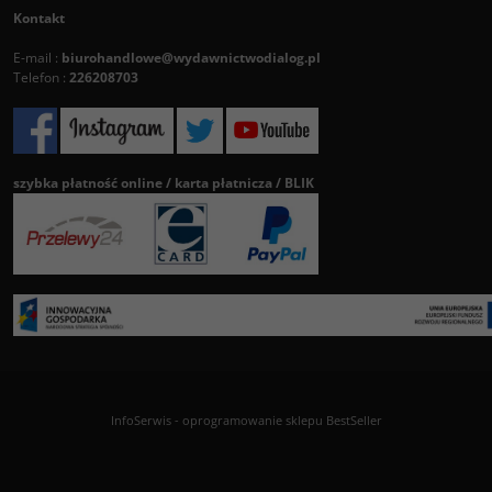
Kontakt
E-mail :
biurohandlowe@wydawnictwodialog.pl
Telefon :
226208703
szybka płatność online / karta płatnicza / BLIK
InfoSerwis
-
oprogramowanie sklepu BestSeller