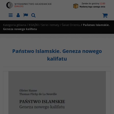
Menu
Panel
Lang
Szukaj
Kategoria główna
/
KSIĄŻKI
/
Serie i tematy
/
Świat Orientu
/
Państwo Islamskie.
Geneza nowego kalifatu
Państwo Islamskie. Geneza nowego
kalifatu