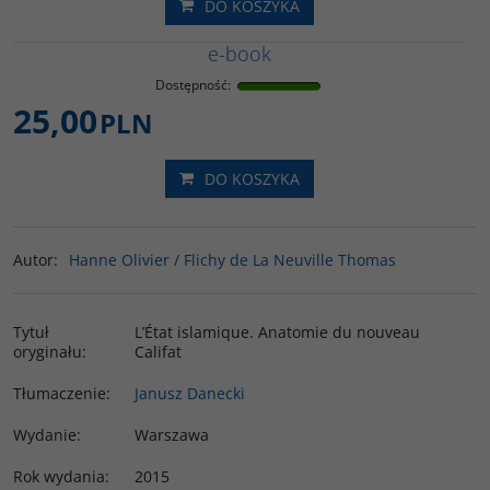
DO KOSZYKA
e-book
Dostępność
:
25,00
PLN
DO KOSZYKA
Autor
:
Hanne Olivier / Flichy de La Neuville Thomas
Tytuł
L’État islamique. Anatomie du nouveau
oryginału
:
Califat
Tłumaczenie
:
Janusz Danecki
Wydanie
:
Warszawa
Rok wydania
:
2015