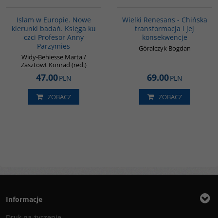
00236G
00307G
BESTSELLER
Islam w Europie. Nowe
Wielki Renesans - Chińska
kierunki badań. Księga ku
transformacja i jej
czci Profesor Anny
konsekwencje
Parzymies
Góralczyk Bogdan
Widy-Behiesse Marta /
Zasztowt Konrad (red.)
47.00
69.00
PLN
PLN
ZOBACZ
ZOBACZ
Informacje
Druk na życzenie