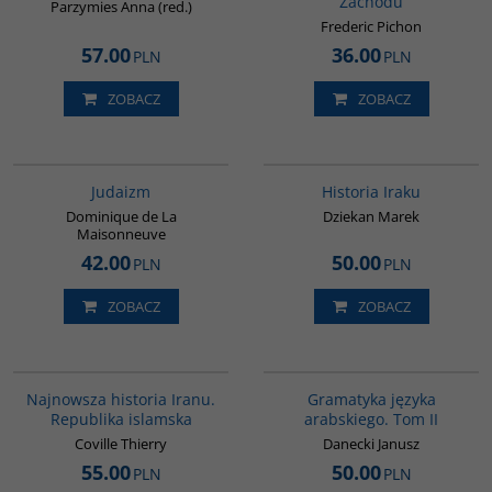
Zachodu
Parzymies Anna (red.)
Frederic Pichon
57.00
36.00
PLN
PLN
ZOBACZ
ZOBACZ
G138
G085
Judaizm
Historia Iraku
Dominique de La
Dziekan Marek
Maisonneuve
42.00
50.00
PLN
PLN
ZOBACZ
ZOBACZ
00114G
G071
Najnowsza historia Iranu.
Gramatyka języka
Republika islamska
arabskiego. Tom II
Coville Thierry
Danecki Janusz
55.00
50.00
PLN
PLN