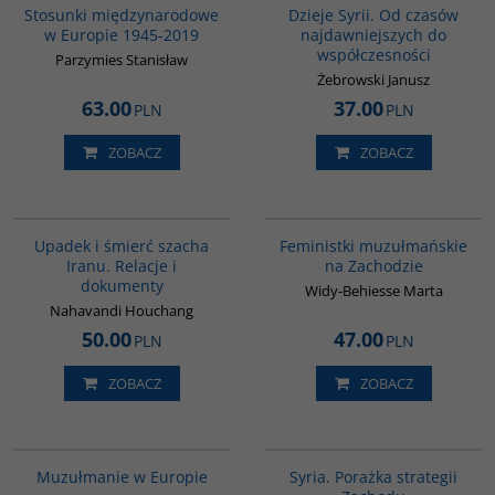
Stosunki międzynarodowe
Dzieje Syrii. Od czasów
w Europie 1945-2019
najdawniejszych do
współczesności
Parzymies Stanisław
Żebrowski Janusz
63.00
37.00
PLN
PLN
ZOBACZ
ZOBACZ
G314
G1148
Upadek i śmierć szacha
Feministki muzułmańskie
Iranu. Relacje i
na Zachodzie
dokumenty
Widy-Behiesse Marta
Nahavandi Houchang
50.00
47.00
PLN
PLN
ZOBACZ
ZOBACZ
G521
G586
Muzułmanie w Europie
Syria. Porażka strategii