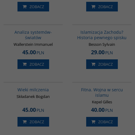
ZOBACZ
ZOBACZ
00049G
G114
BESTSELLER
Analiza systemów-
Islamizacja Zachodu?
światów
Historia pewnego spisku
Wallerstein Immanuel
Besson Sylvain
45.00
29.00
PLN
PLN
ZOBACZ
ZOBACZ
00162G
G059
Wieki milczenia
Fitna. Wojna w sercu
islamu
Składanek Bogdan
Kepel Gilles
45.00
40.00
PLN
PLN
ZOBACZ
ZOBACZ