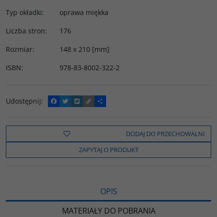
Typ okładki
:
oprawa miękka
Liczba stron
:
176
Rozmiar
:
148 x 210 [mm]
ISBN
:
978-83-8002-322-2
Udostępnij
:
F
T
W
C
P
a
w
y
o
o
c
i
k
p
d
e
t
o
y
z
b
t
p
L
i
DODAJ DO PRZECHOWALNI
o
e
i
e
o
r
n
l
ZAPYTAJ O PRODUKT
k
k
s
i
ę
OPIS
MATERIAŁY DO POBRANIA