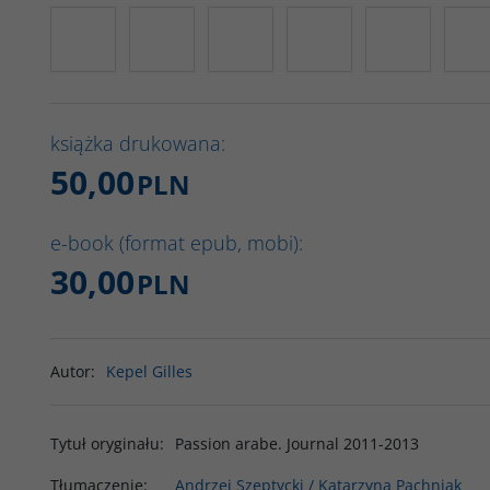
książka drukowana:
50,00
PLN
e-book (format epub, mobi):
30,00
PLN
Autor
:
Kepel Gilles
Tytuł oryginału
:
Passion arabe. Journal 2011-2013
Tłumaczenie
:
Andrzej Szeptycki / Katarzyna Pachniak