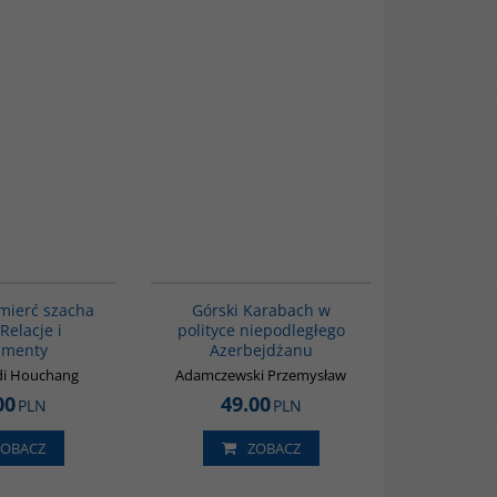
G314
G067
mierć szacha
Górski Karabach w
Relacje i
polityce niepodległego
umenty
Azerbejdżanu
i Houchang
Adamczewski Przemysław
00
49.00
PLN
PLN
ZOBACZ
ZOBACZ