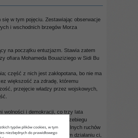
 się w tym pojęciu. Zestawiając obserwacje
wych i wschodnich brzegów Morza
jący na początku entuzjazm. Stawia zatem
 Czy ofiara Mohameda Bouaziziego w Sidi Bu
ia; część z nich jest zakłopotana, bo nie ma
zez większość za zdradę, któremu
czość, przejęcie władzy przez wojskowych,
ść.
wolności i demokracji, co trzy lata
ak przedtem; mimo fatalnego przebiegu
stkich typów plików cookies, w tym
erwujemy wszak powstawanie silnych ruchów
kies niezbędnych do prawidłowego
itycznej. Odnajdują się w tym działaniu ci,