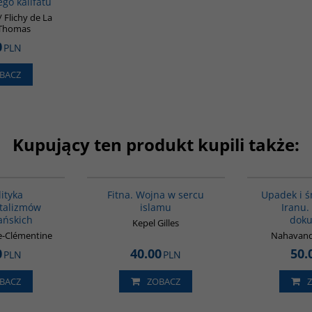
go kalifatu
/ Flichy de La
 Thomas
0
PLN
BACZ
Kupujący ten produkt kupili także:
00172G
G059
ityka
Fitna. Wojna w sercu
Upadek i ś
talizmów
islamu
Iranu. 
ńskich
dok
Kepel Gilles
e-Clémentine
Nahavand
0
40.00
50.
PLN
PLN
BACZ
ZOBACZ