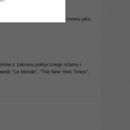
ci.
daleką drogę, zanim pojawi się znowu jako
pertów z zakresu politycznego islamu i
cownik "Le Monde", "The New York Times",
PAG1042