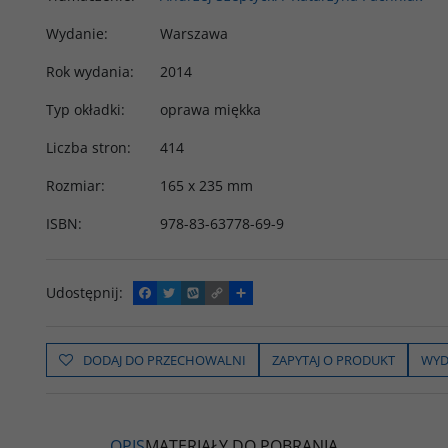
Wydanie
:
Warszawa
Rok wydania
:
2014
Typ okładki
:
oprawa miękka
Liczba stron
:
414
Rozmiar
:
165 x 235 mm
ISBN
:
978-83-63778-69-9
Udostępnij
:
F
T
W
C
P
a
w
y
o
o
c
i
k
p
d
e
t
o
y
z
b
t
p
L
i
DODAJ DO PRZECHOWALNI
ZAPYTAJ O PRODUKT
WYD
o
e
i
e
o
r
n
l
k
k
s
i
ę
OPIS
MATERIAŁY DO POBRANIA