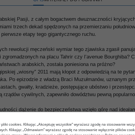
rabskiej Pasji, z całym bogactwem dwuznaczności kryjących
niami trzech dekad spędzonych na przemierzaniu południo
 pierwsze etapy tego gigantycznego ruchu.
zych rewolucji męczeński wymiar tego zjawiska zgasił panu
dzi zgromadzonych na placu Tahrir czy l’avenue Bourghiba?
aństwach arabskich, została poniesiona na próżno?
ipskiej „wiosny” 2011 mają kłopot z odpowiedzią na te pytan
araka. Po epizodzie z władzą Braci Muzułmanów, uznanym pr
stach, gwałty, kradzieże, postępujące ubóstwo i przestęp
dą rządów cywilnych, zapewniło dowództwu pewną popularno
dności dążenie do bezpieczeństwa wzięło górę nad ideałami 
według największych optymistów nic już nie będzie takie j
pliki cookies. Klikając „Akceptuję wszystkie” wyrażasz zgodę na stosowanie wszy
nął narody arabskie. Zobaczymy, co przyniesie czas. Obs
owych. Klikając „Odmawiam” wyrażasz zgodę na stosowanie wyłącznie plików coo
tom w pewien sposób kompensuje zamknięcie przestrzeni pol