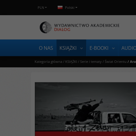
PLN
Polski
O NAS
KSIĄŻKI
E-BOOKI
AUDI
Kategoria główna
/
KSIĄŻKI
/
Serie i tematy
/
Świat Orientu
/
Ara