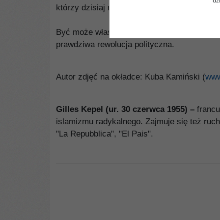
dz
którzy dzisiaj mają zakaz wstępu na plac Tah
Być może właśnie teraz stawia swoje pierwsz
prawdziwa rewolucja polityczna.
Autor zdjęć na okładce: Kuba Kamiński (
www
Gilles Kepel (ur. 30 czerwca 1955) –
francu
islamizmu radykalnego. Zajmuje się też ruc
"La Repubblica", "El Pais".
00035G