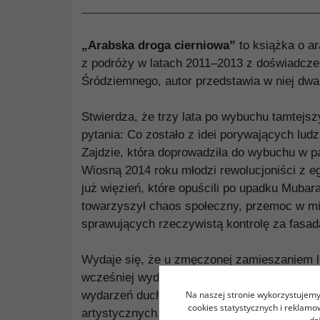
„Arabska droga cierniowa”
to książka o a
z podróży w latach 2011–2013 z doświadcze
Śródziemnego, autor przedstawia w niej dwa
Stwierdza, że trzy lata po wybuchu tamtejs
pytania: Co zostało z idei porywających lu
Zajdzie, która doprowadziła do wybuchu w p
Wiosną 2014 roku młodzi rewolucjoniści z eg
już więzień, które opuścili po upadku Mub
towarzyszył chaos społeczny, przemoc w mia
sprawujących rzeczywistą kontrolę za fasa
Wydaje się, że u zmęczonej zamieszaniem lu
wcześniej wydawało się niemożliwe. Jednak 
Na naszej stronie wykorzystujemy 
wydarzeń duch rewolucyjny głęboko przenik
cookies statystycznych i reklam
artystycznych, co wczorajszym rewolucjonis