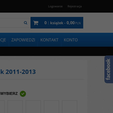
Logowanie
Rejestracja
0
0,00
|
książek -
PLN
CJE
ZAPOWIEDZI
KONTAKT
KONTO
ik 2011-2013
 WYBIERZ