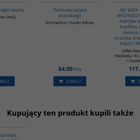
lnego islamu
Podstawy języka
XXI WIEK
arabskiego
WSCHODZIE 
ier (red.)
Fabryka t
Król Iwona / Hasan Adnan
Konflikty 
świecie 
Arabska dro
PAKIET 
Gilles Ke
Niedziela / ks
/ Coste
64.00
117
PLN
BACZ
ZOBACZ
Kupujący ten produkt kupili także
G576
slamskie.