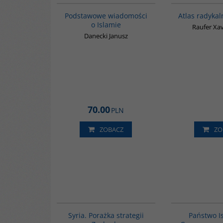
Podstawowe wiadomości
Atlas radyka
o Islamie
Raufer Xav
Danecki Janusz
70.00
PLN
ZOBACZ
ZO
G586
Syria. Porażka strategii
Państwo I