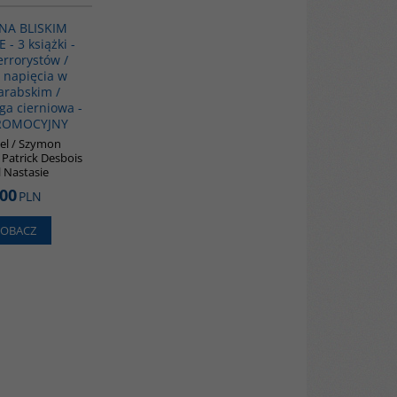
 NA BLISKIM
- 3 książki -
errorystów /
i napięcia w
arabskim /
ga cierniowa -
PROMOCYJNY
pel / Szymon
. Patrick Desbois
l Nastasie
.00
PLN
ZOBACZ