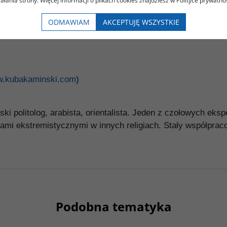
iałania strony. Więcej informacji o plikach cookies znajdziesz w Polityce prywatnoś
rir.
ODMAWIAM
AKCEPTUJĘ WSZYSTKIE
e kroki rewolucja kulturowa, jednak musi przejść jeszcze 
.kubakaminski.com
)
ski politolog, arabista, orientalista. Jeden z czołowych eks
hami ekstremistycznymi w innych religiach. Stały współpra
Podobna tematyka
00099G
G234