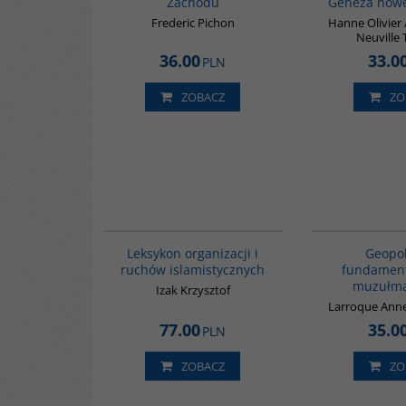
Zachodu
Geneza nowe
Frederic Pichon
Hanne Olivier 
Neuville
36.00
33.0
PLN
ZOBACZ
ZO
G587
Leksykon organizacji i
Geopol
ruchów islamistycznych
fundamen
muzułma
Izak Krzysztof
Larroque Ann
77.00
35.0
PLN
ZOBACZ
ZO