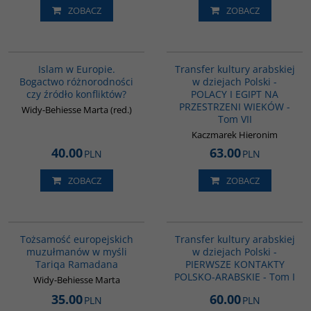
ZOBACZ
ZOBACZ
G113
G1022
Islam w Europie.
Transfer kultury arabskiej
Bogactwo różnorodności
w dziejach Polski -
czy źródło konfliktów?
POLACY I EGIPT NA
PRZESTRZENI WIEKÓW -
Widy-Behiesse Marta (red.)
Tom VII
Kaczmarek Hieronim
40.00
63.00
PLN
PLN
ZOBACZ
ZOBACZ
G298
G1021
Tożsamość europejskich
Transfer kultury arabskiej
muzułmanów w myśli
w dziejach Polski -
Tariqa Ramadana
PIERWSZE KONTAKTY
POLSKO-ARABSKIE - Tom I
Widy-Behiesse Marta
35.00
60.00
PLN
PLN