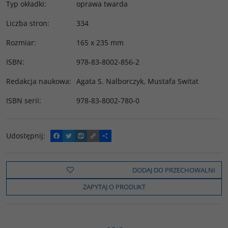
Typ okładki
:
oprawa twarda
Liczba stron
:
334
Rozmiar
:
165 x 235 mm
ISBN
:
978-83-8002-856-2
Redakcja naukowa
:
Agata S. Nalborczyk, Mustafa Switat
ISBN serii
:
978-83-8002-780-0
Udostępnij
:
F
T
W
C
P
a
w
y
o
o
c
i
k
p
d
e
t
o
y
z
b
t
p
L
i
DODAJ DO PRZECHOWALNI
o
e
i
e
o
r
n
l
ZAPYTAJ O PRODUKT
k
k
s
i
ę