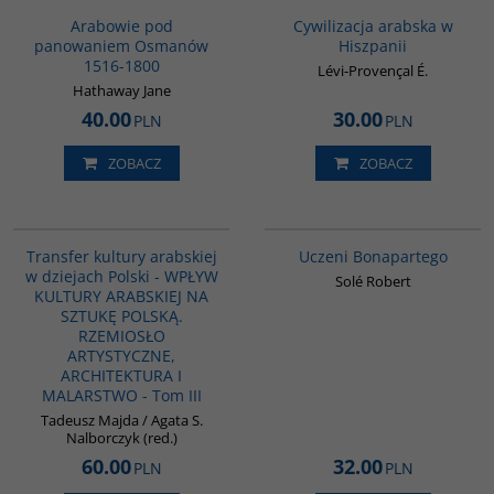
Arabowie pod
Cywilizacja arabska w
panowaniem Osmanów
Hiszpanii
1516-1800
Lévi-Provençal É.
Hathaway Jane
40.00
30.00
PLN
PLN
ZOBACZ
ZOBACZ
G1047
G309
Transfer kultury arabskiej
Uczeni Bonapartego
w dziejach Polski - WPŁYW
Solé Robert
KULTURY ARABSKIEJ NA
SZTUKĘ POLSKĄ.
RZEMIOSŁO
ARTYSTYCZNE,
ARCHITEKTURA I
MALARSTWO - Tom III
Tadeusz Majda / Agata S.
Nalborczyk (red.)
60.00
32.00
PLN
PLN