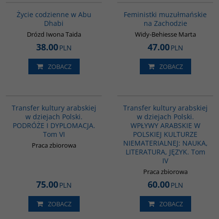
Życie codzienne w Abu
Feministki muzułmańskie
Dhabi
na Zachodzie
Drózd Iwona Taida
Widy-Behiesse Marta
38.00
47.00
PLN
PLN
ZOBACZ
ZOBACZ
G1073
G1064
Transfer kultury arabskiej
Transfer kultury arabskiej
w dziejach Polski.
w dziejach Polski.
PODRÓŻE I DYPLOMACJA.
WPŁYWY ARABSKIE W
Tom VI
POLSKIEJ KULTURZE
NIEMATERIALNEJ: NAUKA,
Praca zbiorowa
LITERATURA, JĘZYK. Tom
IV
Praca zbiorowa
75.00
60.00
PLN
PLN
ZOBACZ
ZOBACZ