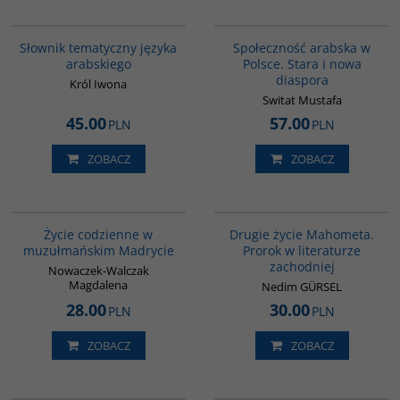
00274G
00300G
Słownik tematyczny języka
Społeczność arabska w
arabskiego
Polsce. Stara i nowa
diaspora
Król Iwona
Switat Mustafa
45.00
57.00
PLN
PLN
ZOBACZ
ZOBACZ
G358
G1027
Życie codzienne w
Drugie życie Mahometa.
muzułmańskim Madrycie
Prorok w literaturze
zachodniej
Nowaczek-Walczak
Magdalena
Nedim GÜRSEL
28.00
30.00
PLN
PLN
ZOBACZ
ZOBACZ
G011
00020G