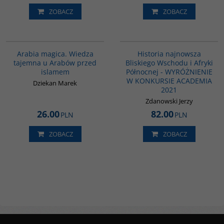
ZOBACZ
ZOBACZ
00071G
G1039
BESTSELLER
Arabia magica. Wiedza
Historia najnowsza
tajemna u Arabów przed
Bliskiego Wschodu i Afryki
islamem
Północnej - WYRÓŻNIENIE
W KONKURSIE ACADEMIA
Dziekan Marek
2021
Zdanowski Jerzy
26.00
82.00
PLN
PLN
ZOBACZ
ZOBACZ