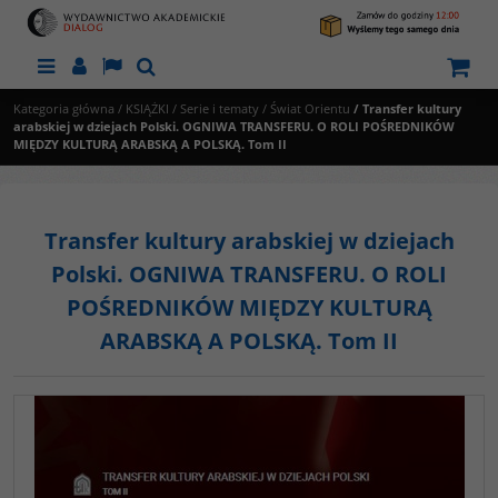
Menu
Panel
Lang
Szukaj
Kategoria główna
/
KSIĄŻKI
/
Serie i tematy
/
Świat Orientu
/
Transfer kultury
arabskiej w dziejach Polski. OGNIWA TRANSFERU. O ROLI POŚREDNIKÓW
MIĘDZY KULTURĄ ARABSKĄ A POLSKĄ. Tom II
Transfer kultury arabskiej w dziejach
Polski. OGNIWA TRANSFERU. O ROLI
POŚREDNIKÓW MIĘDZY KULTURĄ
ARABSKĄ A POLSKĄ. Tom II