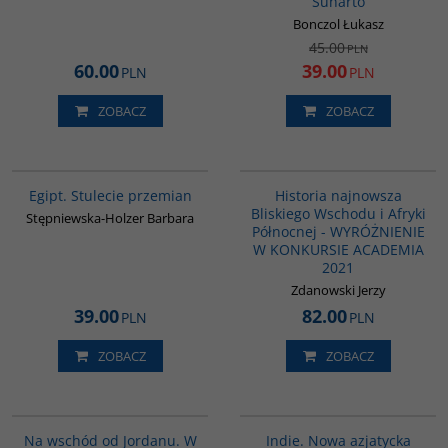
Suharto
Bonczol Łukasz
45.00
PLN
60.00
39.00
PLN
PLN
ZOBACZ
ZOBACZ
G055
G1039
BESTSELLER
Egipt. Stulecie przemian
Historia najnowsza
Bliskiego Wschodu i Afryki
Stępniewska-Holzer Barbara
Północnej - WYRÓŻNIENIE
W KONKURSIE ACADEMIA
2021
Zdanowski Jerzy
39.00
82.00
PLN
PLN
ZOBACZ
ZOBACZ
G583
G107
Na wschód od Jordanu. W
Indie. Nowa azjatycka