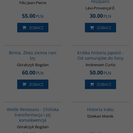
Hiszpanii
Filiu Jean-Pierre
Lévi-Provençal É.
55.00
30.00
PLN
PLN
ZOBACZ
ZOBACZ
G1119
G158
Birma. Złota ziemia roni
Krótka historia Japonii -
łzy
Od samurajów do Sony
Góralczyk Bogdan
Andressen Curtis
60.00
50.00
PLN
PLN
ZOBACZ
ZOBACZ
00307G
G085
BESTSELLER
Wielki Renesans - Chińska
Historia Iraku
transformacja i jej
Dziekan Marek
konsekwencje
Góralczyk Bogdan