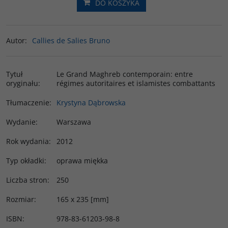
DO KOSZYKA
Autor
:
Callies de Salies Bruno
Tytuł
Le Grand Maghreb contemporain: entre
oryginału
:
régimes autoritaires et islamistes combattants
Tłumaczenie
:
Krystyna Dąbrowska
Wydanie
:
Warszawa
Rok wydania
:
2012
Typ okładki
:
oprawa miękka
Liczba stron
:
250
Rozmiar
:
165 x 235 [mm]
ISBN
:
978-83-61203-98-8