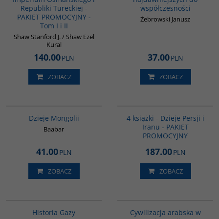
Republiki Tureckiej -
współczesności
PAKIET PROMOCYJNY -
Żebrowski Janusz
Tom I i II
Shaw Stanford J. / Shaw Ezel
Kural
140.00
37.00
PLN
PLN
ZOBACZ
ZOBACZ
G049
GPA05
Dzieje Mongolii
4 książki - Dzieje Persji i
Iranu - PAKIET
Baabar
PROMOCYJNY
41.00
187.00
PLN
PLN
ZOBACZ
ZOBACZ
00254G
00020G
Historia Gazy
Cywilizacja arabska w