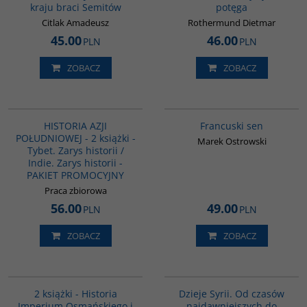
kraju braci Semitów
potęga
Citlak Amadeusz
Rothermund Dietmar
45.00
46.00
PLN
PLN
ZOBACZ
ZOBACZ
PAG1117
G1003
HISTORIA AZJI
Francuski sen
POŁUDNIOWEJ - 2 książki -
Marek Ostrowski
Tybet. Zarys historii /
Indie. Zarys historii -
PAKIET PROMOCYJNY
Praca zbiorowa
56.00
49.00
PLN
PLN
ZOBACZ
ZOBACZ
PAG1006
00101G
BESTSELLER
2 książki - Historia
Dzieje Syrii. Od czasów
Imperium Osmańskiego i
najdawniejszych do