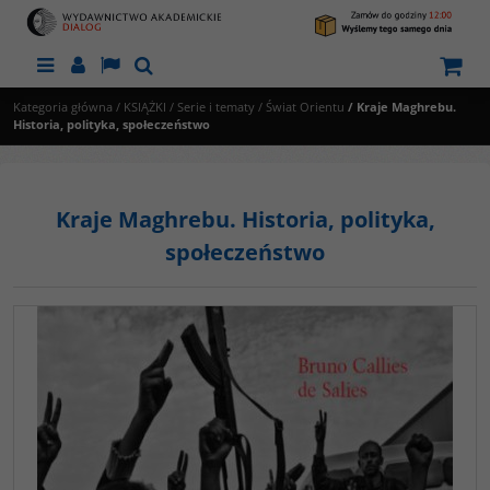
Menu
Panel
Lang
Szukaj
Kategoria główna
/
KSIĄŻKI
/
Serie i tematy
/
Świat Orientu
/
Kraje Maghrebu.
Historia, polityka, społeczeństwo
Kraje Maghrebu. Historia, polityka,
społeczeństwo