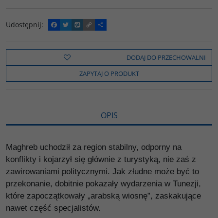
Udostępnij
:
F
T
W
C
P
a
w
y
o
o
c
i
k
p
d
e
t
o
y
z
b
t
p
L
i
DODAJ DO PRZECHOWALNI
o
e
i
e
o
r
n
l
ZAPYTAJ O PRODUKT
k
k
s
i
ę
OPIS
Maghreb uchodził za region stabilny, odporny na
konflikty i kojarzył się głównie z turystyką, nie zaś z
zawirowaniami politycznymi. Jak złudne może być to
przekonanie, dobitnie pokazały wydarzenia w Tunezji,
które zapoczątkowały „arabską wiosnę”, zaskakujące
nawet część specjalistów.