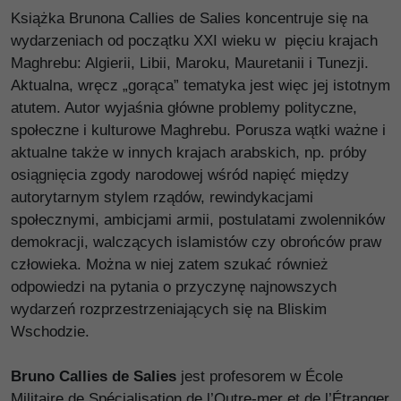
Książka Brunona Callies de Salies koncentruje się na
wydarzeniach od początku XXI wieku w pięciu krajach
Maghrebu: Algierii, Libii, Maroku, Mauretanii i Tunezji.
Aktualna, wręcz „gorąca” tematyka jest więc jej istotnym
atutem. Autor wyjaśnia główne problemy polityczne,
społeczne i kulturowe Maghrebu. Porusza wątki ważne i
aktualne także w innych krajach arabskich, np. próby
osiągnięcia zgody narodowej wśród napięć między
autorytarnym stylem rządów, rewindykacjami
społecznymi, ambicjami armii, postulatami zwolenników
demokracji, walczących islamistów czy obrońców praw
człowieka. Można w niej zatem szukać również
odpowiedzi na pytania o przyczynę najnowszych
wydarzeń rozprzestrzeniających się na Bliskim
Wschodzie.
Bruno Callies de Salies
jest profesorem w École
Militaire de Spécialisation de l’Outre-mer et de l’Étranger