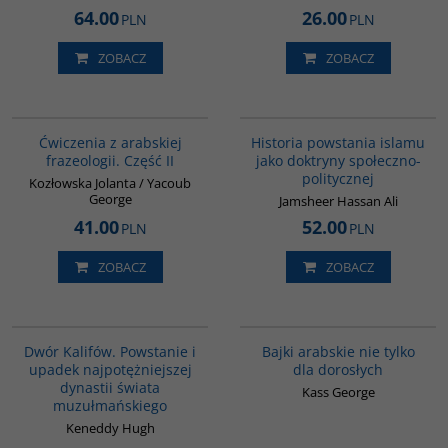
64.00
26.00
PLN
PLN
ZOBACZ
ZOBACZ
G038
00043G
Ćwiczenia z arabskiej
Historia powstania islamu
frazeologii. Część II
jako doktryny społeczno-
politycznej
Kozłowska Jolanta / Yacoub
George
Jamsheer Hassan Ali
41.00
52.00
PLN
PLN
ZOBACZ
ZOBACZ
00173G
G538
BESTSELLER
Dwór Kalifów. Powstanie i
Bajki arabskie nie tylko
upadek najpotężniejszej
dla dorosłych
dynastii świata
Kass George
muzułmańskiego
Keneddy Hugh