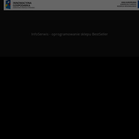
InfoSerwis
-
oprogramowanie sklepu BestSeller