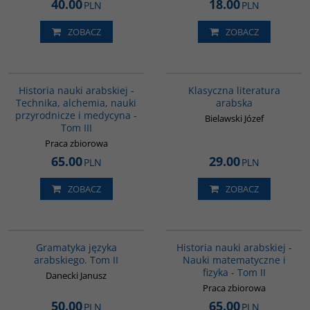
40.00
18.00
PLN
PLN
ZOBACZ
ZOBACZ
G094
G143
Historia nauki arabskiej -
Klasyczna literatura
Technika, alchemia, nauki
arabska
przyrodnicze i medycyna -
Bielawski Józef
Tom III
Praca zbiorowa
65.00
29.00
PLN
PLN
ZOBACZ
ZOBACZ
G071
G093
Gramatyka języka
Historia nauki arabskiej -
arabskiego. Tom II
Nauki matematyczne i
fizyka - Tom II
Danecki Janusz
Praca zbiorowa
50.00
65.00
PLN
PLN