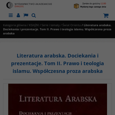
Menu
Panel
Lang
Szukaj
Kategoria główna
/
KSIĄŻKI
/
Serie i tematy
/
Świat Orientu
/
Literatura arabska.
Dociekania i prezentacje. Tom II. Prawo i teologia islamu. Współczesna proza
arabska
Literatura arabska. Dociekania i
prezentacje. Tom II. Prawo i teologia
islamu. Współczesna proza arabska