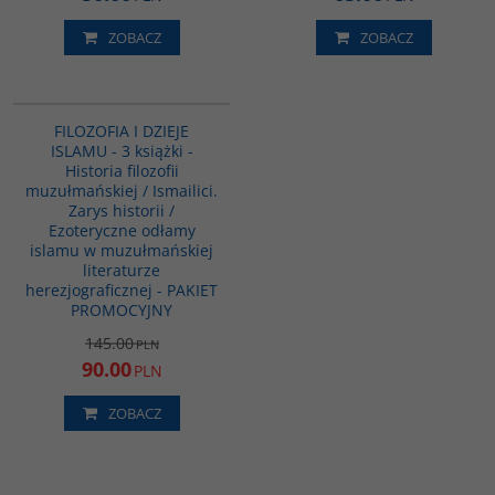
ZOBACZ
ZOBACZ
GPA07
PROMOCJA
FILOZOFIA I DZIEJE
ISLAMU - 3 książki -
Historia filozofii
muzułmańskiej / Ismailici.
Zarys historii /
Ezoteryczne odłamy
islamu w muzułmańskiej
literaturze
herezjograficznej - PAKIET
PROMOCYJNY
145.00
PLN
90.00
PLN
ZOBACZ