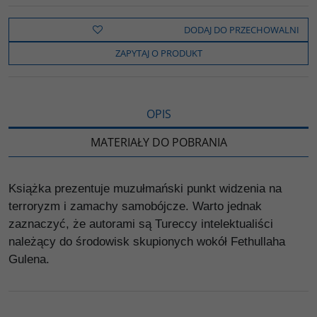
c
i
k
p
d
e
t
o
y
z
b
t
p
L
i
DODAJ DO PRZECHOWALNI
o
e
i
e
o
r
n
l
ZAPYTAJ O PRODUKT
k
k
s
i
ę
OPIS
MATERIAŁY DO POBRANIA
Książka prezentuje muzułmański punkt widzenia na
terroryzm i zamachy samobójcze. Warto jednak
zaznaczyć, że autorami są Tureccy intelektualiści
należący do środowisk skupionych wokół Fethullaha
Gulena.