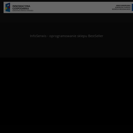
InfoSerwis
-
oprogramowanie sklepu BestSeller