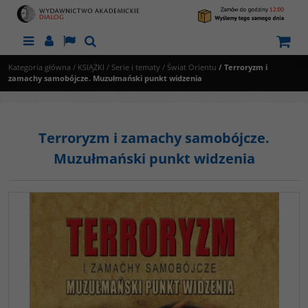
Menu
Panel
Lang
Szukaj
Kategoria główna
/
KSIĄŻKI
/
Serie i tematy
/
Świat Orientu
/
Terroryzm i
zamachy samobójcze. Muzułmański punkt widzenia
Terroryzm i zamachy samobójcze.
Muzułmański punkt widzenia