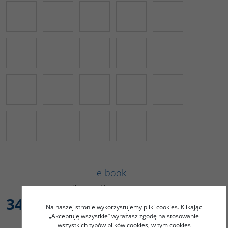
e-book
Dostępność
:
34,00
PLN
Na naszej stronie wykorzystujemy pliki cookies. Klikając
„Akceptuję wszystkie” wyrażasz zgodę na stosowanie
wszystkich typów plików cookies, w tym cookies