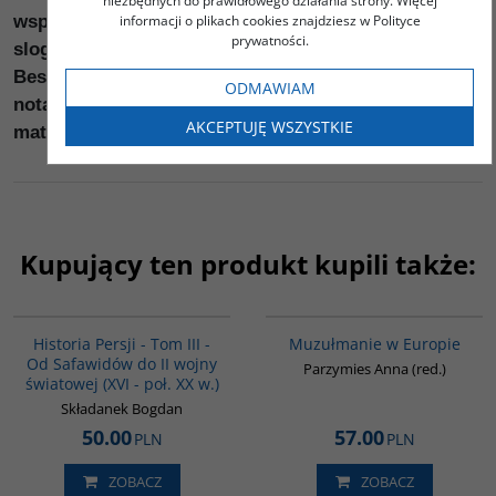
niezbędnych do prawidłowego działania strony. Więcej
informacji o plikach cookies znajdziesz w Polityce
wspólnoty muzułmańskiej? Co kryje się za ich
prywatności.
sloganami? Na te i wiele innych pytań Sylvain
Besson odpowiada sięgając do akt sądowych,
ODMAWIAM
notatek CIA i wielu innych, do niedawna tajnych,
AKCEPTUJĘ WSZYSTKIE
materiałów.
Kupujący ten produkt kupili także:
00045G
G521
BESTSELLER
Historia Persji - Tom III -
Muzułmanie w Europie
Od Safawidów do II wojny
Parzymies Anna (red.)
światowej (XVI - poł. XX w.)
Składanek Bogdan
50.00
57.00
PLN
PLN
ZOBACZ
ZOBACZ