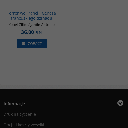
00298G
Terror we Francji. Geneza
francuskiego dżihadu
Kepel Gilles / Jardin Antoine
36.00
PLN
ZOBACZ
Informacje
Druk na życzenie
Opcje i koszty wysyłki