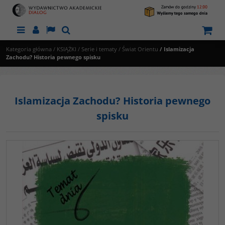
Menu
Panel
Lang
Szukaj
Kategoria główna
/
KSIĄŻKI
/
Serie i tematy
/
Świat Orientu
/
Islamizacja
Zachodu? Historia pewnego spisku
Islamizacja Zachodu? Historia pewnego
spisku