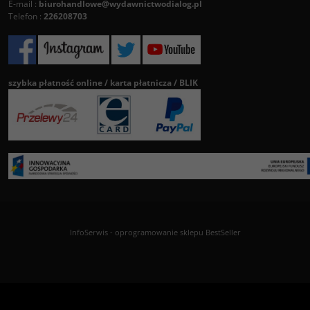
E-mail :
biurohandlowe@wydawnictwodialog.pl
Telefon :
226208703
szybka płatność online / karta płatnicza / BLIK
InfoSerwis
-
oprogramowanie sklepu BestSeller