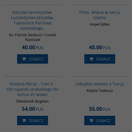
G1002
G059
Fabryka terrorystów.
Fitna. Wojna w sercu
Ludobójstwo Jezydów.
islamu
Tajemnice Państwa
Kepel Gilles
Islamskiego.
ks. Patrick Desbois / Costel
Nastasie
40.00
40.00
PLN
PLN
ZOBACZ
ZOBACZ
00044G
00038G
Historia Persji - Tom II -
Leksykon wiedzy o Turcji
Od najazdu arabskiego do
Majda Tadeusz
końca XV wieku
Składanek Bogdan
54.00
55.00
PLN
PLN
ZOBACZ
ZOBACZ