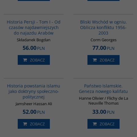
00041G
00233G
BESTSELLER
Historia Persji - Tom I - Od
Bliski Wschód w ogniu.
czasów najdawniejszych
Oblicza konfliktu 1956-
do najazdu Arabów
2003
Składanek Bogdan
Corm Georges
56.00
77.00
PLN
PLN
ZOBACZ
ZOBACZ
00043G
G576
Historia powstania islamu
Państwo Islamskie.
jako doktryny społeczno-
Geneza nowego kalifatu
politycznej
Hanne Olivier / Flichy de La
Neuville Thomas
Jamsheer Hassan Ali
52.00
33.00
PLN
PLN
ZOBACZ
ZOBACZ