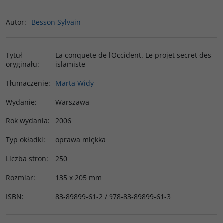
Autor
:
Besson Sylvain
Tytuł
La conquete de l’Occident. Le projet secret des
oryginału
:
islamiste
Tłumaczenie
:
Marta Widy
Wydanie
:
Warszawa
Rok wydania
:
2006
Typ okładki
:
oprawa miękka
Liczba stron
:
250
Rozmiar
:
135 x 205 mm
ISBN
:
83-89899-61-2 / 978-83-89899-61-3