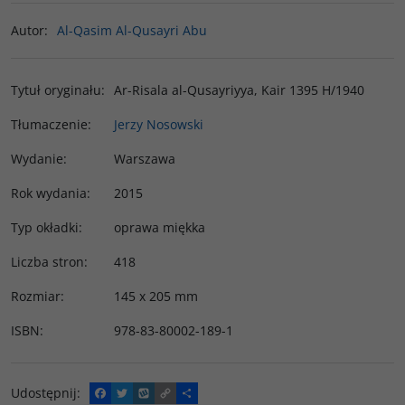
Autor
:
Al-Qasim Al-Qusayri Abu
Tytuł oryginału
:
Ar-Risala al-Qusayriyya, Kair 1395 H/1940
Tłumaczenie
:
Jerzy Nosowski
Wydanie
:
Warszawa
Rok wydania
:
2015
Typ okładki
:
oprawa miękka
Liczba stron
:
418
Rozmiar
:
145 x 205 mm
ISBN
:
978-83-80002-189-1
Udostępnij
:
F
T
W
C
P