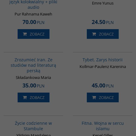
język kolokwialny + pliki
Emre Yunus
audio
Pur Rahnama Kaweh
70.00
24.50
PLN
PLN
ZOBACZ
ZOBACZ
00130G
G307
Zrozumieć Iran. Ze
Tybet. Zarys historii
studiów nad literaturą
Kollmar-Paulenz Karenina
perską
Składankowa Maria
35.00
45.00
PLN
PLN
ZOBACZ
ZOBACZ
00074G
G059
Życie codzienne w
Fitna. Wojna w sercu
Stambule
islamu
Yildirim Magdalena
Kepel Gilles