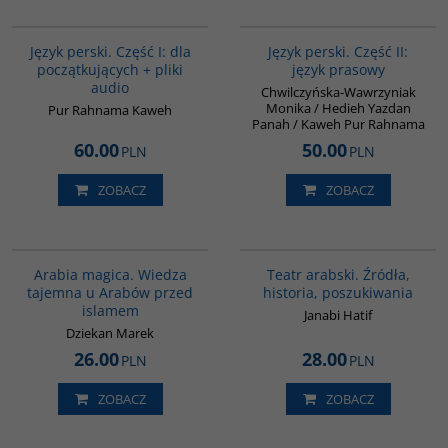
G364
G888
BESTSELLER
Język perski. Część I: dla
Język perski. Część II:
początkujących + pliki
język prasowy
audio
Chwilczyńska-Wawrzyniak
Monika / Hedieh Yazdan
Pur Rahnama Kaweh
Panah / Kaweh Pur Rahnama
60.00
50.00
PLN
PLN
ZOBACZ
ZOBACZ
00071G
G559
Arabia magica. Wiedza
Teatr arabski. Źródła,
tajemna u Arabów przed
historia, poszukiwania
islamem
Janabi Hatif
Dziekan Marek
26.00
28.00
PLN
PLN
ZOBACZ
ZOBACZ
G220
00179G