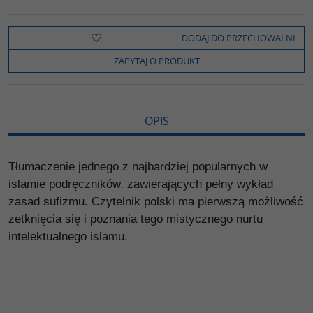
a
w
y
o
o
c
i
k
p
d
e
t
o
y
z
b
t
p
L
i
DODAJ DO PRZECHOWALNI
o
e
i
e
o
r
n
l
ZAPYTAJ O PRODUKT
k
k
s
i
ę
OPIS
Tłumaczenie jednego z najbardziej popularnych w
islamie podręczników, zawierających pełny wykład
zasad sufizmu. Czytelnik polski ma pierwszą możliwość
zetknięcia się i poznania tego mistycznego nurtu
intelektualnego islamu.