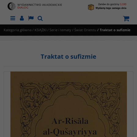
Menu
Panel
Lang
Szukaj
Kategoria główna
/
KSIĄŻKI
/
Serie i tematy
/
Świat Orientu
/
Traktat o sufizmie
Traktat o sufizmie