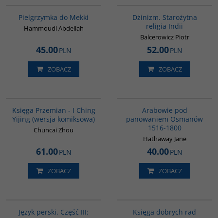
Pielgrzymka do Mekki
Dżinizm. Starożytna
religia Indii
Hammoudi Abdellah
Balcerowicz Piotr
45.00
52.00
PLN
PLN
ZOBACZ
ZOBACZ
G160
G011
BESTSELLER
Księga Przemian - I Ching
Arabowie pod
Yijing (wersja komiksowa)
panowaniem Osmanów
1516-1800
Chuncai Zhou
Hathaway Jane
61.00
40.00
PLN
PLN
ZOBACZ
ZOBACZ
G131
G420
Język perski. Część III:
Księga dobrych rad