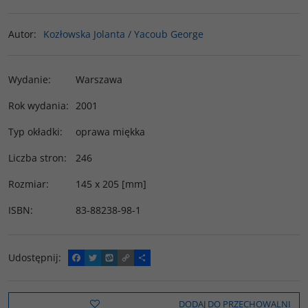
Autor
:
Kozłowska Jolanta / Yacoub George
Wydanie
:
Warszawa
Rok wydania
:
2001
Typ okładki
:
oprawa miękka
Liczba stron
:
246
Rozmiar
:
145 x 205 [mm]
ISBN
:
83-88238-98-1
Udostępnij
:
F
T
W
C
P
a
w
y
o
o
c
i
k
p
d
e
t
o
y
z
b
t
p
L
i
DODAJ DO PRZECHOWALNI