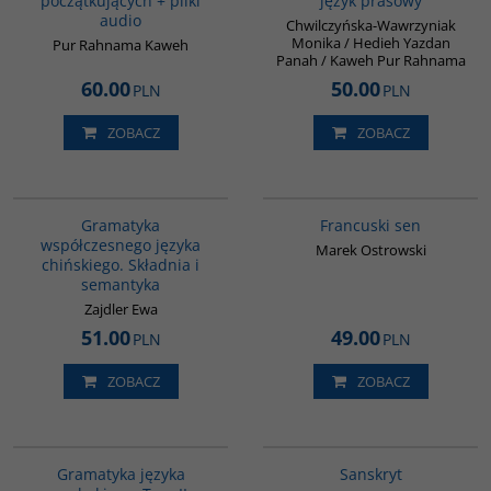
początkujących + pliki
język prasowy
audio
Chwilczyńska-Wawrzyniak
Monika / Hedieh Yazdan
Pur Rahnama Kaweh
Panah / Kaweh Pur Rahnama
60.00
50.00
PLN
PLN
ZOBACZ
ZOBACZ
G410
G1003
Gramatyka
Francuski sen
współczesnego języka
Marek Ostrowski
chińskiego. Składnia i
semantyka
Zajdler Ewa
51.00
49.00
PLN
PLN
ZOBACZ
ZOBACZ
G071
G261
Gramatyka języka
Sanskryt