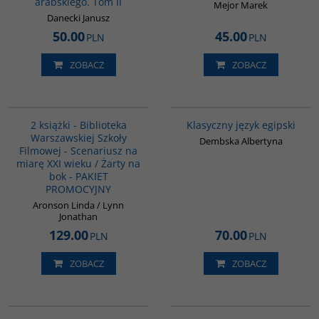
arabskiego. Tom II
Mejor Marek
Danecki Janusz
50.00
45.00
PLN
PLN
ZOBACZ
ZOBACZ
PAG1013
G147
2 książki - Biblioteka
Klasyczny język egipski
Warszawskiej Szkoły
Dembska Albertyna
Filmowej - Scenariusz na
miarę XXI wieku / Żarty na
bok - PAKIET
PROMOCYJNY
Aronson Linda / Lynn
Jonathan
129.00
70.00
PLN
PLN
ZOBACZ
ZOBACZ
G045
G169