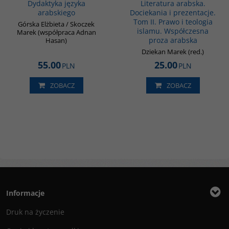
Dydaktyka języka
Literatura arabska.
arabskiego
Dociekania i prezentacje.
Tom II. Prawo i teologia
Górska Elżbieta / Skoczek
islamu. Współczesna
Marek (współpraca Adnan
proza arabska
Hasan)
Dziekan Marek (red.)
55.00
25.00
PLN
PLN
ZOBACZ
ZOBACZ
Informacje
Druk na życzenie