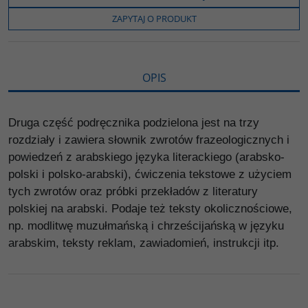
o
e
i
e
o
r
n
l
ZAPYTAJ O PRODUKT
k
k
s
i
ę
OPIS
Druga część podręcznika podzielona jest na trzy
rozdziały i zawiera słownik zwrotów frazeologicznych i
powiedzeń z arabskiego języka literackiego (arabsko-
polski i polsko-arabski), ćwiczenia tekstowe z użyciem
tych zwrotów oraz próbki przekładów z literatury
polskiej na arabski. Podaje też teksty okolicznościowe,
np. modlitwę muzułmańską i chrześcijańską w języku
arabskim, teksty reklam, zawiadomień, instrukcji itp.