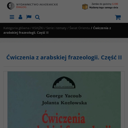
Menu
Panel
Lang
Szukaj
Kategoria główna
/
KSIĄŻKI
/
Serie i tematy
/
Świat Orientu
/
Ćwiczenia z
arabskiej frazeologii. Część II
Ćwiczenia z arabskiej frazeologii. Część II