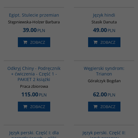
G055
G121
Egipt. Stulecie przemian
Język hindi
Stępniewska-Holzer Barbara
Stasik Danuta
39.00
49.00
PLN
PLN
ZOBACZ
ZOBACZ
G1069
G1053
BESTSELLER
Odkryj Chiny - Podręcznik
Węgierski syndrom:
+ ćwiczenia - Część 1 -
Trianon
PAKIET 2 książki
Góralczyk Bogdan
Praca zbiorowa
115.00
62.00
PLN
PLN
ZOBACZ
ZOBACZ
G364
G888
BESTSELLER
Język perski. Część I: dla
Język perski. Część II: