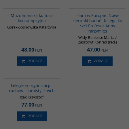
G188
00236G
Muzułmańska kultura
Islam w Europie. Nowe
konsumpcyjna
kierunki badań. Księga ku
czci Profesor Anny
Górak-Sosnowska Katarzyna
Parzymies
Widy-Behiesse Marta /
Zasztowt Konrad (red.)
48.00
47.00
PLN
PLN
ZOBACZ
ZOBACZ
G587
Leksykon organizacji i
ruchów islamistycznych
Izak Krzysztof
77.00
PLN
ZOBACZ