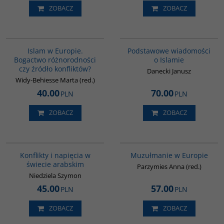
ZOBACZ
ZOBACZ
G113
00035G
Islam w Europie.
Podstawowe wiadomości
Bogactwo różnorodności
o Islamie
czy źródło konfliktów?
Danecki Janusz
Widy-Behiesse Marta (red.)
40.00
70.00
PLN
PLN
ZOBACZ
ZOBACZ
00023G
G521
Konflikty i napięcia w
Muzułmanie w Europie
świecie arabskim
Parzymies Anna (red.)
Niedziela Szymon
45.00
57.00
PLN
PLN
ZOBACZ
ZOBACZ