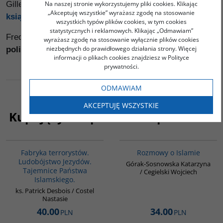
Gilles Kepel -
Fitna. Wojna w sercu islamu
zobacz
Na naszej stronie wykorzystujemy pliki cookies. Klikając
„Akceptuję wszystkie” wyrażasz zgodę na stosowanie
książkę
wszystkich typów plików cookies, w tym cookies
statystycznych i reklamowych. Klikając „Odmawiam”
Fred Halliday -
Islam i mit konfrontacji. Religia i
wyrażasz zgodę na stosowanie wyłącznie plików cookies
niezbędnych do prawidłowego działania strony. Więcej
polityka na Bliskich Wschodzie
zobacz książkę
informacji o plikach cookies znajdziesz w Polityce
prywatności.
ODMAWIAM
AKCEPTUJĘ WSZYSTKIE
Kupujący ten produkt kupili także:
G1002
G595
Fabryka terrorystów.
Rozmowy o Islamie
Ludobójstwo Jezydów.
Górak-Sosnowska Katarzyna
Tajemnice Państwa
/ Cegielski Wojciech
Islamskiego.
ks. Patrick Desbois / Costel
Nastasie
40.00
34.00
PLN
PLN