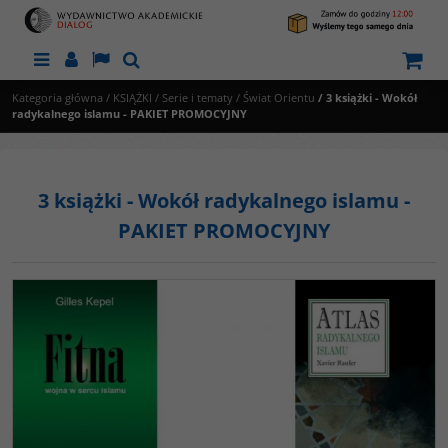
Menu
Panel
Lang
Szukaj
Kategoria główna
/
KSIĄŻKI
/
Serie i tematy
/
Świat Orientu
/
3 książki - Wokół
radykalnego islamu - PAKIET PROMOCYJNY
3 książki - Wokół radykalnego islamu -
PAKIET PROMOCYJNY