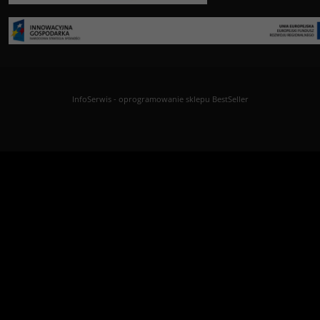
InfoSerwis
-
oprogramowanie sklepu BestSeller