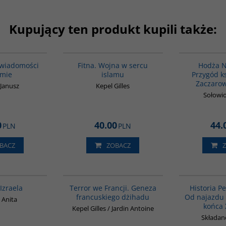
Kupujący ten produkt kupili także:
00035G
G059
wiadomości
Fitna. Wojna w sercu
Hodża N
amie
islamu
Przygód k
Zaczarow
 Janusz
Kepel Gilles
Sołowi
0
40.00
44.
PLN
PLN
BACZ
ZOBACZ
00305G
00298G
 Izraela
Terror we Francji. Geneza
Historia Per
francuskiego dżihadu
Od najazdu 
 Anita
końca 
Kepel Gilles / Jardin Antoine
Składan