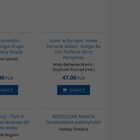
G513
00236G
asreddin.
Islam w Europie. Nowe
sięga druga.
kierunki badań. Księga ku
any książę
czci Profesor Anny
Parzymies
ow Leonid
Widy-Behiesse Marta /
Zasztowt Konrad (red.)
00
47.00
PLN
PLN
ZOBACZ
ZOBACZ
00044G
G1221
NOWOŚĆ
BESTSELLER
sji - Tom II -
BEZDUSZNE MIASTA
arabskiego do
Opowiadania palestyńskie
XV wieku
Helawy Sheikha
ek Bogdan