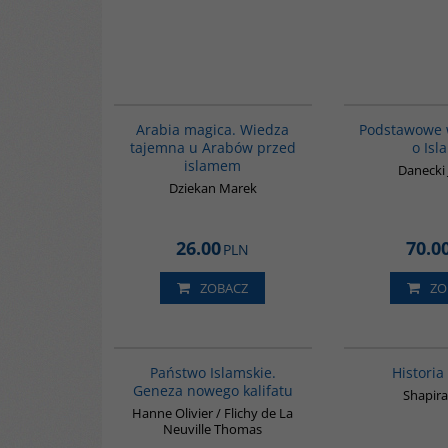
00071G
Arabia magica. Wiedza
Podstawowe 
tajemna u Arabów przed
o Isl
islamem
Danecki
Dziekan Marek
26.00
70.0
PLN
ZOBACZ
ZO
G576
Państwo Islamskie.
Historia
Geneza nowego kalifatu
Shapira
Hanne Olivier / Flichy de La
Neuville Thomas