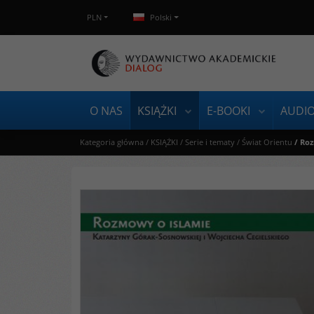
PLN
Polski
O NAS
KSIĄŻKI
E-BOOKI
AUDI
Kategoria główna
/
KSIĄŻKI
/
Serie i tematy
/
Świat Orientu
/
Roz