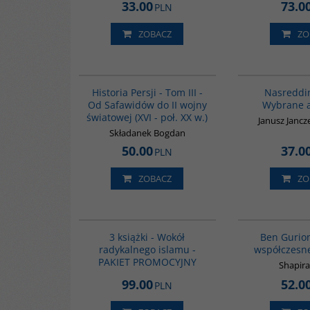
33.00
73.0
PLN
ZOBACZ
ZO
00045G
BESTSELLER
Historia Persji - Tom III -
Nasreddi
Od Safawidów do II wojny
Wybrane 
światowej (XVI - poł. XX w.)
Janusz Jancz
Składanek Bogdan
50.00
37.0
PLN
ZOBACZ
ZO
GPA28
3 książki - Wokół
Ben Gurio
radykalnego islamu -
współczesne
PAKIET PROMOCYJNY
Shapira
99.00
52.0
PLN