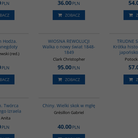
0
36.00
54.
PLN
PLN
BACZ
ZOBACZ
00061G
G1222
NOWOŚĆ
n Hodża.
WIOSNA REWOLUCJI
TRUDNE 
anegdoty
Walka o nowy świat 1848-
Krótka hist
1849
japońsko
ewski (red.)
Clark Christopher
Potocka
0
95.00
57.
PLN
PLN
BACZ
ZOBACZ
00304G
00252G
n. Twórca
Chiny. Wielki skok w mgłę
go Izraela
Grésillon Gabriel
 Anita
0
40.00
PLN
PLN