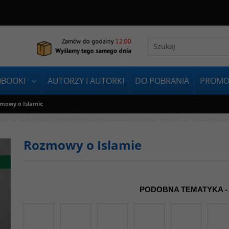
OBOOKI
AUTORZY I AUTORKI
DO POBRANIA
PROMO
mowy o Islamie
Rozmowy o Islamie
PODOBNA TEMATYKA -