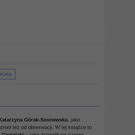
RUKUJ
atarzyna Górak-Sosnowska
, jako
troni też od obserwacji. W tej książce to
 Cegielski
− jako dziennikarz często