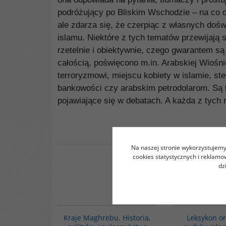
podróżujący po Bliskim Wschodzie – na co dzi
ale zdarza się, że czerpiąc z własnych do
islamu. Niektóre z tych tematów przewijają
rzetelnie i obiektywnie, czego gwarantem s
całością, poświęcono m.in. Arabskiej Wioś
terroryzmowi, miejscu kobiety w islamie, s
bankowości czy arabskim petrodolarom. Są t
pojawiające się w debatach. A każda z tych
Na naszej stronie wykorzystujemy 
cookies statystycznych i reklam
dz
G155
Kraje Maghrebu. Historia,
Leksykon or