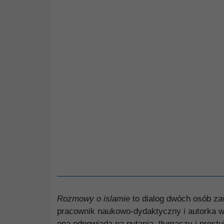
Rozmowy o islamie
to dialog dwóch osób za
pracownik naukowo-dydaktyczny i autorka wie
ona odpowiada na pytania, tłumaczy i prostuj