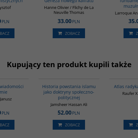
mistycznych
Geneza nowego kalifatu
fundame
muzuł
zysztof
Hanne Olivier / Flichy de La
Neuville Thomas
Larroque An
0
33.00
35.
PLN
PLN
BACZ
ZOBACZ
Kupujący ten produkt kupili także
00035G
00043G
wiadomości
Historia powstania islamu
Atlas radyk
amie
jako doktryny społeczno-
Raufer Xa
politycznej
 Janusz
Jamsheer Hassan Ali
0
52.00
PLN
PLN
BACZ
ZOBACZ