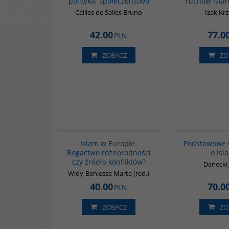
polityka, społeczeństwo
ruchów isla
Callies de Salies Bruno
Izak Kr
42.00
77.0
PLN
ZOBACZ
ZO
G113
Islam w Europie.
Podstawowe 
Bogactwo różnorodności
o Isl
czy źródło konfliktów?
Danecki
Widy-Behiesse Marta (red.)
40.00
70.0
PLN
ZOBACZ
ZO