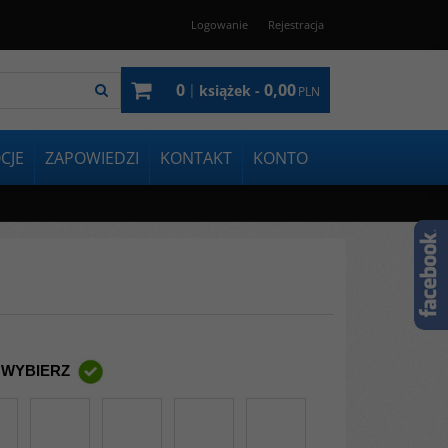
Logowanie
Rejestracja
0
0,00
|
książek -
PLN
CJE
ZAPOWIEDZI
KONTAKT
KONTO
 WYBIERZ