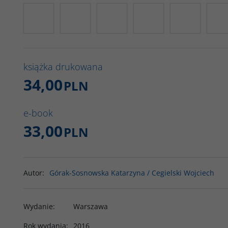
książka drukowana
34,00
PLN
e-book
33,00
PLN
Autor
:
Górak-Sosnowska Katarzyna / Cegielski Wojciech
Wydanie
:
Warszawa
Rok wydania
:
2016