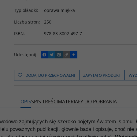
Typ okładki
:
oprawa miękka
Liczba stron
:
250
ISBN
:
978-83-8002-497-7
Udostępnij
:
F
T
W
C
P
a
w
y
o
o
c
i
k
p
d
e
t
o
y
z
b
t
p
L
i
DODAJ DO PRZECHOWALNI
ZAPYTAJ O PRODUKT
WYD
o
e
i
e
o
r
n
l
k
k
s
i
ę
OPIS
SPIS TREŚCI
MATERIAŁY DO POBRANIA
wodowo zajmujących się szeroko pojętym światem islamu.
K
lu poważnych publikacji, głównie bada i opisuje, choć nie s
e, ale zdarza się jej również podchwytliwie pytać.
Wojciech