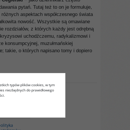
awania pytań. Tutaj też to on je formułuje,
o różnych aspektach współczesnego świata
 całkowita nowość. Wszystkie są omawiane
 rozdziałów, z których każdy jest odrębną
 kryzysowi uchodźczemu, radykalizmowi i
rze konsumpcyjnej, muzułmańskiej
 takie, o których napisano tomy i dopiero
stkich typów plików cookies, w tym
kies niezbędnych do prawidłowego
ci.
00172G
olityka