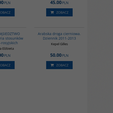
00
45.00
PLN
PLN
ZOBACZ
ZOBACZ
G1220
00055G
BESTSELLER
SĄSIEDZTWO
Arabska droga cierniowa.
oria stosunków
Dziennik 2011-2013
-rosyjskich
Kepel Gilles
 Elżbieta
00
50.00
PLN
PLN
ZOBACZ
ZOBACZ