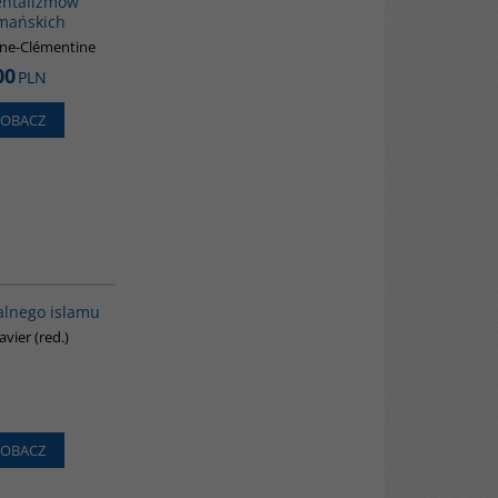
ntalizmów
mańskich
ne-Clémentine
00
PLN
ZOBACZ
00099G
alnego islamu
vier (red.)
ZOBACZ